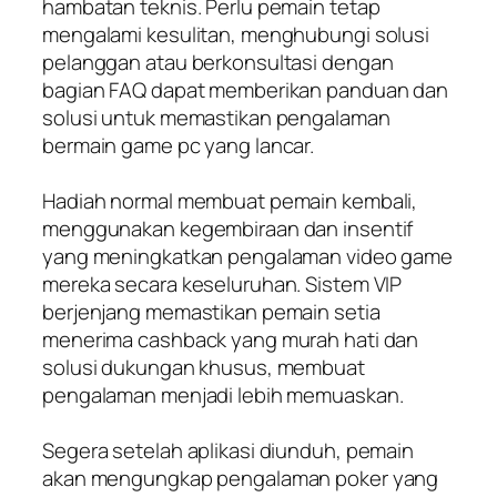
hambatan teknis. Perlu pemain tetap
mengalami kesulitan, menghubungi solusi
pelanggan atau berkonsultasi dengan
bagian FAQ dapat memberikan panduan dan
solusi untuk memastikan pengalaman
bermain game pc yang lancar.
Hadiah normal membuat pemain kembali,
menggunakan kegembiraan dan insentif
yang meningkatkan pengalaman video game
mereka secara keseluruhan. Sistem VIP
berjenjang memastikan pemain setia
menerima cashback yang murah hati dan
solusi dukungan khusus, membuat
pengalaman menjadi lebih memuaskan.
Segera setelah aplikasi diunduh, pemain
akan mengungkap pengalaman poker yang