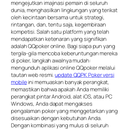
mengejutkan imajinasi pemain di seluruh
dunia, menghasilkan lingkungan yang terikat
oleh kecintaan bersama untuk strategi,
rintangan, dan, tentu saja, kegembiraan
kompetisi. Salah satu platform yang telah
mendapatkan ketenaran yang signifikan
adalah QQpoker online. Bagi siapa pun yang
tergila-gila mencoba keberuntungan mereka
di poker, langkah awalnya mudah:
mengunduh aplikasi online QQpoker melalui
tautan web resmi.
update QQPK Poker versi
mobile
ini memuaskan banyak perangkat,
memastikan bahwa apakah Anda memiliki
perangkat pintar Android, alat iOS, atau PC
Windows, Anda dapat mengakses
pengalaman poker yang menggetarkan yang
disesuaikan dengan kebutuhan Anda.
Dengan kombinasi yang mulus di seluruh