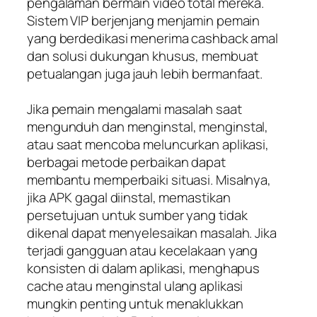
pengalaman bermain video total mereka.
Sistem VIP berjenjang menjamin pemain
yang berdedikasi menerima cashback amal
dan solusi dukungan khusus, membuat
petualangan juga jauh lebih bermanfaat.
Jika pemain mengalami masalah saat
mengunduh dan menginstal, menginstal,
atau saat mencoba meluncurkan aplikasi,
berbagai metode perbaikan dapat
membantu memperbaiki situasi. Misalnya,
jika APK gagal diinstal, memastikan
persetujuan untuk sumber yang tidak
dikenal dapat menyelesaikan masalah. Jika
terjadi gangguan atau kecelakaan yang
konsisten di dalam aplikasi, menghapus
cache atau menginstal ulang aplikasi
mungkin penting untuk menaklukkan