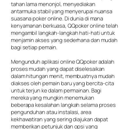
tahan lama menonjol, menyediakan
antarmuka stabil yang menyerupai nuansa
suasana poker online. Di dunia di mana
kenyamanan berkuasa, QQpoker online telah
mengambil langkah-langkah hati-hati untuk
menjamin akses yang sederhana dan mudah
bagi setiap pemain.
Mengunduh aplikasi online QQpoker adalah
proses mudah yang dapat diselesaikan
dalam hitungan menit, membuatnya mudah
diakses oleh pemain baru yang bercita-cita
untuk terjun ke dalam permainan. Bagi
mereka yang mungkin menemukan
beberapa kesalahan langkah selama proses
pengunduhan atau instalasi, area
kekhawatiran yang sering diajukan dapat
memberikan petunjuk dan opsi yang