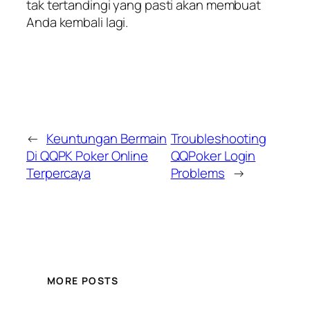
tak tertandingi yang pasti akan membuat
Anda kembali lagi.
←
Keuntungan Bermain
Troubleshooting
Di QQPK Poker Online
QQPoker Login
Terpercaya
Problems
→
MORE POSTS