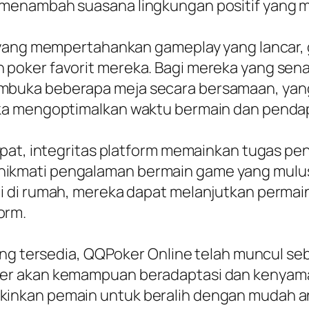
menambah suasana lingkungan positif yang m
 yang mempertahankan gameplay yang lancar,
poker favorit mereka. Bagi mereka yang sen
buka beberapa meja secara bersamaan, yang 
ka mengoptimalkan waktu bermain dan pendap
pat, integritas platform memainkan tugas pen
kmati pengalaman bermain game yang mulus
i di rumah, mereka dapat melanjutkan perma
orm.
ng tersedia, QQPoker Online telah muncul seba
er akan kemampuan beradaptasi dan kenyam
inkan pemain untuk beralih dengan mudah an