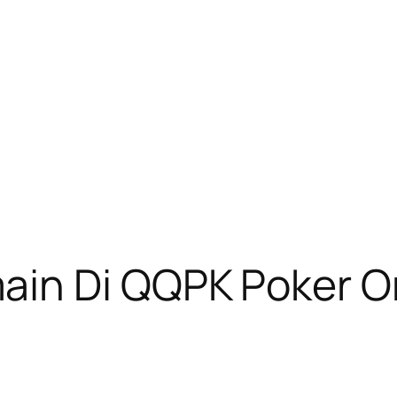
in Di QQPK Poker On