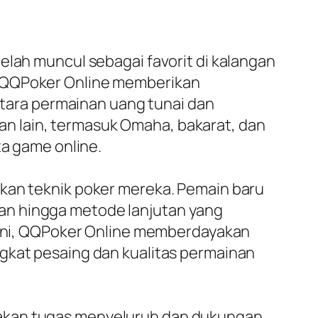
elah muncul sebagai favorit di kalangan
, QQPoker Online memberikan
ara permainan uang tunai dan
n lain, termasuk Omaha, bakarat, dan
ta game online.
tkan teknik poker mereka. Pemain baru
an hingga metode lanjutan yang
ni, QQPoker Online memberdayakan
ngkat pesaing dan kualitas permainan
nakan tugas menyeluruh dan dukungan