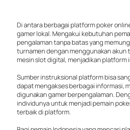
Di antara berbagai platform poker onli
gamer lokal. Mengakui kebutuhan pema
pengalaman tanpa batas yang memungk
turnamen dengan menggunakan akun tung
mesin slot digital, menjadikan platform
Sumber instruksional platform bisa san
dapat mengakses berbagai informasi, 
digunakan gamer berpengalaman. Deng
individunya untuk menjadi pemain poker
terbaik di platform.
Bagi pemain Indonesia yang mencari p