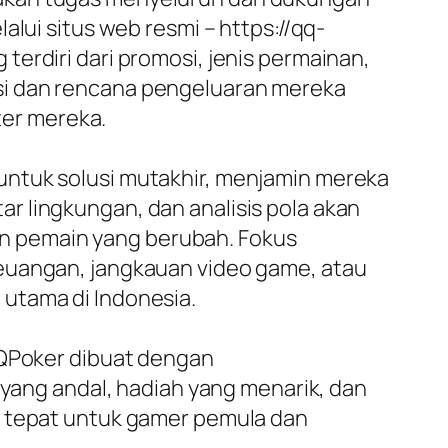
lui situs web resmi – https://qq-
erdiri dari promosi, jenis permainan,
si dan rencana pengeluaran mereka
er mereka.
untuk solusi mutakhir, menjamin mereka
r lingkungan, dan analisis pola akan
n pemain yang berubah. Fokus
keuangan, jangkauan video game, atau
utama di Indonesia.
QQPoker dibuat dengan
ng andal, hadiah yang menarik, dan
g tepat untuk gamer pemula dan