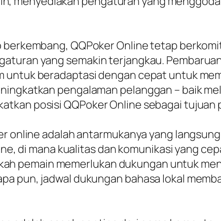
n, menyediakan pengaturan yang menggoda
p berkembang, QQPoker Online tetap berkomi
aturan yang semakin terjangkau. Pembaruan r
rm untuk beradaptasi dengan cepat untuk me
ingkatkan pengalaman pelanggan – baik melalu
tkan posisi QQPoker Online sebagai tujuan p
ker online adalah antarmukanya yang langsun
line, di mana kualitas dan komunikasi yang cep
h pemain memerlukan dukungan untuk menje
 apa pun, jadwal dukungan bahasa lokal mem