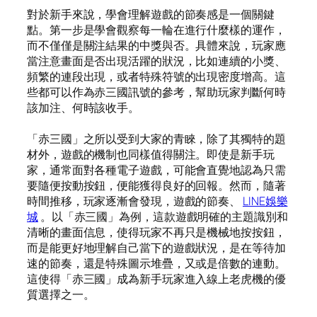
對於新手來說，學會理解遊戲的節奏感是一個關鍵
點。第一步是學會觀察每一輪在進行什麼樣的運作，
而不僅僅是關注結果的中獎與否。具體來說，玩家應
當注意畫面是否出現活躍的狀況，比如連續的小獎、
頻繁的連段出現，或者特殊符號的出現密度增高。這
些都可以作為赤三國訊號的參考，幫助玩家判斷何時
該加注、何時該收手。
「赤三國」之所以受到大家的青睞，除了其獨特的題
材外，遊戲的機制也同樣值得關注。即使是新手玩
家，通常面對各種電子遊戲，可能會直覺地認為只需
要隨便按動按鈕，便能獲得良好的回報。然而，隨著
時間推移，玩家逐漸會發現，遊戲的節奏、
LINE娛樂
城
。以「赤三國」為例，這款遊戲明確的主題識別和
清晰的畫面信息，使得玩家不再只是機械地按按鈕，
而是能更好地理解自己當下的遊戲狀況，是在等待加
速的節奏，還是特殊圖示堆疊，又或是倍數的連動。
這使得「赤三國」成為新手玩家進入線上老虎機的優
質選擇之一。