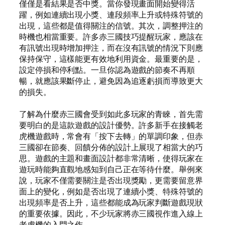
僅僅是看結果是否中獎。當你發現畫面開始變得活
躍，例如連續出現小獎、連段頻率上升或特殊符號的
出現，這些都是值得關注的信號。其次，調整押注的
時機也相當重要。許多赤三國技巧提醒玩家，應該在
有訊號出現時增加押注，而在沒有訊號的情況下則應
保持保守，這樣能更有效地利用資金。最重要的是，
設定停損和停利點。一旦你認為遊戲的節奏不再順
暢，就應該果斷停止，避免因為追逐虧損而導致更大
的損失。
了解為什麼赤三國會受到如此多玩家的青睞，首先需
要明白的是這款遊戲的設計優勢。許多新手在接觸老
虎機遊戲時，常會有「按下去轉」的單調印象，但赤
三國卻在節奏、回饋分佈的設計上展現了相當大的巧
思。遊戲的主題和畫面設計都非常清晰，使得玩家在
遊玩時能夠直觀地感知到自己正在等待什麼。舉例來
說，玩家不僅需要關注是否出現獎勵，更需要留意界
面上的變化，例如是否出現了連續小獎、特殊符號的
出現頻率是否上升，這些都能成為玩家判斷遊戲現狀
的重要依據。因此，不少玩家將赤三國視作進入線上
老虎機的入門之作。