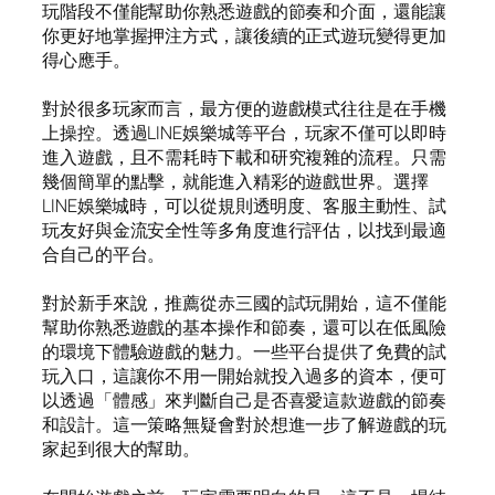
玩階段不僅能幫助你熟悉遊戲的節奏和介面，還能讓
你更好地掌握押注方式，讓後續的正式遊玩變得更加
得心應手。
對於很多玩家而言，最方便的遊戲模式往往是在手機
上操控。透過LINE娛樂城等平台，玩家不僅可以即時
進入遊戲，且不需耗時下載和研究複雜的流程。只需
幾個簡單的點擊，就能進入精彩的遊戲世界。選擇
LINE娛樂城時，可以從規則透明度、客服主動性、試
玩友好與金流安全性等多角度進行評估，以找到最適
合自己的平台。
對於新手來說，推薦從赤三國的試玩開始，這不僅能
幫助你熟悉遊戲的基本操作和節奏，還可以在低風險
的環境下體驗遊戲的魅力。一些平台提供了免費的試
玩入口，這讓你不用一開始就投入過多的資本，便可
以透過「體感」來判斷自己是否喜愛這款遊戲的節奏
和設計。這一策略無疑會對於想進一步了解遊戲的玩
家起到很大的幫助。