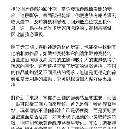
後段則是遊戲的回吐期，當你發現遊戲節奏開始變
冷、連段斷裂、畫面顯得乾燥，你便應該考慮將獲利
收入囊中，及時將獲利變現，回到低注位或直接休
息。這一點往往是許多玩家所忽略的，卻相當關鍵，
因此請務必重視。
除了赤三國，喜歡神話題材的玩家，也能從中找到其
他的相似作品，如戰神賽特和它的續集戰神賽特2。
這些遊戲同樣以高張力的主題和吸引人的畫風獲得了
玩家的喜愛。這些選擇豐富了玩家的遊戲選擇，不同
的作品能夠滿足不同風格的需求，無論是更穩定的節
奏還是更刺激的波動，都可以根據個人偏好做出選
擇。
對於新手來說，掌握赤三國的節奏感至關重要，而這
一點可以從三個方面來理解。首先是每一輪的觀察重
點，玩家應該不僅僅關注自己是否獲獎，而是要觀察
遊戲畫面是否活躍。如果出現了連續的小獎或特殊符
號，則可能預示著遊戲即將發生變化。其次，調整押