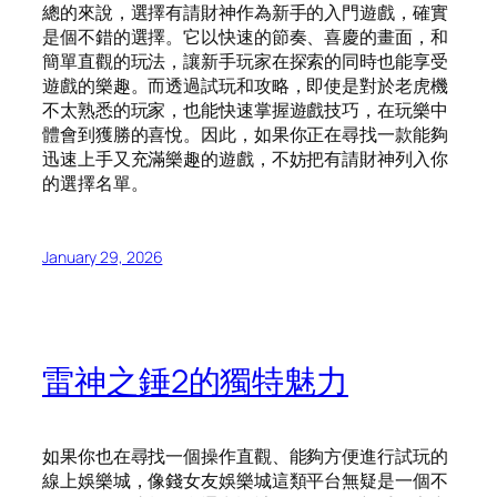
總的來說，選擇有請財神作為新手的入門遊戲，確實
是個不錯的選擇。它以快速的節奏、喜慶的畫面，和
簡單直觀的玩法，讓新手玩家在探索的同時也能享受
遊戲的樂趣。而透過試玩和攻略，即使是對於老虎機
不太熟悉的玩家，也能快速掌握遊戲技巧，在玩樂中
體會到獲勝的喜悅。因此，如果你正在尋找一款能夠
迅速上手又充滿樂趣的遊戲，不妨把有請財神列入你
的選擇名單。
January 29, 2026
雷神之錘2的獨特魅力
如果你也在尋找一個操作直觀、能夠方便進行試玩的
線上娛樂城，像錢女友娛樂城這類平台無疑是一個不