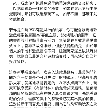
一來，玩家便可以避免過早的重注導致的資金損失，
可以把這視為一種節奏的檢查：如果在遊玩過程中感
覺順利，那就可以繼續玩下去；如果不順，那麼不妨
考慮換台。
若你是在玩RSG有請財神的玩家，你可能會發現這款
遊戲經常被歸類為“喜氣主題、節奏明快”的類型。它
的畫面設計鮮豔且富有活力，無論是在音效還是動畫
效果上，都非常吸引眼球。但必須提醒的是，由於每
個人的手感和遊戲習慣不同，建議玩家還是以試玩開
始，找到自己最適合的遊戲節奏後，再來決定自己的
投注策略。
許多新手玩家在第一次進入這款遊戲時，最常詢問的
問題之一便是是否可以先進行財神試玩。很高興地告
訴大家，答案通常是肯定的。在不少娛樂平台上，玩
家可以享受到《有請財神》的免費試玩服務。這種服
務的目的就是讓玩家在投入真金白銀之前，先熟悉遊
戲的介面、理解遊戲中的符號並感受其出獎的節奏。
這對於新手而言尤其重要，因為它能夠幫助玩家在決