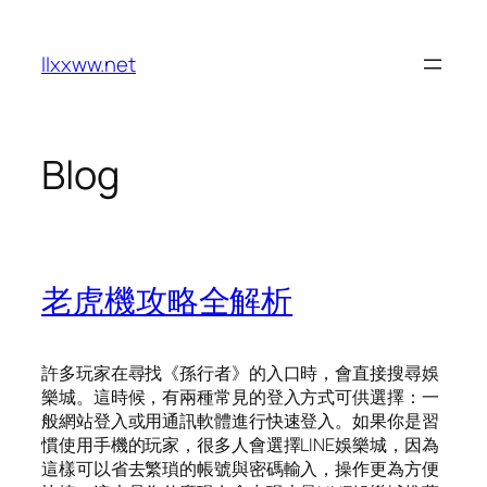
Skip
to
llxxww.net
content
Blog
老虎機攻略全解析
許多玩家在尋找《孫行者》的入口時，會直接搜尋娛
樂城。這時候，有兩種常見的登入方式可供選擇：一
般網站登入或用通訊軟體進行快速登入。如果你是習
慣使用手機的玩家，很多人會選擇LINE娛樂城，因為
這樣可以省去繁瑣的帳號與密碼輸入，操作更為方便