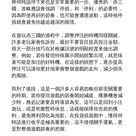
辨何時該停下來也是非常重要的一步。優秀的「赤三
國」攻略應該會強調「停損」和「停利」的必要性，
因為即使再好的節奏，也可能會遭遇波動，這時候停
損就會避免你越追越深的困境。
在遊玩赤三國的過程中，調整押注的時機同樣關鍵。
許多老玩家會告訴你，最好不要盲目提高投注金額。
很大一部分技巧在於根據訊號的明顯程度來做出調
整。例如，若你發現特殊圖示開始頻繁出現，就意味
著可能是加注的好時機。在這樣的狀態下，逐步提高
押注可以讓你更好地掌握整個遊戲的走向，減少損失
的風險。
而到了後段，這是一個許多人容易忽略但卻至關重要
的時期。當你發現遊戲的節奏開始減緩、獲勝機會減
少時，務必記著要及時落袋為安。這可以是回到小注
遊玩，或是乾脆暫時休息，這樣能保障你先前的獲
利，避免將利潤化為泡影。在投資或遊戲中，懂得何
時該進行收手是極為重要的，這不僅僅關乎運氣，更
是對整個遊戲節奏的把握。