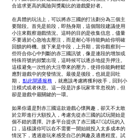
合追求更高的風險與獎勵比的遊戲愛好者。
在具體的玩法上，可以將赤三國的打法劃分為三個主
要階段。首先是前段，即熱身期，這個階段建議使用
小注來觀察遊戲情況。這時的目的是收集信息，儘量
不要過於心急地去壓注，而是耐心等待能夠給你明確
回饋的時機。接下來是中段，上升期，當你觀察到一
些符合你心中判斷的赤三國訊號，像是連段的增加或
特殊符號的頻繁出現，這時候可以逐步地提升押注。
這樣避免一次性的大注帶來的壓力，使得你能夠輕鬆
應對遊戲中的突發情況。最後是後段，也就是回吐
期，
點此開通服務
，就應該考慮將獲利收手，回到小
注模式或者休息。這一段是許多玩家常常忽視的，但
卻是遊戲中最關鍵的一環。
如果你還是對赤三國這款遊戲心懷興趣，卻又不太敢
於立即進行大額投入，考慮先從赤三國的試玩開始是
個不錯的選擇。許多平台提供了赤三國ATG試玩的入
口，這樣讓你可以在不需要一開始就投入太多成本的
情況下，透過遊玩來感受自己的興趣及適應程度。試