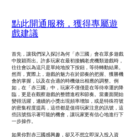
點此開通服務，獲得專屬遊
戲建議
首先，讓我們深入探討為何「赤三國」會在眾多遊戲
中脫穎而出。許多玩家在最初接觸老虎機類遊戲時，
往往會以為這只是單純地按下按鈕，等待轉動結果。
然而，實際上，遊戲的魅力在於節奏的把握、獲勝機
會的掌握，以及在合適的時機做出相應的調整。例
如，在「赤三國」中，玩家不僅僅是在等待幸運的降
臨，更是在觀察遊戲的整體進程和節奏。當畫面開始
變得活躍，連續的小獎出現頻率增加，或是特殊符號
的密集程度提高，這些都是值得玩家注意的訊號，這
些訊號指示著可能的機會，讓玩家更有信心地進行下
一步操作。
如果你對赤三國感興趣，卻又不想立即深入投入資