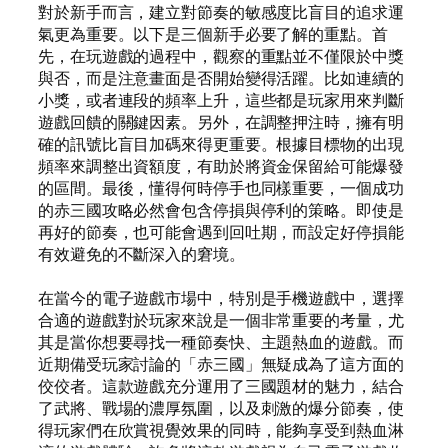
對於新手而言，建立對節奏的敏感度比盲目的追求運
氣更為重要。以下是三個新手必要了解的重點。首
先，在玩遊戲的過程中，觀察的重點並不僅限於中獎
與否，而是注意畫面是否開始變得活躍。比如連續的
小獎，或者連段的頻率上升，這些都是玩家用來判斷
遊戲回饋的關鍵因素。另外，在調整押注時，擁有明
確的訊號比盲目加碼來得更重要。根據目標物的出現
頻率來調整出資額度，有助於將資金保留給可能爆發
的區間。最後，懂得何時停手也同樣重要，一個成功
的赤三國攻略必然會包含停損與停利的策略。即使是
再好的節奏，也可能會遇到回吐期，而設定好停損能
有效避免的不斷深入的窘境。
在當今的電子遊戲市場中，特別是手機遊戲中，選擇
合適的遊戲對於玩家來說是一個非常重要的考量，尤
其是當你想要尋找一種節奏快、主題熱血的遊戲。而
近期備受玩家討論的「赤三國」無疑成為了這方面的
佼佼者。這款遊戲充分運用了三國題材的魅力，結合
了武將、戰場的濃厚氛圍，以及刺激的爆分節奏，使
得玩家們在欣賞視覺效果的同時，能夠享受到熱血淋