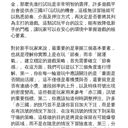
金，那麼先進行試玩是非常明智的選擇。許多遊戲平
台會提供赤三國ATG試玩的機會，這樣無須冒險就可
以熟悉節奏、介面及押注方式，再決定是否要將其列
為主打的遊戲。這類試玩平台的設立，能有效降低新
手的門檻，讓玩家可以在安心的環境中掌握遊戲的核
心要素。
對於新手玩家來說，最重要的是掌握三個基本要素，
也就是理解你實際上是在玩「節奏」而非「賭運
氣」。建立穩定的遊戲策略，首先需要確立「節奏
感」。在這方面，我們可以從以下三個角度進行理
解。第一，你在每一輪遊玩中應該關注的是「畫面是
否開始活躍」。這不僅僅是看獲獎與否，還要留意是
否有連續小獎、連段頻率的上升，以及特殊符號出現
的密度變高。這些都是玩家用來參考「赤三國」訊號
的重要指標。第二，你應該知道何時調整押注。許多
「赤三國」的技巧並不是讓你盲目加大下注，而是要
在有訊號的情況下加注、在沒有訊號的情況下則采取
守備的策略。這樣做的目的是將資金保留在可能爆發
的區域，而不是在隨意的情況下冒險進攻。第三，分