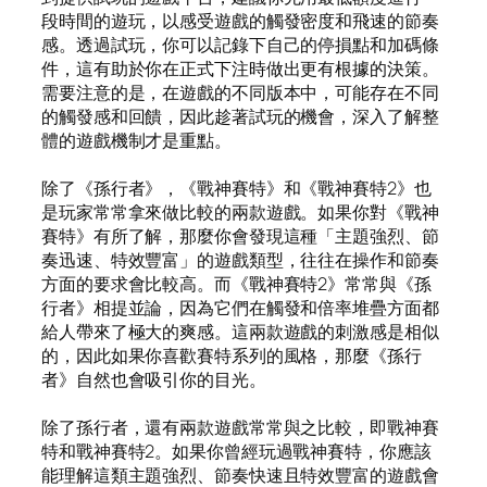
段時間的遊玩，以感受遊戲的觸發密度和飛速的節奏
感。透過試玩，你可以記錄下自己的停損點和加碼條
件，這有助於你在正式下注時做出更有根據的決策。
需要注意的是，在遊戲的不同版本中，可能存在不同
的觸發感和回饋，因此趁著試玩的機會，深入了解整
體的遊戲機制才是重點。
除了《孫行者》，《戰神賽特》和《戰神賽特2》也
是玩家常常拿來做比較的兩款遊戲。如果你對《戰神
賽特》有所了解，那麼你會發現這種「主題強烈、節
奏迅速、特效豐富」的遊戲類型，往往在操作和節奏
方面的要求會比較高。而《戰神賽特2》常常與《孫
行者》相提並論，因為它們在觸發和倍率堆疊方面都
給人帶來了極大的爽感。這兩款遊戲的刺激感是相似
的，因此如果你喜歡賽特系列的風格，那麼《孫行
者》自然也會吸引你的目光。
除了孫行者，還有兩款遊戲常常與之比較，即戰神賽
特和戰神賽特2。如果你曾經玩過戰神賽特，你應該
能理解這類主題強烈、節奏快速且特效豐富的遊戲會