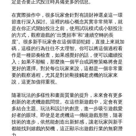
定是否要正式投注時具備更多的信息。
在實際操作中，很多玩家會針對有請財神選桌這一環
節進行深入探討。這裡的核心概念其實非常簡單，就
是在你正式開始投注之前，使用試玩模式或小額投注
的方式，觀察遊戲的“出獎頻率”和“連續空轉的長
度”。很多新手玩家會在這個環節犯錯，直接上來就加
碼，這樣的行為往往不太理智。你可以將這個過程看
作是一種節奏檢查，如果感覺好的話，便可以繼續投
入；如果不順暢，那麼換一個平台或調整策略將會是
更好的選擇。對於每位玩家來說，這都是一個非常重
要的觀察過程，尤其是對於剛接觸老虎機的玩家來
說，這更加值得重視。
隨著玩法的多樣性和畫面質量的提升，未來會有更多
創新的老虎機遊戲問世。在這些新遊戲中，定會有更
多結合主題、玩法和設計的創意，進一步吸引遊戲愛
好者的眼球。即使是老虎機這一傳統遊戲形態，隨著
技術的進步，依然能創造出新鮮感，讓老玩家與新手
都能找到嬉戲的契機，這正顯示出遊戲行業的無窮潛
力。