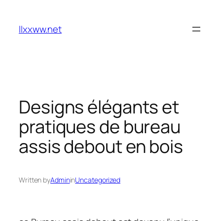
Skip
to
llxxww.net
content
Designs élégants et
pratiques de bureau
assis debout en bois
Written by
Admin
in
Uncategorized