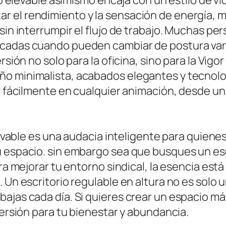
rio elevable asimismo encaja con un estilo de v
 el rendimiento y la sensación de energía, mi
 sin interrumpir el flujo de trabajo. Muchas 
cadas cuando pueden cambiar de postura varias
rsión no solo para la oficina, sino para la Vig
o minimalista, acabados elegantes y tecnolog
re fácilmente en cualquier animación, desde 
 elevable es una audacia inteligente para quie
 espacio. sin embargo sea que busques un escr
ara mejorar tu entorno sindical, la esencia est
 Un escritorio regulable en altura no es solo 
ajas cada día. Si quieres crear un espacio má
versión para tu bienestar y abundancia.