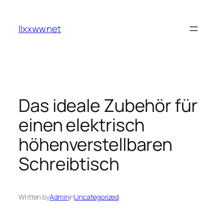
Skip
to
llxxww.net
content
Das ideale Zubehör für
einen elektrisch
höhenverstellbaren
Schreibtisch
Written by
Admin
in
Uncategorized