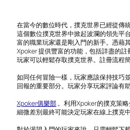
在當今的數位時代，撲克世界已經從傳統的
這個數位撲克世界中掀起波瀾的領先平
富的職業玩家還是剛入門的新手。憑藉
Xpoker 提供豐富的功能，包括詳盡的註冊
玩家可以輕鬆存取撲克世界。註冊流程
如同任何冒險一樣，玩家應該保持技巧
回報的重要部分。玩家分享玩家評論有助
Xpoker俱樂部
。利用Xpoker的撲克
細微差別最終可能決定玩家在線上撲克
對於渴望入門的玩家來說，只需輕鬆下載 