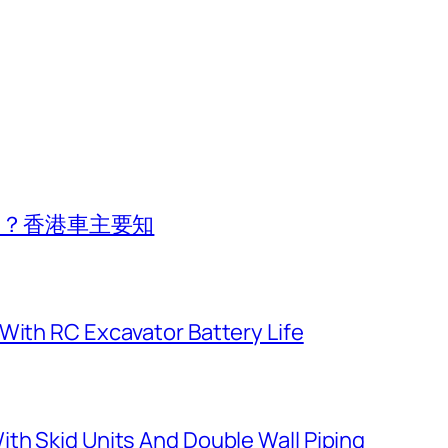
費用？香港車主要知
With RC Excavator Battery Life
th Skid Units And Double Wall Piping