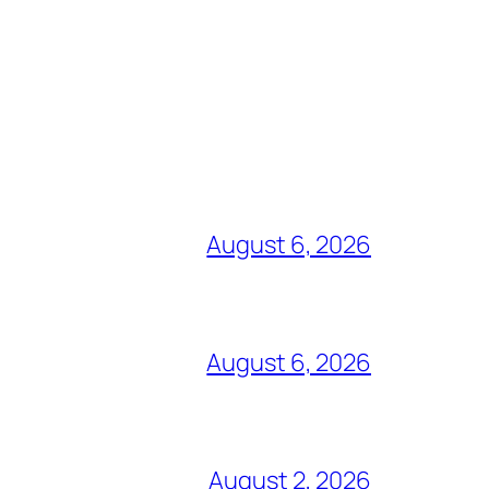
August 6, 2026
August 6, 2026
August 2, 2026