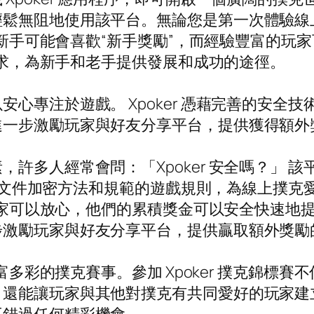
輕鬆無阻地使用該平台。無論您是第一次體驗線
選。新手可能會喜歡“新手獎勵”，而經驗豐富的
的需求，為新手和老手提供發展和成功的途徑。
心專注於遊戲。 Xpoker 憑藉完善的安全
進一步激勵玩家與好友分享平台，提供獲得額外
許多人經常會問：「Xpoker 安全嗎？」 
正確的文件加密方法和規範的遊戲規則，為線上撲
暢。玩家可以放心，他們的累積獎金可以安全快速
步激勵玩家與好友分享平台，提供贏取額外獎勵
豐富多彩的撲克賽事。參加 Xpoker 撲克錦
能讓玩家與其他對撲克有共同愛好的玩家建立聯繫