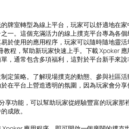
牌室轉型為線上平台，玩家可以舒適地在家中參與
台之一。這個充滿活力的線上撲克平台專為各個
其易於使用的應用程序，玩家可以隨時隨地靈活
教程，幫助新玩家快速上手。下載 Xpoker 應用程式
簡單，通常包含多項福利，這對於平台新手來說
並制定策略。了解現場撲克的動態、參與社區活
於在平台上營造透明的氛圍，因為玩家會分享他們
策略分享功能，可以幫助玩家從經驗豐富的玩家
中的成敗。
Xpoker 應用程序，即可開啟一個廣闊的撲