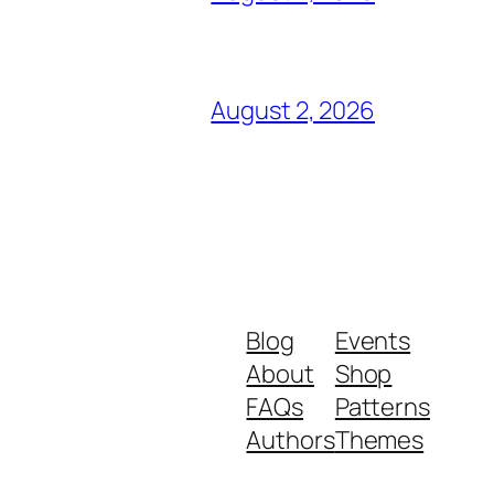
August 2, 2026
Blog
Events
About
Shop
FAQs
Patterns
Authors
Themes