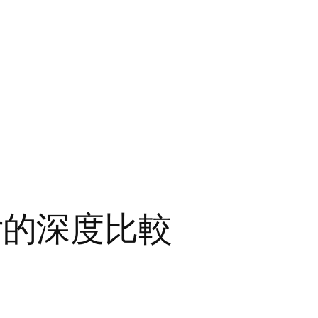
ker的深度比較