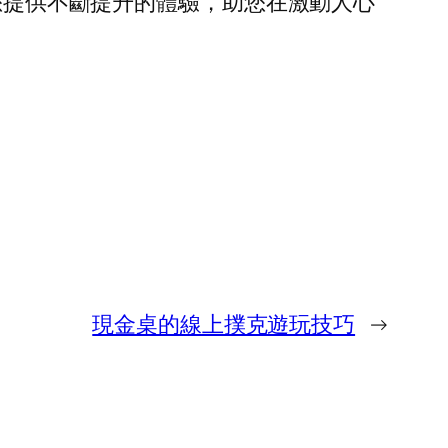
為您提供不斷提升的體驗，助您在激動人心
現金桌的線上撲克遊玩技巧
→