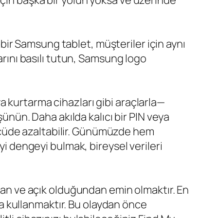
için başka bir yolun yoksa ve üzerinde
i bir Samsung tablet, müşteriler için aynı
arını basılı tutun, Samsung logo
 kurtarma cihazları gibi araçlarla—
şünün. Daha akılda kalıcı bir PIN veya
 ölçüde azaltabilir. Günümüzde hem
yi dengeyi bulmak, bireysel verileri
ndan ve açık olduğundan emin olmaktır. En
 kullanmaktır. Bu olaydan önce