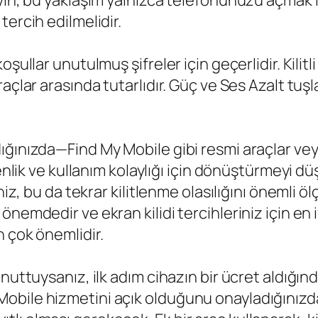
ayın, bu yaklaşım yalnızca telefonunuzu açmak 
ercih edilmelidir.
şullar unutulmuş şifreler için geçerlidir. Kilitl
açlar arasında tutarlıdır. Güç ve Ses Azalt tuşl
ğınızda—Find My Mobile gibi resmi araçlar veya
enlik ve kullanım kolaylığı için dönüştürmeyi dü
iniz, bu da tekrar kilitlenme olasılığını önemli
nemdedir ve ekran kilidi tercihleriniz için en i
 çok önemlidir.
unuttuysanız, ilk adım cihazın bir ücret aldığı
obile hizmetini açık olduğunu onayladığınızda