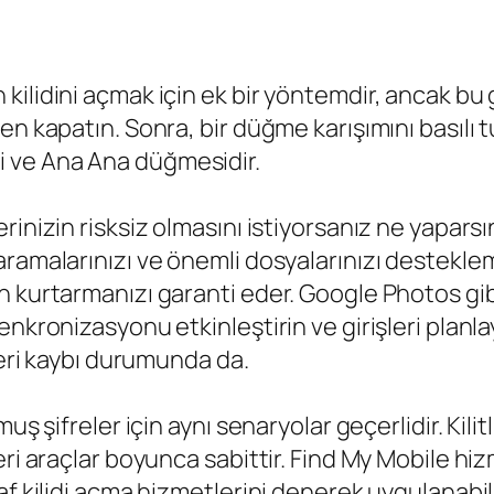
lidini açmak için ek bir yöntemdir, ancak bu ge
en kapatın. Sonra, bir düğme karışımını basılı
 ve Ana Ana düğmesidir.
rinizin risksiz olmasını istiyorsanız ne yapars
ramalarınızı ve önemli dosyalarınızı destekleme
 kurtarmanızı garanti eder. Google Photos gibi
nkronizasyonu etkinleştirin ve girişleri planla
veri kaybı durumunda da.
ş şifreler için aynı senaryolar geçerlidir. Kilitl
ri araçlar boyunca sabittir. Find My Mobile hiz
f kilidi açma hizmetlerini denerek uygulanabili