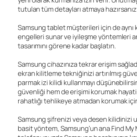
yeni olarak kurmanıza izin verir. Unutm
tutulan tüm detayları atmaya hazırsanız t
Samsung tablet müşterileri için de aynı ko
engelleri sunar ve iyileşme yöntemleri ar
tasarımını görene kadar başlatın.
Samsung cihazınıza tekrar erişim sağladı
ekran kilitleme tekniğinizi artırılmış güv
parmak izi kilidi kullanmayı düşünebilirs
güvenliği hem de erişimi korumak hayati ö
rahatlığı tehlikeye atmadan korumak için
Samsung şifrenizi veya desen kilidinizi 
basit yöntem, Samsung’un ana Find My M