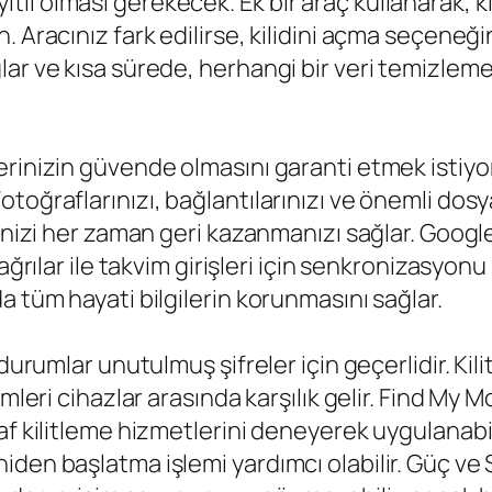
 olması gerekecek. Ek bir araç kullanarak, kili
 Aracınız fark edilirse, kilidini açma seçeneğin
ar ve kısa sürede, herhangi bir veri temizleme
rinizin güvende olmasını garanti etmek istiyor
toğraflarınızı, bağlantılarınızı ve önemli dos
rinizi her zaman geri kazanmanızı sağlar. Googl
çağrılar ile takvim girişleri için senkronizasyon
a tüm hayati bilgilerin korunmasını sağlar.
urumlar unutulmuş şifreler için geçerlidir. Kilit
emleri cihazlar arasında karşılık gelir. Find My 
f kilitleme hizmetlerini deneyerek uygulanabili
den başlatma işlemi yardımcı olabilir. Güç ve 