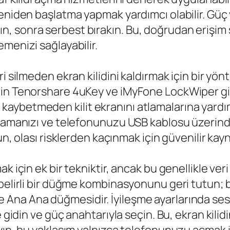
yeniden başlatma yapmak yardımcı olabilir. Güç
, sonra serbest bırakın. Bu, doğrudan erişi
menizi sağlayabilir.
i silmeden ekran kilidini kaldırmak için bir yö
in Tenorshare 4uKey ve iMyFone LockWiper gibi
leri kaybetmeden kilit ekranını atlamalarına yardı
ğlamanızı ve telefonunuzu USB kablosu üzerind
un, olası risklerden kaçınmak için güvenilir kay
k için ek bir tekniktir, ancak bu genellikle ve
 belirli bir düğme kombinasyonunu geri tutun; 
na Ana düğmesidir. İyileşme ayarlarında ses d
gidin ve güç anahtarıyla seçin. Bu, ekran kilidini