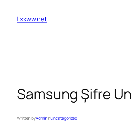
Skip
to
llxxww.net
content
Samsung Şifre Un
Written by
Admin
in
Uncategorized