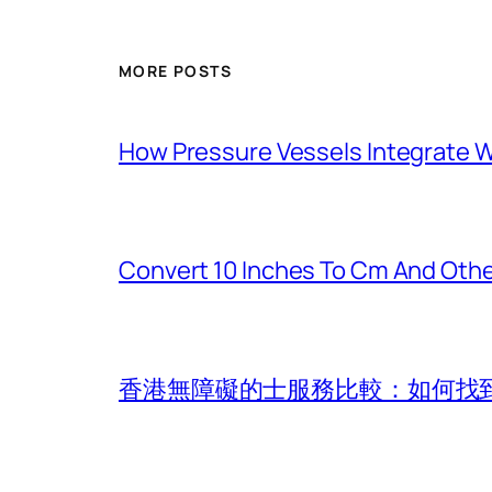
MORE POSTS
How Pressure Vessels Integrate Wi
Convert 10 Inches To Cm And Othe
香港無障礙的士服務比較：如何找