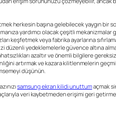
dan erişim sorununuzu çözmeyebilir, ancak baz
tmek herkesin başına gelebilecek yaygın bir so
manıza yardımcı olacak çeşitli mekanizmalar gel
ları keşfetmek veya fabrika ayarlarına sıfırla
izi düzenli yedeklemelerle güvence altına alma
hatsızlıkları azaltır ve önemli bilgilere gerek
nliğini artırmak ve kazara kilitlenmelerin geçm
nimsemeyi düşünün.
azınızı
samsung ekran kilidi unuttum
açmak sin
açlarıyla veri kaybetmeden erişimi geri getir