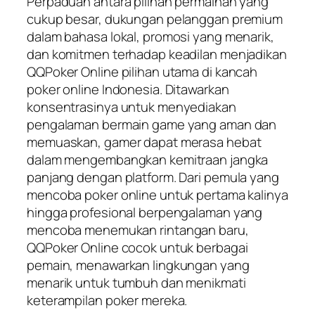
Perpaduan antara pilihan permainan yang
cukup besar, dukungan pelanggan premium
dalam bahasa lokal, promosi yang menarik,
dan komitmen terhadap keadilan menjadikan
QQPoker Online pilihan utama di kancah
poker online Indonesia. Ditawarkan
konsentrasinya untuk menyediakan
pengalaman bermain game yang aman dan
memuaskan, gamer dapat merasa hebat
dalam mengembangkan kemitraan jangka
panjang dengan platform. Dari pemula yang
mencoba poker online untuk pertama kalinya
hingga profesional berpengalaman yang
mencoba menemukan rintangan baru,
QQPoker Online cocok untuk berbagai
pemain, menawarkan lingkungan yang
menarik untuk tumbuh dan menikmati
keterampilan poker mereka.