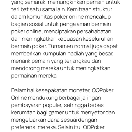
yang semarak, memungkinkan pemain untuk
terlibat satu sama lain. Kemitraan struktur
dalam komunitas poker online mencakup
bagian sosial untuk pengalaman bermain
poker online, menciptakan persahabatan
dan meningkatkan kepuasan keseluruhan
bermain poker. Turnamen normal juga dapat
memberikan kumpulan hadiah yang besar,
menarik pemain yang terjangkau dan
mendorong mereka untuk meningkatkan
permainan mereka.
Dalam hal kesepakatan moneter, QQPoker
Online mendukung berbagai jaringan
pembayaran populer, sehingga bebas
kerumitan bagi gamer untuk menyetor dan
mengeluarkan dana sesuai dengan
preferensi mereka. Selain itu, QQPoker