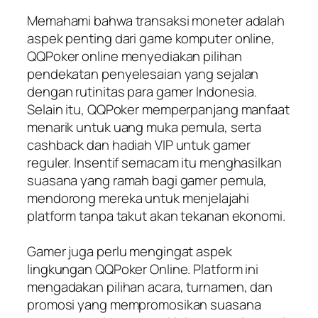
Memahami bahwa transaksi moneter adalah
aspek penting dari game komputer online,
QQPoker online menyediakan pilihan
pendekatan penyelesaian yang sejalan
dengan rutinitas para gamer Indonesia.
Selain itu, QQPoker memperpanjang manfaat
menarik untuk uang muka pemula, serta
cashback dan hadiah VIP untuk gamer
reguler. Insentif semacam itu menghasilkan
suasana yang ramah bagi gamer pemula,
mendorong mereka untuk menjelajahi
platform tanpa takut akan tekanan ekonomi.
Gamer juga perlu mengingat aspek
lingkungan QQPoker Online. Platform ini
mengadakan pilihan acara, turnamen, dan
promosi yang mempromosikan suasana