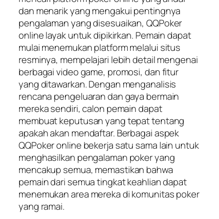
dan menarik yang mengakui pentingnya
pengalaman yang disesuaikan, QQPoker
online layak untuk dipikirkan. Pemain dapat
mulai menemukan platform melalui situs
resminya, mempelajari lebih detail mengenai
berbagai video game, promosi, dan fitur
yang ditawarkan. Dengan menganalisis
rencana pengeluaran dan gaya bermain
mereka sendiri, calon pemain dapat
membuat keputusan yang tepat tentang
apakah akan mendaftar. Berbagai aspek
QQPoker online bekerja satu sama lain untuk
menghasilkan pengalaman poker yang
mencakup semua, memastikan bahwa
pemain dari semua tingkat keahlian dapat
menemukan area mereka di komunitas poker
yang ramai.