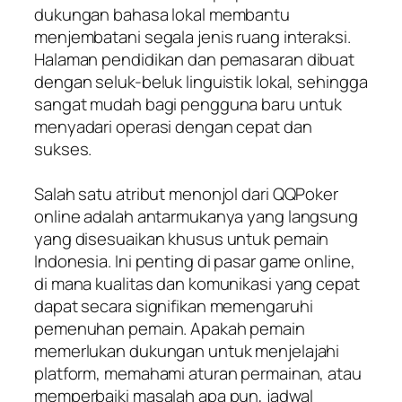
dukungan bahasa lokal membantu
menjembatani segala jenis ruang interaksi.
Halaman pendidikan dan pemasaran dibuat
dengan seluk-beluk linguistik lokal, sehingga
sangat mudah bagi pengguna baru untuk
menyadari operasi dengan cepat dan
sukses.
Salah satu atribut menonjol dari QQPoker
online adalah antarmukanya yang langsung
yang disesuaikan khusus untuk pemain
Indonesia. Ini penting di pasar game online,
di mana kualitas dan komunikasi yang cepat
dapat secara signifikan memengaruhi
pemenuhan pemain. Apakah pemain
memerlukan dukungan untuk menjelajahi
platform, memahami aturan permainan, atau
memperbaiki masalah apa pun, jadwal