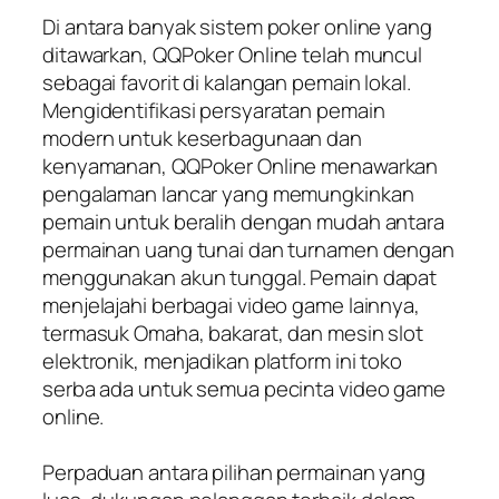
Di antara banyak sistem poker online yang
ditawarkan, QQPoker Online telah muncul
sebagai favorit di kalangan pemain lokal.
Mengidentifikasi persyaratan pemain
modern untuk keserbagunaan dan
kenyamanan, QQPoker Online menawarkan
pengalaman lancar yang memungkinkan
pemain untuk beralih dengan mudah antara
permainan uang tunai dan turnamen dengan
menggunakan akun tunggal. Pemain dapat
menjelajahi berbagai video game lainnya,
termasuk Omaha, bakarat, dan mesin slot
elektronik, menjadikan platform ini toko
serba ada untuk semua pecinta video game
online.
Perpaduan antara pilihan permainan yang