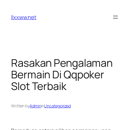
Skip
to
llxxww.net
content
Rasakan Pengalaman
Bermain Di Qqpoker
Slot Terbaik
Written by
Admin
in
Uncategorized