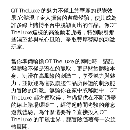
QT TheLuxe 的魅力不僅止於華麗的視覺效
果;它體現了令人振奮的遊戲體驗，使其成為
許多線上賭博平台中脫穎而出的作品。像QT
TheLuxe這樣的高波動老虎機，特別吸引那
些渴望參與核心風險、爭取豐厚獎勵的刺激
玩家。
當你準備輪換 QT TheLuxe 的轉軸時，請記
得體驗不僅是潛在的贏取，更是關於體驗本
身。沉浸在高風險的刺激中，享受魅力與魅
力，並歡迎為這款旗艦作品所保證的刺激能
力冒險的刺激。無論你在家中或移動中，QT
TheLuxe 都方便取得，準備提供在不斷演變
的線上賭場環境中，經得起時間考驗的難忘
遊戲體驗。為什麼還要等？直接投入 QT
TheLuxe 的華麗世界，讓冒險隨著每一次旋
轉展開。