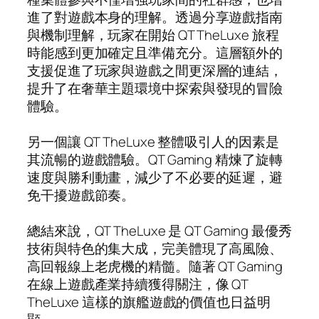
進了對遊戲本身的理解。透過分享遊戲指南
與機制理解，玩家在開始 QT TheLuxe 旅程
時能感到更加確定且準備充分。這層額外的
支援促進了玩家與遊戲之間更深層的連結，
提升了在奢華主題環境中探索與發現的冒險
體驗。
另一個讓 QT TheLuxe 整體吸引人的因素是
其流暢的遊戲體驗。QT Gaming 精煉了旋轉
速度與勝利動畫，減少了不必要的延遲，避
免干擾遊戲節奏。
總結來說，QT TheLuxe 是 QT Gaming 最優秀
技術與特色的集大成，完美體現了高風險、
高回報線上老虎機的精髓。隨著 QT Gaming
在線上遊戲產業持續獲得關注，像 QT
TheLuxe 這樣的旗艦遊戲的價值也日益明