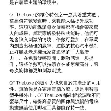
是在奢華主題的環境中。
QT TheLuxe 的核心特色之一是其著重乘數，
當高值符號變直時，乘數能大幅提升成功
率。這項功能保證每次旋轉都有機會帶來驚
人的成果。當玩家觸發特殊功能時，他們可
能會陷入刺激的情境，倍數可疊加，在單局
內創造出極佳的贏率。遊戲的核心汽車機制
正好觸及老虎機玩家常追求的「大贏潛
力」。在免費旋轉期間，刺激感進一步提
升，這些倍數可以持續存在或累積高分，讓
每次旋轉都更加刺激刺激。
QT TheLuxe 的吸引力也來自於其廣泛的可用
性。無論你是在家用電腦放鬆，還是用智慧
型手機外出，QT TheLuxe 都能輕鬆調整不同
螢幕尺寸，確保高品質的圖像與流暢的電腦
動畫無論使用哪種工具都能保持一致。