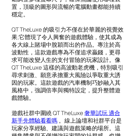
置，頂級的圖形與流暢的電腦動畫都能持續
穩定。
QT TheLuxe 的吸引力不僅在於華麗的視覺效
果;它體現了令人興奮的遊戲體驗，使其成為
各大線上賭場中脫穎而出的作品。專注於高
波動性，這款遊戲專為不僅追求贏錢，更尋
求可能改變人生的支付冒險的玩家設計。像
QT TheLuxe 這樣的高波動老虎機，特別吸引
尋求刺激、願意承擔重大風險以爭取重大誘
因的玩家。這款遊戲的汽車機制巧妙融入其
風格中，強調倍率與獨特設定，提升整體遊
戲體驗。
遊戲社群中圍繞 QT TheLuxe
奢華試玩 適合
新手先體驗看看嗎
。線上論壇和社群平台是
玩家分享經驗、建議與遊戲策略的場所。這
種集體參與不僅增強玩家間的社群感，也增