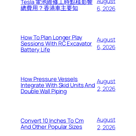
August
Tesla 電池維修工時點樣影響
總費用？香港車主要知
6, 2026
How To Plan Longer Play
August
Sessions With RC Excavator
6, 2026
Battery Life
How Pressure Vessels
August
Integrate With Skid Units And
2, 2026
Double Wall Piping
August
Convert 10 Inches To Cm
And Other Popular Sizes
2, 2026