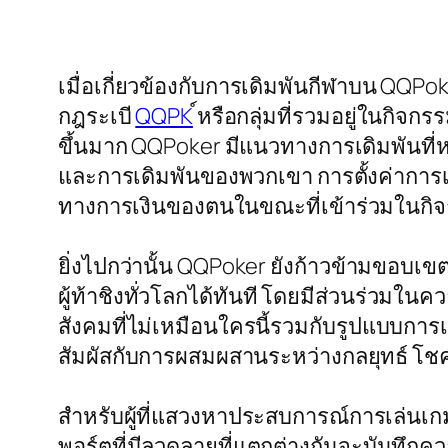
เมื่อเกี่ยวข้องกับการเดิมพันกีฬาบน QQPoke
กฎระเบี
QQPK
์หรือกลุ่มที่รวมอยู่ในกิจกรร
ขึ้นมาก QQPoker มีแนวทางการเดิมพันที
และการเดิมพันของพวกเขา การตั้งค่าการเดิม
ทางการเงินของตนในขณะที่เข้าร่วมในกิจกรร
ยิ่งไปกว่านั้น QQPoker ยังก้าวข้ามขอบเข
ผู้ท้าชิงทั่วโลกได้ทันที โดยมีส่วนร่วม
สังคมที่ไม่เหมือนใครนี้รวมกับรูปแบบการเ
สัมผัสกับการผสมผสานระหว่างกลยุทธ์ โชค 
สําหรับผู้ที่แสวงหาประสบการณ์การเล่นเกม
พอร์ตที่มีลวดลายที่แตกต่างกันจะบันทึก