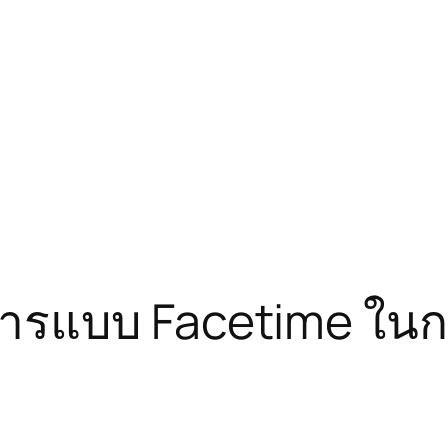
สารแบบ Facetime ใน