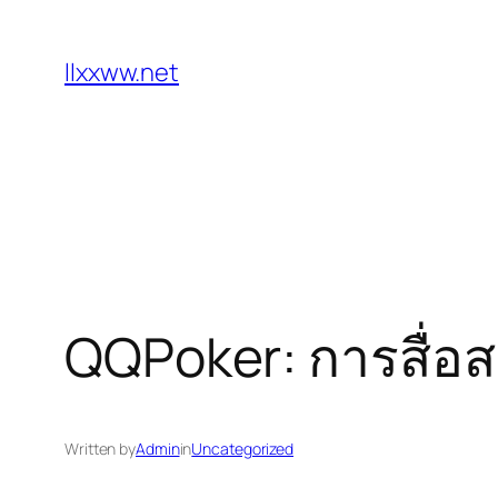
Skip
to
llxxww.net
content
QQPoker: การสื่อ
Written by
Admin
in
Uncategorized