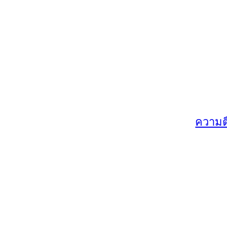
ความต