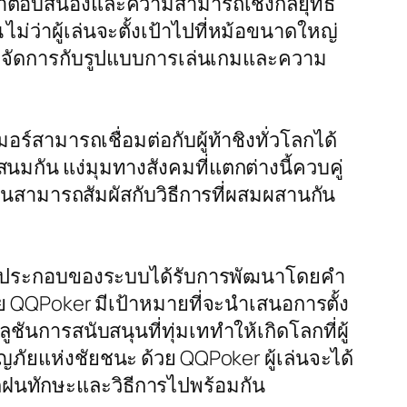
ริยาตอบสนองและความสามารถเชิงกลยุทธ์
 ไม่ว่าผู้เล่นจะตั้งเป้าไปที่หม้อขนาดใหญ่
er จัดการกับรูปแบบการเล่นเกมและความ
สามารถเชื่อมต่อกับผู้ท้าชิงทั่วโลกได้
มกัน แง่มุมทางสังคมที่แตกต่างนี้ควบคู่
ล่นสามารถสัมผัสกับวิธีการที่ผสมผสานกัน
องค์ประกอบของระบบได้รับการพัฒนาโดยคํา
 QQPoker มีเป้าหมายที่จะนําเสนอการตั้ง
ันการสนับสนุนที่ทุ่มเททําให้เกิดโลกที่ผู้
จญภัยแห่งชัยชนะ ด้วย QQPoker ผู้เล่นจะได้
กฝนทักษะและวิธีการไปพร้อมกัน