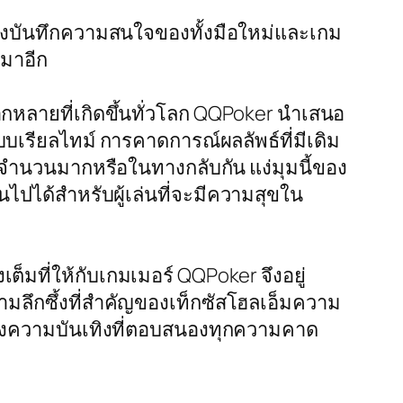
 จึงบันทึกความสนใจของทั้งมือใหม่และเกม
บมาอีก
ลากหลายที่เกิดขึ้นทั่วโลก QQPoker นําเสนอ
แบบเรียลไทม์ การคาดการณ์ผลลัพธ์ที่มีเดิม
นจํานวนมากหรือในทางกลับกัน แง่มุมนี้ของ
ไปได้สําหรับผู้เล่นที่จะมีความสุขใน
มที่ให้กับเกมเมอร์ QQPoker จึงอยู่
มลึกซึ้งที่สําคัญของเท็กซัสโฮลเอ็มความ
างความบันเทิงที่ตอบสนองทุกความคาด