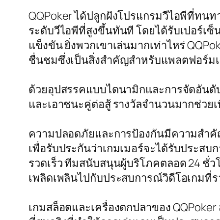
QQPoker ได้ปลูกฝังโปรแกรมวีไอพีที่ทนทานซึ
ระดับวีไอพีที่สูงขึ้นทันที โดยได้รับเปอร์เ
แข็งขัน ยิ่งพวกเขาเล่นมากเท่าไหร่ QQPoker
ชื่นชมซึ่งเป็นสิ่งสําคัญสําหรับแพลตฟอร์
ด้วยอุปสรรคแบบไดนามิกและการจัดอันดับแบ
และเอาชนะคู่ต่อสู้ รางวัลจํานวนมากช่วยเ
ความปลอดภัยและการป้องกันมีความสําคัญอ
เพื่อรับประกันว่าเกมเมอร์จะได้รับประสบกา
รวดเร็ว ทีมสนับสนุนผู้บริโภคตลอด 24 ชั่ว
เพลิดเพลินไปกับประสบการณ์วิดีโอเกมที่รา
เกมสล็อตและเครื่องตกปลาของ QQPoker สร้