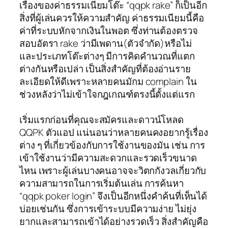
เรื่องของค่าธรรมเนียมโต๊ะ “qqpk rake” ก็เป็นอีก
สิ่งที่ผู้เล่นควรให้ความสำคัญ ค่าธรรมเนียมนี้คือ
ค่าที่ระบบหักจากเงินในพอต ซึ่งท่านต้องตรวจ
สอบอัตรา rake ว่ามีเพดาน(ตัวจำกัด)หรือไม่
และประเภทโต๊ะต่างๆ มีการคิดคำนวณที่แตก
ต่างกันหรือเปล่า เป็นสิ่งสำคัญที่ต้องอ่านราย
ละเอียดให้ดีเพราะหลายคนมักม complain ใน
ช่วงหลังว่าไม่เข้าใจกฎเกณฑ์ตรงนี้ตั้งแต่แรก
เริ่มแรกก่อนที่คุณจะสมัครและดาวน์โหลด
QQPK ตัวแอป แน่นอนว่าหลายคนคงอยากรู้เรื่อง
ต่าง ๆ ที่เกี่ยวข้องกับการใช้งานของมัน เช่น การ
เข้าใช้งานว่ามีความสะดวกและรวดเร็วขนาด
ไหน เพราะผู้เล่นบางคนอาจจะวิตกกังวลเกี่ยวกับ
ความสามารถในการเริ่มต้นเล่น การค้นหา
“qqpk poker login” จึงเป็นอีกหนึ่งคำค้นที่เห็นได้
บ่อยเช่นกัน ซึ่งการเข้าระบบมีความง่าย ไม่ยุ่ง
ยากและสามารถเข้าได้อย่างรวดเร็ว สิ่งสำคัญคือ