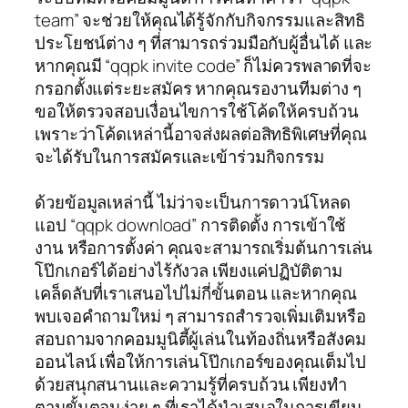
team” จะช่วยให้คุณได้รู้จักกับกิจกรรมและสิทธิ
ประโยชน์ต่าง ๆ ที่สามารถร่วมมือกับผู้อื่นได้ และ
หากคุณมี “qqpk invite code” ก็ไม่ควรพลาดที่จะ
กรอกตั้งแต่ระยะสมัคร หากคุณรองานทีมต่าง ๆ
ขอให้ตรวจสอบเงื่อนไขการใช้โค้ดให้ครบถ้วน
เพราะว่าโค้ดเหล่านี้อาจส่งผลต่อสิทธิพิเศษที่คุณ
จะได้รับในการสมัครและเข้าร่วมกิจกรรม
ด้วยข้อมูลเหล่านี้ ไม่ว่าจะเป็นการดาวน์โหลด
แอป “qqpk download” การติดตั้ง การเข้าใช้
งาน หรือการตั้งค่า คุณจะสามารถเริ่มต้นการเล่น
โป๊กเกอร์ได้อย่างไร้กังวล เพียงแค่ปฏิบัติตาม
เคล็ดลับที่เราเสนอไปไม่กี่ขั้นตอน และหากคุณ
พบเจอคำถามใหม่ ๆ สามารถสำรวจเพิ่มเติมหรือ
สอบถามจากคอมมูนิตี้ผู้เล่นในท้องถิ่นหรือสังคม
ออนไลน์ เพื่อให้การเล่นโป๊กเกอร์ของคุณเต็มไป
ด้วยสนุกสนานและความรู้ที่ครบถ้วน เพียงทำ
ตามขั้นตอนง่าย ๆ ที่เราได้นำเสนอในการเขียน