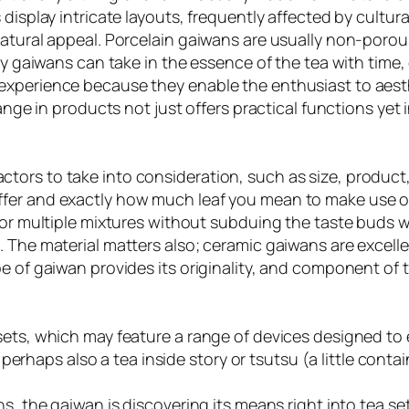
display intricate layouts, frequently affected by cultur
natural appeal. Porcelain gaiwans are usually non-porou
lay gaiwans can take in the essence of the tea with time
experience because they enable the enthusiast to aest
range in products not just offers practical functions yet
tors to take into consideration, such as size, product
er and exactly how much leaf you mean to make use of. 
for multiple mixtures without subduing the taste buds wi
 The material matters also; ceramic gaiwans are excellen
pe of gaiwan provides its originality, and component of
sets, which may feature a range of devices designed to 
d perhaps also a tea inside story or tsutsu (a little contai
ens, the gaiwan is discovering its means right into tea 