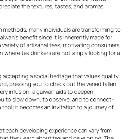
eciate the textures, tastes, and aromas
on methods, many individuals are transforming to
aiwan’s benefit since it is inherently made for
variety of artisanal teas, motivating consumers
n where tea drinkers are not simply looking for a
 accepting a social heritage that values quality
rd, pressing you to check out the varied fallen
ery infusion, a gaiwan aids to deepen
s you to slow down, to observe, and to connect–
a tool; it becomes an invitation to a journey of
that each developing experience can vary from
 what they learn about tea and developing. The