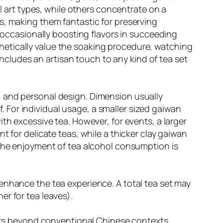
al art types, while others concentrate on a
s, making them fantastic for preserving
, occasionally boosting flavors in succeeding
hetically value the soaking procedure, watching
 includes an artisan touch to any kind of tea set
, and personal design. Dimension usually
For individual usage, a smaller sized gaiwan
th excessive tea. However, for events, a larger
t for delicate teas, while a thicker clay gaiwan
 the enjoyment of tea alcohol consumption is
enhance the tea experience. A total tea set may
ner for tea leaves).
sets beyond conventional Chinese contexts.