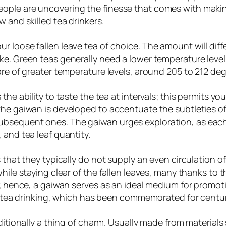
ple are uncovering the finesse that comes with making 
 and skilled tea drinkers.
 loose fallen leave tea of choice. The amount will diff
ke. Green teas generally need a lower temperature level
are of greater temperature levels, around 205 to 212 de
the ability to taste the tea at intervals; this permits y
he gaiwan is developed to accentuate the subtleties of 
ubsequent ones. The gaiwan urges exploration, as eac
 and tea leaf quantity.
s that they typically do not supply an even circulation 
ile staying clear of the fallen leaves, many thanks to th
n; hence, a gaiwan serves as an ideal medium for promot
of tea drinking, which has been commemorated for centur
ditionally a thing of charm. Usually made from materials