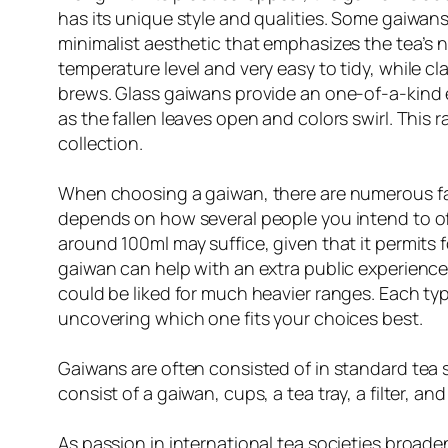
has its unique style and qualities. Some gaiwans 
minimalist aesthetic that emphasizes the tea’s 
temperature level and very easy to tidy, while c
brews. Glass gaiwans provide an one-of-a-kind 
as the fallen leaves open and colors swirl. This 
collection.
When choosing a gaiwan, there are numerous fac
depends on how several people you intend to off
around 100ml may suffice, given that it permits 
gaiwan can help with an extra public experience.
could be liked for much heavier ranges. Each ty
uncovering which one fits your choices best.
Gaiwans are often consisted of in standard tea 
consist of a gaiwan, cups, a tea tray, a filter, an
As passion in international tea societies broad