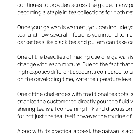
continues to broaden across the globe, many peo
becoming a staple in tea collections for both new
Once your gaiwan is warmed, you can include your
tea, and how several infusions you intend to ma
darker teas like black tea and pu-erh can take c
One of the beauties of making use of a gaiwan is 
change with each mixture. Due to the fact that t
high exposes different accounts compared to s
on the developing time, water temperature level,
One of the challenges with traditional teapots i
enables the customer to directly pour the fluid wh
sharing tea is all concerning link and discussio
for not just the tea itself however the routine 
Along with its practical appeal, the gaiwan is ad