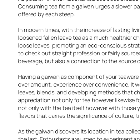
Consuming tea from a gaiwan urges a slower pa
offered by each steep.
In modern times, with the increase of lasting l
loosened fallen leave tea as a much healthier cho
loose leaves, promoting an eco-conscious strate
to check out straight profession or fairly source
beverage, but also a connection to the source o
Having a gaiwan as component of your teaware is 
over amount, experience over convenience. It we
leaves, blends, and developing methods that cha
appreciation not only for tea however likewise f
not only with the tea itself however with those yo
flavors that carries the significance of culture, t
As the gaiwan discovers its location in tea col
the last. Enthusiasts are urged to experiment an