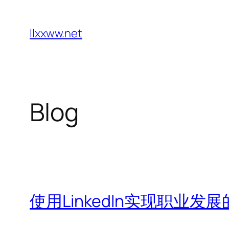
Skip
to
llxxww.net
content
Blog
使用LinkedIn实现职业发