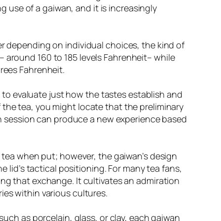
use of a gaiwan, and it is increasingly
er depending on individual choices, the kind of
– around 160 to 185 levels Fahrenheit– while
grees Fahrenheit.
ou to evaluate just how the tastes establish and
the tea, you might locate that the preliminary
h session can produce a new experience based
of tea when put; however, the gaiwan’s design
e lid’s tactical positioning. For many tea fans,
ing that exchange. It cultivates an admiration
ies within various cultures.
 such as porcelain, glass, or clay, each gaiwan