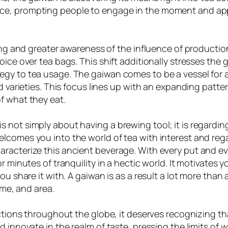
ce, prompting people to engage in the moment and appr
iving and greater awareness of the influence of producti
ice over tea bags. This shift additionally stresses the g
gy to tea usage. The gaiwan comes to be a vessel for a 
d varieties. This focus lines up with an expanding patter
f what they eat.
not simply about having a brewing tool; it is regarding
lcomes you into the world of tea with interest and rega
racterize this ancient beverage. With every put and ev
or minutes of tranquility in a hectic world. It motivate
u share it with. A gaiwan is as a result a lot more than 
ime, and area.
lections throughout the globe, it deserves recognizing 
d innovate in the realm of taste, pressing the limits of