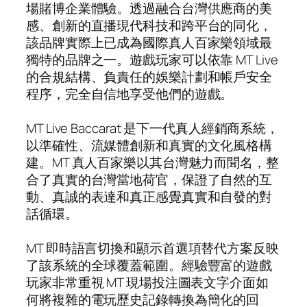
場賭博企業體驗。透過融合台灣供應商的美
感、創新的直播現代科技和跨平台的同化，
該品牌實際上已成為國際真人百家樂領域最
獨特的品牌之一。遊戲玩家可以依靠 MT Live
的合規結構、負責任的娛樂計劃和帳戶安全
程序，完全自信地享受他們的遊戲。
MT Live Baccarat 是下一代真人經銷商系統，
以準確性、流媒體創新和真實的文化風格構
建。MT 真人百家樂以其台灣魅力而聞名，整
合了真實的台灣當地荷官，保證了自然的互
動、真誠的表達和真正感覺真實和自發的對
話循環。
MT 即時語言切換和顯示首選項替代方案反映
了該系統的全球覆蓋範圍。經驗豐富的遊戲
玩家非常重視 MT 現場投注圖表文字介面如
何將複雜的電玩歷史記錄轉換為簡化的回