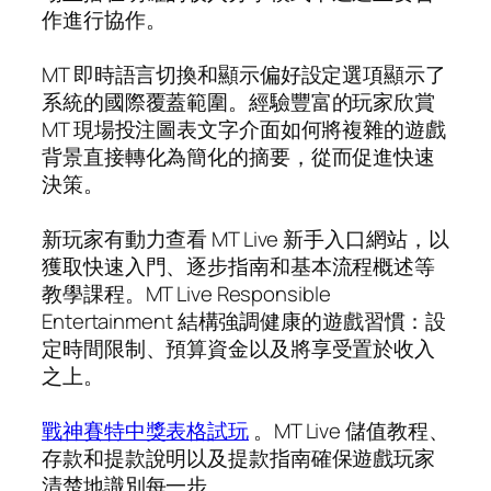
作進行協作。
MT 即時語言切換和顯示偏好設定選項顯示了
系統的國際覆蓋範圍。經驗豐富的玩家欣賞
MT 現場投注圖表文字介面如何將複雜的遊戲
背景直接轉化為簡化的摘要，從而促進快速
決策。
新玩家有動力查看 MT Live 新手入口網站，以
獲取快速入門、逐步指南和基本流程概述等
教學課程。MT Live Responsible
Entertainment 結構強調健康的遊戲習慣：設
定時間限制、預算資金以及將享受置於收入
之上。
戰神賽特中獎表格試玩
。MT Live 儲值教程、
存款和提款說明以及提款指南確保遊戲玩家
清楚地識別每一步。