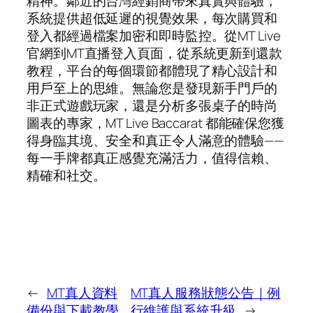
精神。鄰近的台灣經銷商帶來真實與體驗，
系統提供超低延遲的視覺效果，每次購買和
登入都經過檔案加密和即時監控。從MT Live
官網到MT直播登入頁面，從系統更新到還款
教程，平台的每個環節都體現了精心設計和
用戶至上的思維。無論您是發現新手門戶的
非正式遊戲玩家，還是分析多張桌子的時尚
圖表的專家，MT Live Baccarat 都能確保您獲
得身臨其境、安全和真正令人滿意的體驗——
每一手牌都真正感覺充滿活力，值得信賴、
精確和社交。
←
MT真人資料
MT真人服務狀態公告｜例
備份與下載教學
行維護與系統升級
→