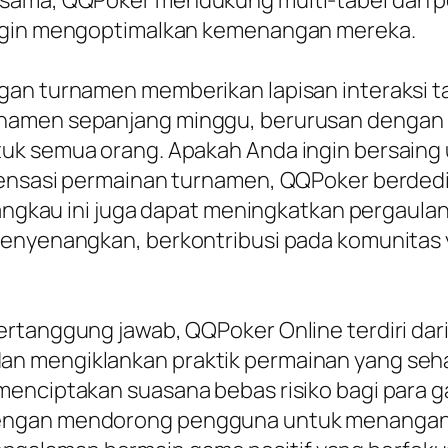
 sama, QQPoker mendukung multi-tabel dan p
ingin mengoptimalkan kemenangan mereka.
gan turnamen memberikan lapisan interaksi 
namen sepanjang minggu, berurusan dengan b
tuk semua orang. Apakah Anda ingin bersain
sensasi permainan turnamen, QQPoker berdedi
rjangkau ini juga dapat meningkatkan pergaula
menyenangkan, berkontribusi pada komunitas y
ertanggung jawab, QQPoker Online terdiri dar
 mengiklankan praktik permainan yang sehat
enciptakan suasana bebas risiko bagi para gam
engan mendorong pengguna untuk menangani