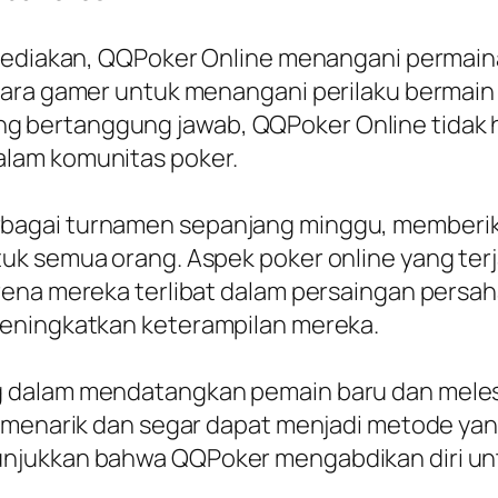
disediakan, QQPoker Online menangani perma
 para gamer untuk menangani perilaku bermai
 bertanggung jawab, QQPoker Online tidak
lam komunitas poker.
agai turnamen sepanjang minggu, memberika
uk semua orang. Aspek poker online yang ter
arena mereka terlibat dalam persaingan per
meningkatkan keterampilan mereka.
 dalam mendatangkan pemain baru dan meles
p menarik dan segar dapat menjadi metode ya
unjukkan bahwa QQPoker mengabdikan diri u