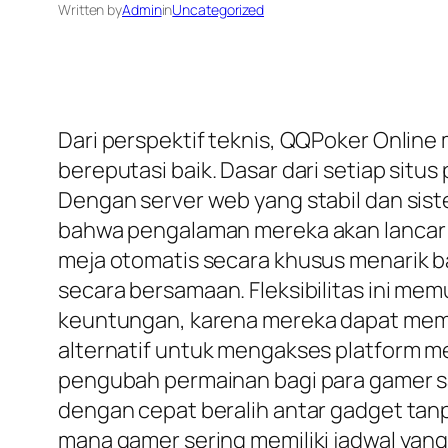
Written by
Admin
in
Uncategorized
Dari perspektif teknis, QQPoker Onli
bereputasi baik. Dasar dari setiap situ
Dengan server web yang stabil dan sis
bahwa pengalaman mereka akan lancar 
meja otomatis secara khusus menarik b
secara bersamaan. Fleksibilitas ini 
keuntungan, karena mereka dapat memai
alternatif untuk mengakses platform m
pengubah permainan bagi para gamer sa
dengan cepat beralih antar gadget tanpa
mana gamer sering memiliki jadwal yang 