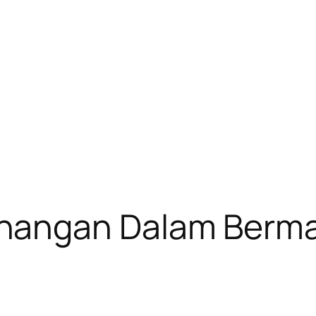
angan Dalam Bermai