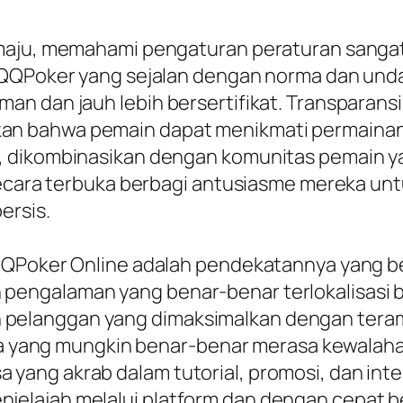
maju, memahami pengaturan peraturan sangat 
i QQPoker yang sejalan dengan norma dan un
an dan jauh lebih bersertifikat. Transparans
an bahwa pemain dapat menikmati permaina
, dikombinasikan dengan komunitas pemain 
secara terbuka berbagi antusiasme mereka untu
ersis.
 QQPoker Online adalah pendekatannya yang 
ngalaman yang benar-benar terlokalisasi bag
langgan yang dimaksimalkan dengan terampi
ula yang mungkin benar-benar merasa kewalaha
yang akrab dalam tutorial, promosi, dan int
elajah melalui platform dan dengan cepat b