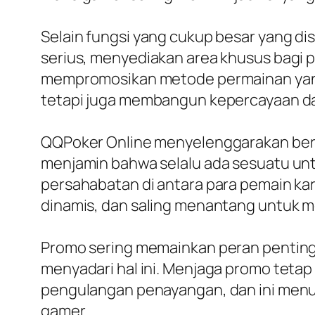
Selain fungsi yang cukup besar yang 
serius, menyediakan area khusus bagi
mempromosikan metode permainan yang
tetapi juga membangun kepercayaan da
QQPoker Online menyelenggarakan berb
menjamin bahwa selalu ada sesuatu unt
persahabatan di antara para pemain k
dinamis, dan saling menantang untuk 
Promo sering memainkan peran penting
menyadari hal ini. Menjaga promo teta
pengulangan penayangan, dan ini men
gamer.