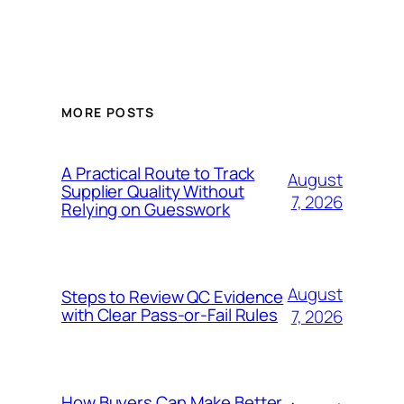
MORE POSTS
A Practical Route to Track
August
Supplier Quality Without
7, 2026
Relying on Guesswork
August
Steps to Review QC Evidence
with Clear Pass-or-Fail Rules
7, 2026
How Buyers Can Make Better