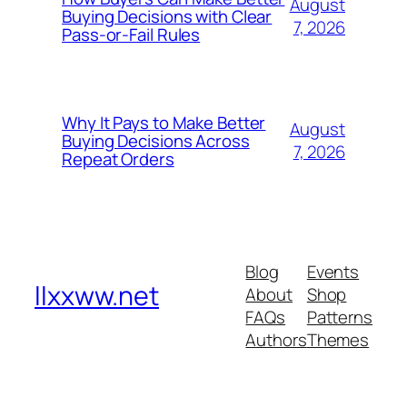
August
Buying Decisions with Clear
7, 2026
Pass-or-Fail Rules
Why It Pays to Make Better
August
Buying Decisions Across
7, 2026
Repeat Orders
Blog
Events
llxxww.net
About
Shop
FAQs
Patterns
Authors
Themes