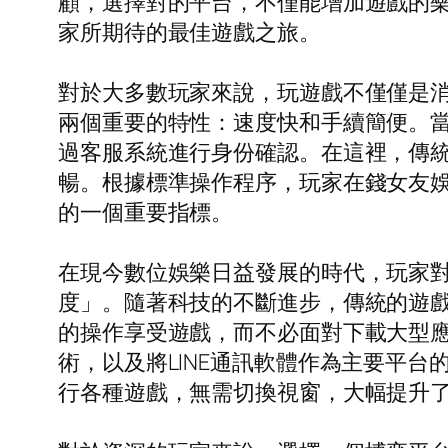
顧，選擇對的平台，不僅能增加遊戲的
家所期待的最佳遊戲之旅。
對於大多數玩家來說，玩遊戲不僅僅是消
兩個重要的特性：速度快和手續簡便。當
過客服系統進行身份確認。在這裡，傳
暢。根據標準操作程序，玩家在錢女友娛
的一個重要指標。
在現今數位娛樂日益發展的時代，玩家
度」。隨著科技的不斷進步，傳統的遊
的操作享受遊戲，而不必面對下載大型
術，以及將LINE通訊軟體作為主要平台
行各種遊戲，無需切換視窗，大幅提升