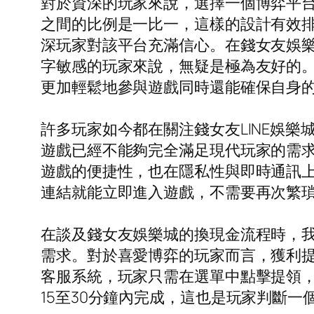
對於資深的玩家來說，選擇一個博弈平台
之間的比例是一比一，這樣的設計有效
深玩家對該平台充滿信心。在錢女友娛
字敏感的玩家來說，無疑是極為友好的
更加輕鬆地參與遊戲同時還能確保自身
許多玩家如今都在關注錢女友LINE娛
遊戲已經不能夠完全滿足現代玩家的需
遊戲的便捷性，也在隱私性與即時通訊
連結就能立即進入遊戲，不需要再次繁
在談及錢女友娛樂城的換現金流程時，
需求。對於喜愛博弈的玩家而言，獲利提
客服系統，玩家只需在選單中點擊提領
15至30分鐘內完成，這也是玩家判斷