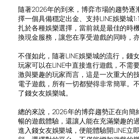
隨著2026年的到來，博弈市場的趨勢
擇一個具備穩定出金、支持LINE娛樂城
扎於各種娛樂選擇，當前就是最佳的時機
換現金服務，讓您在享受遊戲的同時，
不僅如此，隨著LINE娛樂城的流行，
玩家可以在LINE中直接進行遊戲，不
激與樂趣的玩家而言，這是一次重大的技
電子遊戲，所有一切都變得非常簡單。
了錢女友娛樂城。
總的來說，2026年的博弈趨勢正在向
暢的遊戲體驗，還讓人能在充滿樂趣的
進入錢女友娛樂城，便能體驗開LINE