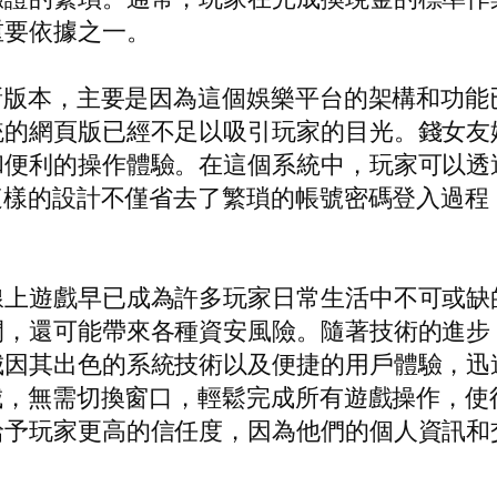
重要依據之一。
最新版本，主要是因為這個娛樂平台的架構和功
統的網頁版已經不足以吸引玩家的目光。錢女友
和便利的操作體驗。在這個系統中，玩家可以透
。這樣的設計不僅省去了繁瑣的帳號密碼登入過
線上遊戲早已成為許多玩家日常生活中不可或缺
間，還可能帶來各種資安風險。隨著技術的進步
城因其出色的系統技術以及便捷的用戶體驗，迅
樂城，無需切換窗口，輕鬆完成所有遊戲操作，
給予玩家更高的信任度，因為他們的個人資訊和