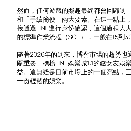
然而，任何遊戲的樂趣最終都會回歸到「
和「手續簡便」兩大要素。在這一點上
接通過LINE進行身份確認，這個過程
的標準作業流程（SOP），一般在15
隨著2026年的到來，博弈市場的趨勢
關重要。標榜LINE娛樂城1:1的錢女
益。這無疑是目前市場上的一個亮點，
一份輕鬆的娛樂。