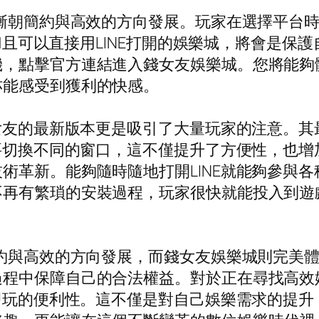
逐漸朝簡約與高效的方向發展。玩家在選擇平台
1:1且可以直接用LINE打開的娛樂城，將會是
，點擊官方連結進入錢女友娛樂城。您將能夠體
亦能感受到獲利的快感。
錢女友的最新版本更是吸引了大量玩家的注意。
需要切換不同的窗口，這不僅提升了方便性，也
術革新。能夠隨時隨地打開LINE就能夠參與
不再有繁瑣的安裝過程，玩家很快就能投入到遊
簡約與高效的方向發展，而錢女友娛樂城則完美
過程中保障自己的合法權益。對於正在尋找高效
立即玩的便利性。這不僅是對自己娛樂需求的提