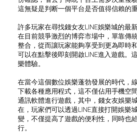
這無疑是判断一個平台是否值得信賴的
許多玩家在尋找錢女友LINE娛樂城的
在目前競爭激烈的博弈市場中，單靠傳
整合，從而讓玩家能夠享受到更為即時
可以在點擊後即刻開啟LINE進入遊戲
樂體驗。
在當今這個數位娛樂蓬勃發展的時代，
下載各種應用程式，這不僅佔用手機空
通訊軟體進行遊戲，其中，錢女友娛樂
在，玩家們可以透過LINE直接打開娛
變，不僅提高了遊戲的便利性，同時也
行。