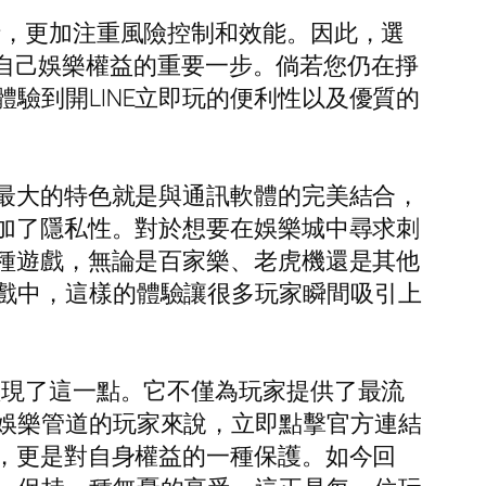
時，更加注重風險控制和效能。因此，選
保護自己娛樂權益的重要一步。倘若您仍在掙
驗到開LINE立即玩的便利性以及優質的
其最大的特色就是與通訊軟體的完美結合，
增加了隱私性。對於想要在娛樂城中尋求刺
各種遊戲，無論是百家樂、老虎機還是其他
戲中，這樣的體驗讓很多玩家瞬間吸引上
體現了這一點。它不僅為玩家提供了最流
娛樂管道的玩家來說，立即點擊官方連結
升，更是對自身權益的一種保護。如今回