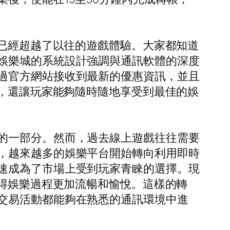
能已經超越了以往的遊戲體驗。大家都知道
娛樂城的系統設計強調與通訊軟體的深度
過官方網站接收到最新的優惠資訊，並且
程，還讓玩家能夠隨時隨地享受到最佳的娛
的一部分。然而，過去線上遊戲往往需要
，越來越多的娛樂平台開始轉向利用即時
速成為了市場上受到玩家青睞的選擇。現
使得娛樂過程更加流暢和愉悅。這樣的轉
交易活動都能夠在熟悉的通訊環境中進