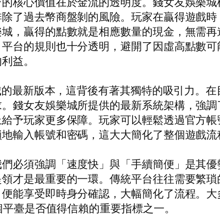
的核心價值在於金流的透明度。錢女友娛樂城標
排除了過去幣商盤剝的風險。玩家在贏得遊戲時
樂城，贏得的點數就是相應數量的現金，無需再
。平台的規則也十分透明，避開了因虛高點數可
的利益。
樂城的最新版本，這背後有著其獨特的吸引力。
求。錢女友娛樂城所提供的最新系統架構，強調
上給予玩家更多保障。玩家可以輕鬆透過官方帳
瑣地輸入帳號和密碼，這大大簡化了整個遊戲流
我們必須強調「速度快」與「手續簡便」是其優
領才是最重要的一環。傳統平台往往需要繁瑣的
，便能享受即時身分確認，大幅簡化了流程。大
一個平臺是否值得信賴的重要指標之一。