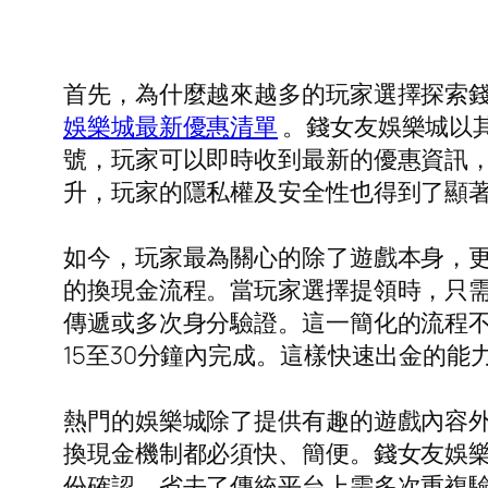
首先，為什麼越來越多的玩家選擇探索錢
娛樂城最新優惠清單
。錢女友娛樂城以其
號，玩家可以即時收到最新的優惠資訊
升，玩家的隱私權及安全性也得到了顯
如今，玩家最為關心的除了遊戲本身，
的換現金流程。當玩家選擇提領時，只需
傳遞或多次身分驗證。這一簡化的流程
15至30分鐘內完成。這樣快速出金的
熱門的娛樂城除了提供有趣的遊戲內容
換現金機制都必須快、簡便。錢女友娛樂
份確認，省去了傳統平台上需多次重複驗