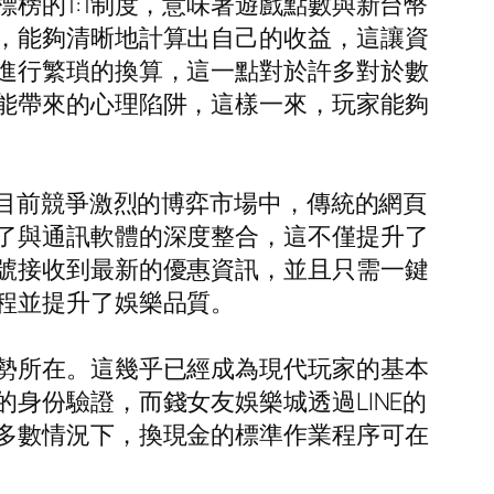
榜的1:1制度，意味著遊戲點數與新台幣
，能夠清晰地計算出自己的收益，這讓資
進行繁瑣的換算，這一點對於許多對於數
能帶來的心理陷阱，這樣一來，玩家能夠
在目前競爭激烈的博弈市場中，傳統的網頁
了與通訊軟體的深度整合，這不僅提升了
號接收到最新的優惠資訊，並且只需一鍵
程並提升了娛樂品質。
勢所在。這幾乎已經成為現代玩家的基本
身份驗證，而錢女友娛樂城透過LINE的
多數情況下，換現金的標準作業程序可在