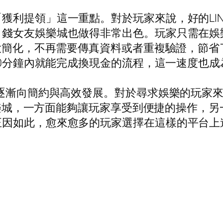
獲利提領」這一重點。對於玩家來說，好的LI
，錢女友娛樂城也做得非常出色。玩家只需在娛
大大簡化，不再需要傳真資料或者重複驗證，節
到30分鐘內就能完成換現金的流程，這一速度也
也逐漸向簡約與高效發展。對於尋求娛樂的玩家
友娛樂城，一方面能夠讓玩家享受到便捷的操作，
正因如此，愈來愈多的玩家選擇在這樣的平台上