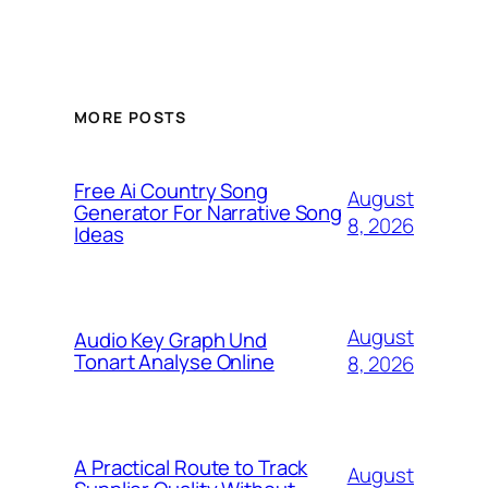
MORE POSTS
Free Ai Country Song
August
Generator For Narrative Song
8, 2026
Ideas
August
Audio Key Graph Und
Tonart Analyse Online
8, 2026
A Practical Route to Track
August