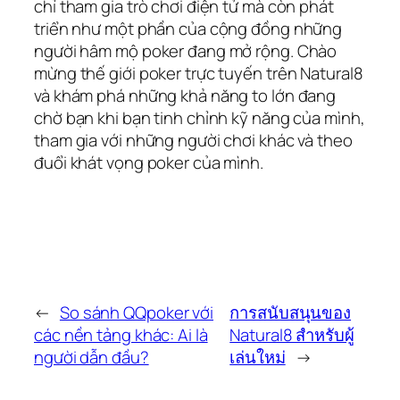
chỉ tham gia trò chơi điện tử mà còn phát
triển như một phần của cộng đồng những
người hâm mộ poker đang mở rộng. Chào
mừng thế giới poker trực tuyến trên Natural8
và khám phá những khả năng to lớn đang
chờ bạn khi bạn tinh chỉnh kỹ năng của mình,
tham gia với những người chơi khác và theo
đuổi khát vọng poker của mình.
←
So sánh QQpoker với
การสนับสนุนของ
các nền tảng khác: Ai là
Natural8 สำหรับผู้
người dẫn đầu?
เล่นใหม่
→