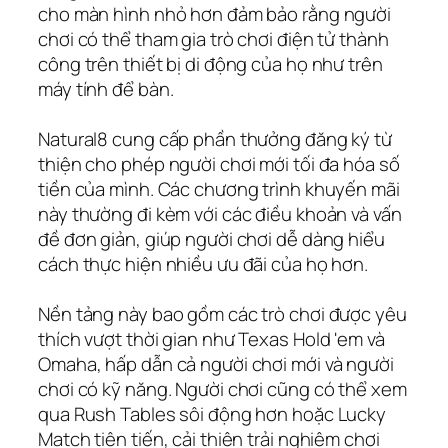
cho màn hình nhỏ hơn đảm bảo rằng người
chơi có thể tham gia trò chơi điện tử thành
công trên thiết bị di động của họ như trên
máy tính để bàn.
Natural8 cung cấp phần thưởng đăng ký từ
thiện cho phép người chơi mới tối đa hóa số
tiền của mình. Các chương trình khuyến mãi
này thường đi kèm với các điều khoản và vấn
đề đơn giản, giúp người chơi dễ dàng hiểu
cách thực hiện nhiều ưu đãi của họ hơn.
Nền tảng này bao gồm các trò chơi được yêu
thích vượt thời gian như Texas Hold 'em và
Omaha, hấp dẫn cả người chơi mới và người
chơi có kỹ năng. Người chơi cũng có thể xem
qua Rush Tables sôi động hơn hoặc Lucky
Match tiên tiến, cải thiện trải nghiệm chơi