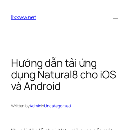
Skip
to
llxxww.net
content
Hướng dẫn tải ứng
dụng Natural8 cho iOS
và Android
Written by
Admin
in
Uncategorized