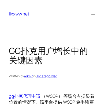
Skip
to
llxxww.net
content
GG扑克用户增长中的
关键因素
Written by
Admin
in
Uncategorized
gg扑克代理申请
（WSOP） 等场合占据显着
位置的情况下。该平台提供 WSOP 金手镯赛