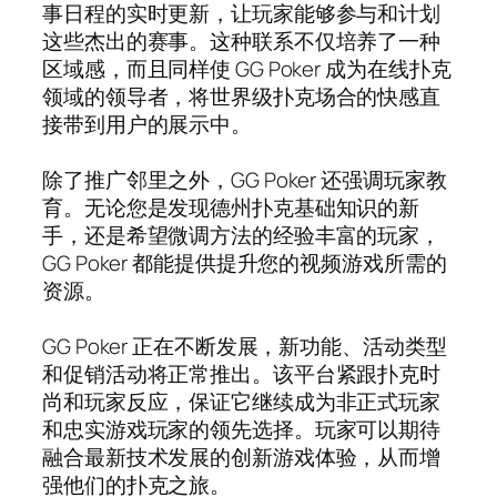
事日程的实时更新，让玩家能够参与和计划
这些杰出的赛事。这种联系不仅培养了一种
区域感，而且同样使 GG Poker 成为在线扑克
领域的领导者，将世界级扑克场合的快感直
接带到用户的展示中。
除了推广邻里之外，GG Poker 还强调玩家教
育。无论您是发现德州扑克基础知识的新
手，还是希望微调方法的经验丰富的玩家，
GG Poker 都能提供提升您的视频游戏所需的
资源。
GG Poker 正在不断发展，新功能、活动类型
和促销活动将正常推出。该平台紧跟扑克时
尚和玩家反应，保证它继续成为非正式玩家
和忠实游戏玩家的领先选择。玩家可以期待
融合最新技术发展的创新游戏体验，从而增
强他们的扑克之旅。