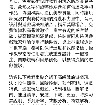
基石。查看藝術設計教程的玩家將欣賞金字
塔、象形文字和旋轉沙塵暴如何傳達敘事和
作品，為圖標認可提供美學質量，同時讓玩
家沉浸在與賽特相關的混亂和力量中。音訊
設計與遊戲玩法相結合，指示獎勵場合、免
費旋轉和高乘數激活，產生有趣的感官體
驗，提高期望和滿足感。跨裝置同步確保遊
戲玩家無論使用行動裝置、桌上型電腦還是
平板電腦，都可以保持進度和效能指標，操
作教學指導使用者完成重要設計、一鍵投
注、自動旋轉和圖形優化，以獲得流暢的遊
戲體驗。
透過以下教程重點介紹了高級戰略遊戲玩
法：投注節奏、風險控制、熱門亮點、遊戲
特色、遊戲玩法概述、機制概述、圖解指
南、速度清單、安裝、下載、更新、特殊彩
票說明、系列賠率、乘數分析、符號解析、