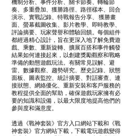
機制分析、事件分析、關卡節奏、轉輪節
奏、多重疊加、獲勝路徑、路徑樣本、回合
演示、實戰記錄、特戰報告分享、 獲勝畫
面、螢幕截圖收集、影片教學、即時教學、
評論摘要、玩家聲譽和體驗回饋。每個組件
都經過精心設計，旨在更深入地了解免費遊
戲、乘數、重新旋轉、擴展百搭和事件觸發
結果如何連接起來，以創建獎勵觀察和戰略
準備的動態遊戲玩法。有關常見誤解、避
雷、數據觀察、趨勢研究、歷史記錄、狀態
面板、圖表監控、統計摘要、對話審查、連
接狀態、網絡優化、重新安裝和客戶服務的
教程提供全面的幫助，確保遊戲玩家擁有必
要的知識和設備，以最大限度地提高他們的
參與度和滿意度。
透過《戰神套裝》官方入口網站下載和《戰
神套裝》官方網站下載，下載電玩遊戲變得