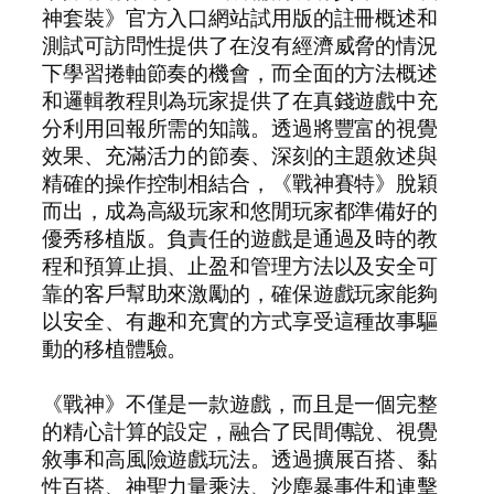
神套裝》官方入口網站試用版的註冊概述和
測試可訪問性提供了在沒有經濟威脅的情況
下學習捲軸節奏的機會，而全面的方法概述
和邏輯教程則為玩家提供了在真錢遊戲中充
分利用回報所需的知識。透過將豐富的視覺
效果、充滿活力的節奏、深刻的主題敘述與
精確的操作控制相結合，《戰神賽特》脫穎
而出，成為高級玩家和悠閒玩家都準備好的
優秀移植版。負責任的遊戲是通過及時的教
程和預算止損、止盈和管理方法以及安全可
靠的客戶幫助來激勵的，確保遊戲玩家能夠
以安全、有趣和充實的方式享受這種故事驅
動的移植體驗。
《戰神》不僅是一款遊戲，而且是一個完整
的精心計算的設定，融合了民間傳說、視覺
敘事和高風險遊戲玩法。透過擴展百搭、黏
性百搭、神聖力量乘法、沙塵暴事件和連擊