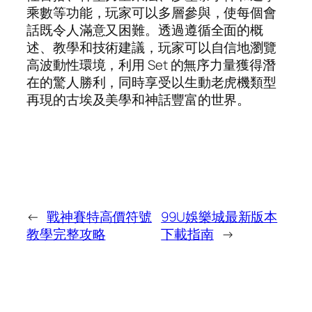
乘數等功能，玩家可以多層參與，使每個會
話既令人滿意又困難。透過遵循全面的概
述、教學和技術建議，玩家可以自信地瀏覽
高波動性環境，利用 Set 的無序力量獲得潛
在的驚人勝利，同時享受以生動老虎機類型
再現的古埃及美學和神話豐富的世界。
←
戰神賽特高價符號
99U娛樂城最新版本
教學完整攻略
下載指南
→