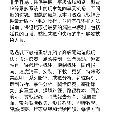
非常容易，確保手機、平板電腦和桌上型電
腦等眾多系統上的玩家能夠享受流暢、不間
斷的體驗。遊戲的最新版本可透過《戰神套
裝最新版本下載》獲得，並附有教學和方法
指南，保證玩家從最新的屬性中獲利，包括
延長的百搭、黏性乘數和尖端的事件觸發技
術人員。
透過以下教程重點介紹了高級關鍵遊戲玩
法：投注節奏、風險控制、熱門亮點、遊戲
特色、遊戲玩法概述、機制概述、圖解指
南、速度清單、安裝、下載、更新、特殊彩
票說明、系列賠率、乘數分析、符號解析、
機制分析、事件分析、關卡節奏、轉輪節
奏、多重疊加、獲勝路徑、路徑樣本、回合
演示、實戰記錄、特戰報告分享、 獲勝畫
面、螢幕截圖收集、影片教學、即時教學、
評論摘要、玩家聲譽和體驗回饋。每個方面