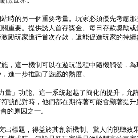
的驚險世界。
網站時的另一個重要考量。玩家必須優先考慮那
關重要。提供誘人首存獎金、每日存款獎勵或針
僅激勵玩家進行首次存款，還能促進玩家的持續
實施，這一機制可以在遊玩過程中隨機觸發，為
待，進一步推動了遊戲的熱度。
醒力量」功能。這一系統超越了簡化的提升，允
行符號配對時，他們都在期待著可能會顯著提升
機會的原因之一。
個突出標題，得益於其創新機制、驚人的視聽效