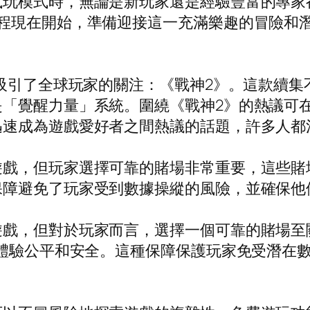
試玩模式時，無論是新玩家還是經驗豐富的專家
旅程現在開始，準備迎接這一充滿樂趣的冒險和
，吸引了全球玩家的關注：《戰神2》。這款續
是「覺醒力量」系統。圍繞《戰神2》的熱議可
迅速成為遊戲愛好者之間熱議的話題，許多人都
戲，但玩家選擇可靠的賭場非常重要，這些賭場
保障避免了玩家受到數據操縱的風險，並確保他
遊戲，但對於玩家而言，選擇一個可靠的賭場至
戲體驗公平和安全。這種保障保護玩家免受潛在