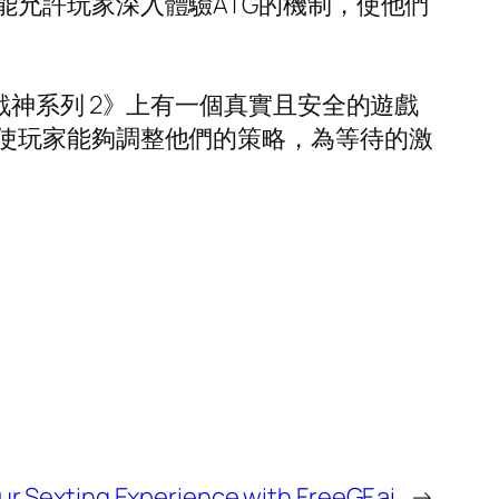
允許玩家深入體驗ATG的機制，使他們
神系列 2》上有一個真實且安全的遊戲
使玩家能夠調整他們的策略，為等待的激
Your Sexting Experience with FreeGF.ai
→