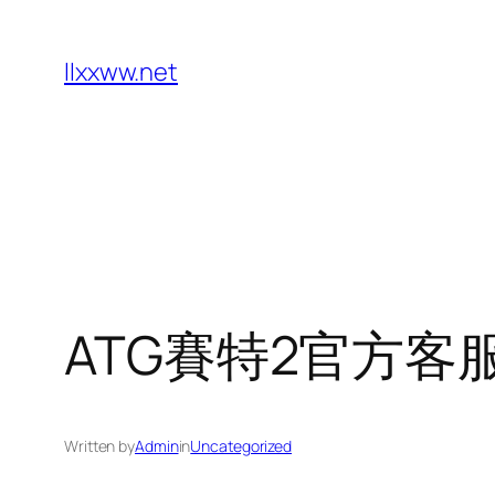
Skip
to
llxxww.net
content
ATG賽特2官方客
Written by
Admin
in
Uncategorized