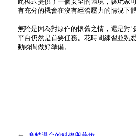
此模式提供了一個安全的環境，讓玩家可
有充分的機會在沒有經濟壓力的情況下
無論是因為對原作的懷舊之情，還是對“
平台仍然是首要任務。花時間練習並熟
動瞬間做好準備。
←
賽特選台的科學與藝術