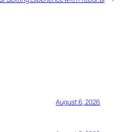
August 6, 2026