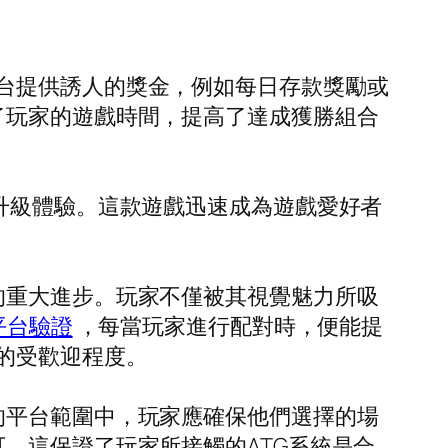
台提供誘人的獎金，例如每日存款獎勵或
了玩家的遊戲時間，提高了達成獲勝組合
升級體驗。這款遊戲迅速成為遊戲愛好者
的重大進步。玩家不僅被其視覺魅力所吸
平台驗證
，每當玩家進行配對時，便能提
的受歡迎程度。
的平台範圍中，玩家應確保他們選擇的場
。這保證了玩家所接觸的ATG系統是合