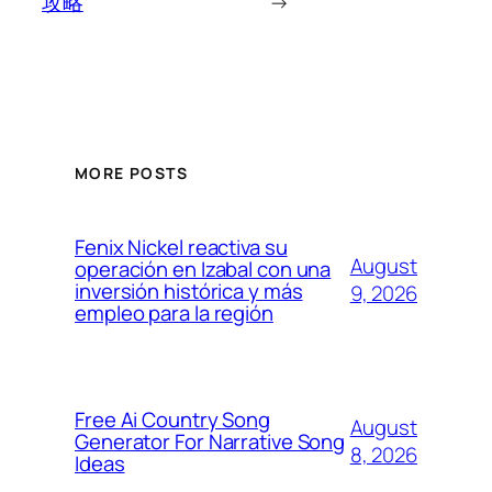
攻略
→
MORE POSTS
Fenix Nickel reactiva su
August
operación en Izabal con una
inversión histórica y más
9, 2026
empleo para la región
Free Ai Country Song
August
Generator For Narrative Song
8, 2026
Ideas