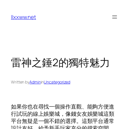
Skip
to
llxxww.net
content
雷神之錘2的獨特魅力
Written by
Admin
in
Uncategorized
如果你也在尋找一個操作直觀、能夠方便進
行試玩的線上娛樂城，像錢女友娛樂城這類
平台無疑是一個不錯的選擇。這類平台通常
設計友好，給予新手玩家充分的摸索空間，