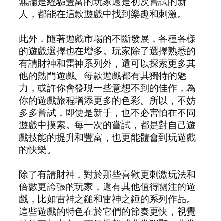
無論是經驗豐富的玩家還是初次嘗試的新
人，都能在這款遊戲中找到樂趣和刺激。
此外，隨著遊戲市場的不斷發展，各種各樣
的遊戲選擇也在增多。玩家除了選擇熟悉的
有請財神和雷神系列外，還可以探索更多其
他的熱門遊戲。每款遊戲都有其獨特的魅
力，或許你會發現一些意想不到的佳作，為
你的遊戲旅程增添更多的色彩。所以，不妨
多多嘗試，即使是新手，也不必害怕在不同
遊戲中摸索。每一次的嘗試，都是對自己遊
戲技能的提升和豐富，也更能體會到玩遊戲
的快樂。
除了有請財神，對於那些喜歡更刺激玩法和
倍數更誇張的玩家，還有其他值得關注的遊
戲，比如雷神之鎚和雷神之錘的系列作品。
這些遊戲的特色在於它們的節奏更快，視覺