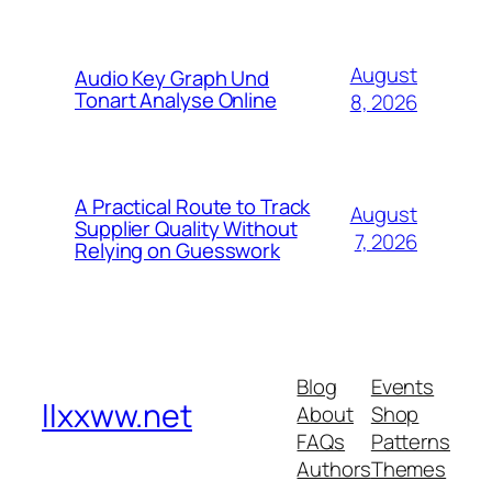
August
Audio Key Graph Und
Tonart Analyse Online
8, 2026
A Practical Route to Track
August
Supplier Quality Without
7, 2026
Relying on Guesswork
Blog
Events
llxxww.net
About
Shop
FAQs
Patterns
Authors
Themes