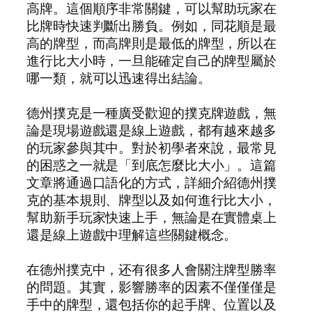
高牌。這個順序非常關鍵，可以幫助玩家在
比牌時快速判斷出勝負。例如，同花順是最
高的牌型，而高牌則是最低的牌型，所以在
進行比大小時，一旦能確定自己的牌型屬於
哪一類，就可以迅速得出結論。
德州撲克是一種廣受歡迎的撲克牌遊戲，無
論是現場遊戲還是線上遊戲，都有越來越多
的玩家參與其中。對於初學者來說，最常見
的困惑之一就是「到底怎麼比大小」。這篇
文章將通過口語化的方式，詳細介紹德州撲
克的基本規則、牌型以及如何進行比大小，
幫助新手玩家快速上手，無論是在實體桌上
還是線上遊戲中理解這些關鍵概念。
在德州撲克中，还有很多人會關注牌型勝率
的問題。其實，影響勝率的因素不僅僅僅是
手中的牌型，還包括你的起手牌、位置以及