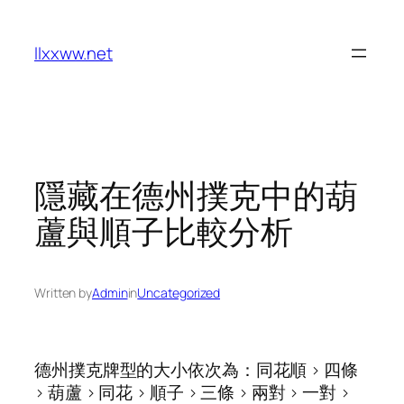
Skip
to
llxxww.net
content
隱藏在德州撲克中的葫
蘆與順子比較分析
Written by
Admin
in
Uncategorized
德州撲克牌型的大小依次為：同花順 > 四條
> 葫蘆 > 同花 > 順子 > 三條 > 兩對 > 一對 >