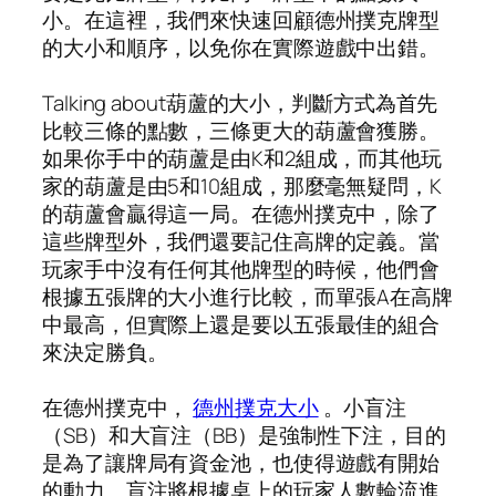
小。在這裡，我們來快速回顧德州撲克牌型
的大小和順序，以免你在實際遊戲中出錯。
Talking about葫蘆的大小，判斷方式為首先
比較三條的點數，三條更大的葫蘆會獲勝。
如果你手中的葫蘆是由K和2組成，而其他玩
家的葫蘆是由5和10組成，那麼毫無疑問，K
的葫蘆會贏得這一局。在德州撲克中，除了
這些牌型外，我們還要記住高牌的定義。當
玩家手中沒有任何其他牌型的時候，他們會
根據五張牌的大小進行比較，而單張A在高牌
中最高，但實際上還是要以五張最佳的組合
來決定勝負。
在德州撲克中，
德州撲克大小
。小盲注
（SB）和大盲注（BB）是強制性下注，目的
是為了讓牌局有資金池，也使得遊戲有開始
的動力。盲注將根據桌上的玩家人數輪流進