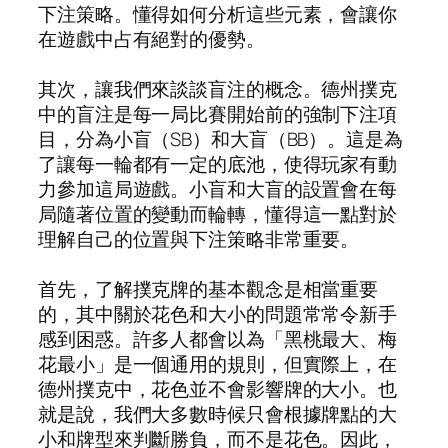
下注策略。懂得如何分析這些元素，會讓你
在遊戲中占有絕對的優勢。
其次，讓我們來談談盲注的概念。德州撲克
中的盲注是每一局比賽開始前的強制下注項
目，分為小盲（SB）和大盲（BB）。這是為
了讓每一輪都有一定的底池，使得玩家有動
力參加這局遊戲。小盲和大盲的設置會在每
局隨著位置的變動而輪轉，懂得這一點對於
理解自己的位置與下注策略非常重要。
首先，了解撲克牌的基本觀念是相當重要
的，其中關於花色和大小的問題常常令新手
感到困惑。許多人都會以為「黑桃最大、梅
花最小」是一個通用的規則，但實際上，在
德州撲克中，花色並不會影響牌的大小。也
就是說，我們大多數時候只會根據牌點的大
小和牌型來判斷勝負，而不是花色。因此，