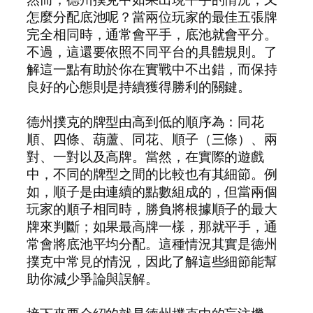
怎麼分配底池呢？當兩位玩家的最佳五張牌
完全相同時，通常會平手，底池就會平分。
不過，這還要依照不同平台的具體規則。了
解這一點有助於你在實戰中不出錯，而保持
良好的心態則是持續獲得勝利的關鍵。
德州撲克的牌型由高到低的順序為：同花
順、四條、葫蘆、同花、順子（三條）、兩
對、一對以及高牌。當然，在實際的遊戲
中，不同的牌型之間的比較也有其細節。例
如，順子是由連續的點數組成的，但當兩個
玩家的順子相同時，勝負將根據順子的最大
牌來判斷；如果最高牌一樣，那就平手，通
常會將底池平均分配。這種情況其實是德州
撲克中常見的情況，因此了解這些細節能幫
助你減少爭論與誤解。