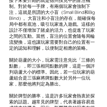
接下來要介紹的就是德州撲克中的盲注機
制。對於每一手牌，有兩個玩家會強制下
注，這就是所謂的大小盲（Small Blind和Big
Blind）。大盲注和小盲注的存在，能確保每
局中都有底池，吸引玩家進入遊戲。這樣的
設計不僅增加了賭桌的活力，也促進了玩家
之間的互動。當然，盲注的位置會隨每局輪
流變換，這也讓玩家需要對自己的位置有一
定的認知和理解，以便制定相應的策略。
關於葫蘆的大小，玩家需注意先比「三條的
點數」，即三張相同點數的牌，這是一個評
判葫蘆大小的標準。因此，若一位玩家的葫
蘆組合是三張麻將牌點數大於另外一位玩
家，那麼他將判定為勝出。
關於牌型的勝率，這是許多玩家會熱衷於探
索的話題。越常見的牌型，代表著越容易造