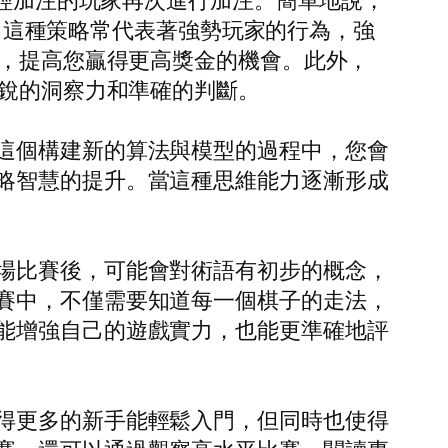
已經加注的玩家再次進行加注。簡單地說，
應。這種策略常代表著強勢玩家的行為，強
池，提高您贏得更高獎金的機會。此外，
敏銳的洞察力和準確的判斷。
這個構建新的算法與模型的過程中，您會
略智慧的提升。當這種思維能力逐漸形成
場比賽後，可能會對術語有初步的概念，
賽中，不僅需要知道每一個棋子的走法，
能增強自己的遊戲實力，也能更準確地評
得更多的新手能輕鬆入門，但同時也使得