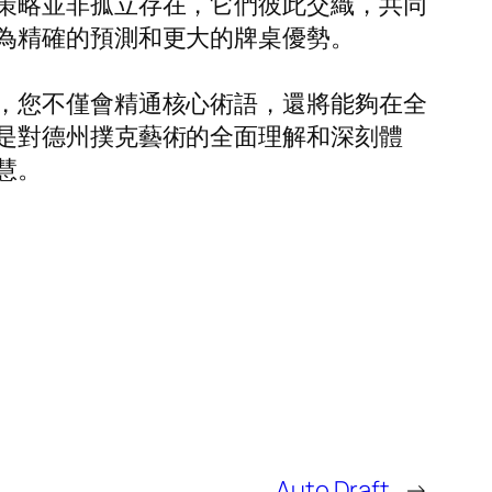
策略並非孤立存在，它們彼此交織，共同
為精確的預測和更大的牌桌優勢。
，您不僅會精通核心術語，還將能夠在全
是對德州撲克藝術的全面理解和深刻體
慧。
Auto Draft
→