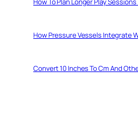
How To Plan Longer Play Sessions 
How Pressure Vessels Integrate Wi
Convert 10 Inches To Cm And Othe