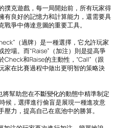
的撲克遊戲，每一局開始前，所有玩家得
擁有良好的記憶力和計算能力，還需要具
克戰爭中傳達意圖的重要工具。
eck”（過牌）是一種選擇，它允許玩家
場。而“Raise”（加注）則是提高爭
k和Raise的主動性，“Call”（跟
玩家在比賽過程中做出更明智的策略決
ise”等，也將幫助您在不斷變化的動態中精準制定
弱的時候，選擇進行偷盲是展現一種進攻意
手壓力，提高自己在底池中的勝算。