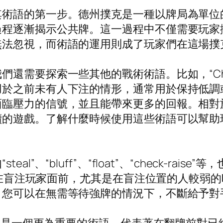
其術語的第一步。德州撲克是一種以牌局為單位
過程逐漸揭示公共牌。這一過程中不僅需要玩家
無法忽視，而術語的運用則成了玩家們在這場撲
們還需要探索一些其他的戰術術語。比如，“Ch
之前未有人下注的情形，通常用於保持低調或控
力的信號，並且能帶來更多的回報。相對於Chec
續的遊戲。了解什麼時候使用這些術語可以幫助
l”、“bluff”、“float”、“check-ra
發生在盲注玩家面前，尤其是在盲注位置的人較
，您可以在無需等待強牌的情況下，不斷給予對