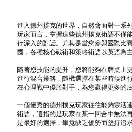
進入德州撲克的世界，自然會面對一系
玩家而言，掌握這些德州撲克術語不僅
行深入的對話。尤其是當您參與國際比
國，各種核心戰術和策略術語以英語為
隨著您技能的提升，您將能夠在牌桌上
進行混合策略，隨機選擇在某些時候進行L
在心理戰中優於對手，為您贏得更多的
一個優秀的德州撲克玩家往往能夠靈活運用不
術語，這指的是玩家在某一回合中無法
是最好的選擇，畢竟缺乏優勢而堅持追