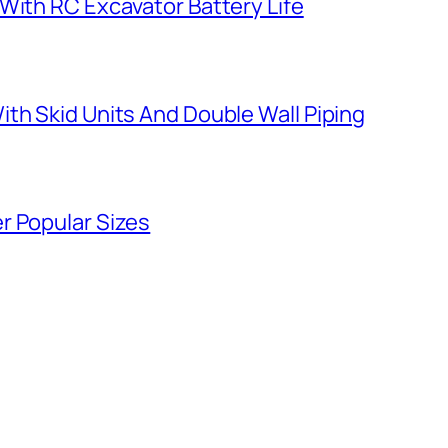
With RC Excavator Battery Life
th Skid Units And Double Wall Piping
r Popular Sizes