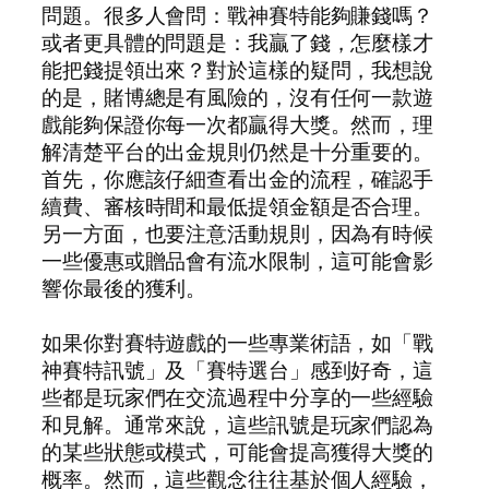
問題。很多人會問：戰神賽特能夠賺錢嗎？
或者更具體的問題是：我贏了錢，怎麼樣才
能把錢提領出來？對於這樣的疑問，我想說
的是，賭博總是有風險的，沒有任何一款遊
戲能夠保證你每一次都贏得大獎。然而，理
解清楚平台的出金規則仍然是十分重要的。
首先，你應該仔細查看出金的流程，確認手
續費、審核時間和最低提領金額是否合理。
另一方面，也要注意活動規則，因為有時候
一些優惠或贈品會有流水限制，這可能會影
響你最後的獲利。
如果你對賽特遊戲的一些專業術語，如「戰
神賽特訊號」及「賽特選台」感到好奇，這
些都是玩家們在交流過程中分享的一些經驗
和見解。通常來說，這些訊號是玩家們認為
的某些狀態或模式，可能會提高獲得大獎的
概率。然而，這些觀念往往基於個人經驗，