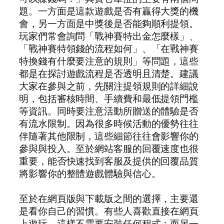
題。一方面是這款遊戲是否有贏得大獎的機
會，另一方面是中獎後是否能夠順利提領。
玩家們常會詢問「戰神賽特出金怎麼樣」、
「戰神賽特領錢的流程如何」、「在戰神賽
特換錢有什麼要注意的規則」等問題，這些
都是在探討遊戲流程是否透明且清楚。建議
大家在參與之前，先關注提領規則的詳細說
明，包括審核時間、手續費和最低提領門檻
等資訊。同時要注意活動所贈送的體驗是否
有流水限制。因為很多時候活動的優勢往往
伴隨著其他限制，這些細節往往會影響你的
參與與投入。至於網站客服的回覆速度也很
重要，能否快速找到客服及提供的回覆品質
將影響你的整體遊戲體驗與信心。
至於在網頁版與下載版之間的選擇，主要還
是看你自己的習慣。有些人喜歡直接在網頁
上遊玩，這樣不需要安裝任何程式；而另一