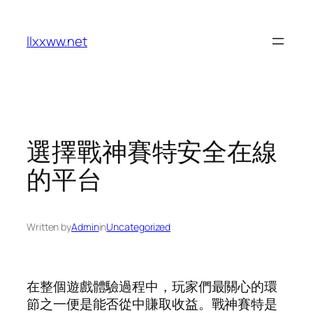
Skip
to
llxxww.net
content
選擇戰神賽特安全在線
的平台
Written by
Admin
in
Uncategorized
在整個遊戲體驗過程中，玩家們最關心的環
節之一便是能否從中賺取收益。戰神賽特是