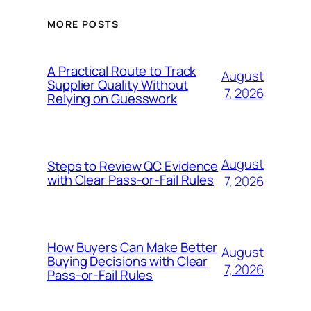
MORE POSTS
A Practical Route to Track
August
Supplier Quality Without
7, 2026
Relying on Guesswork
August
Steps to Review QC Evidence
with Clear Pass-or-Fail Rules
7, 2026
How Buyers Can Make Better
August
Buying Decisions with Clear
7, 2026
Pass-or-Fail Rules