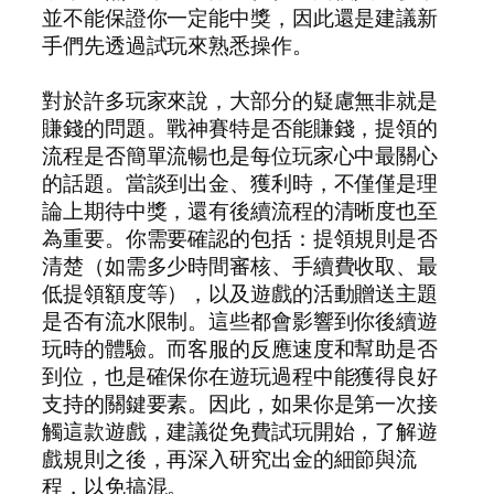
並不能保證你一定能中獎，因此還是建議新
手們先透過試玩來熟悉操作。
對於許多玩家來說，大部分的疑慮無非就是
賺錢的問題。戰神賽特是否能賺錢，提領的
流程是否簡單流暢也是每位玩家心中最關心
的話題。當談到出金、獲利時，不僅僅是理
論上期待中獎，還有後續流程的清晰度也至
為重要。你需要確認的包括：提領規則是否
清楚（如需多少時間審核、手續費收取、最
低提領額度等），以及遊戲的活動贈送主題
是否有流水限制。這些都會影響到你後續遊
玩時的體驗。而客服的反應速度和幫助是否
到位，也是確保你在遊玩過程中能獲得良好
支持的關鍵要素。因此，如果你是第一次接
觸這款遊戲，建議從免費試玩開始，了解遊
戲規則之後，再深入研究出金的細節與流
程，以免搞混。