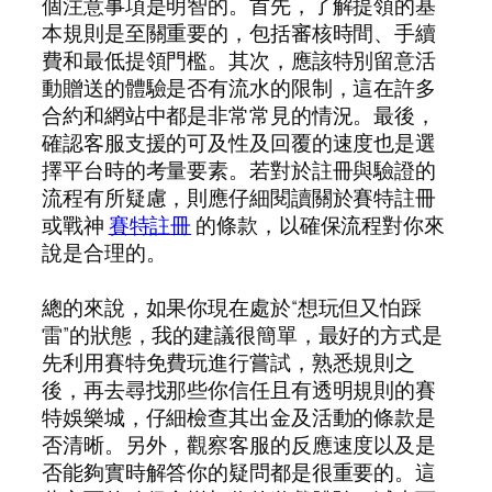
個注意事項是明智的。首先，了解提領的基
本規則是至關重要的，包括審核時間、手續
費和最低提領門檻。其次，應該特別留意活
動贈送的體驗是否有流水的限制，這在許多
合約和網站中都是非常常見的情況。最後，
確認客服支援的可及性及回覆的速度也是選
擇平台時的考量要素。若對於註冊與驗證的
流程有所疑慮，則應仔細閱讀關於賽特註冊
或戰神
賽特註冊
的條款，以確保流程對你來
說是合理的。
總的來說，如果你現在處於“想玩但又怕踩
雷”的狀態，我的建議很簡單，最好的方式是
先利用賽特免費玩進行嘗試，熟悉規則之
後，再去尋找那些你信任且有透明規則的賽
特娛樂城，仔細檢查其出金及活動的條款是
否清晰。另外，觀察客服的反應速度以及是
否能夠實時解答你的疑問都是很重要的。這