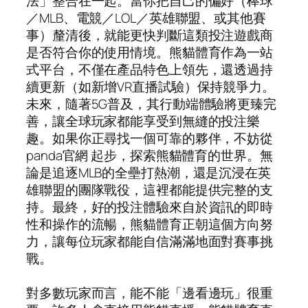
法」整合在一起。當你把自己的偏好（棒球
／MLB、電競／LOL／英雄聯盟、或其他賽
事）釐清後，就能更快判斷這類投注遊戲商
是否符合你的使用情境。熊貓體育作為一站
式平台，不僅在產品特色上領先，還透過持
續更新（如新增VR直播試驗）保持競爭力。
未來，隨著5G普及，其行動端體驗將更臻完
善，讓全球玩家都能享受到無縫的投注樂
趣。如果你正尋找一個可靠的夥伴，不妨從
panda官網 起步，探索熊貓體育的世界。無
論是追逐MLB的全壘打熱潮，還是沉浸在英
雄聯盟的團隊戰役，這裡都能提供完整的支
持。最終，好的投注體驗來自於資訊的即時
性和操作的流暢，熊貓體育正朝這個方向努
力，讓每位玩家都能自信滿滿地面對賽事挑
戰。
對多數玩家而言，能不能「邊看邊玩」很重