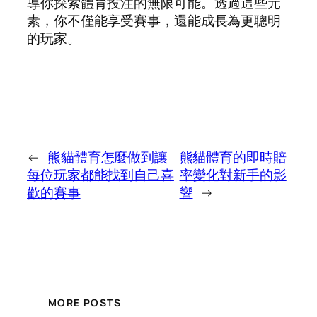
導你探索體育投注的無限可能。透過這些元
素，你不僅能享受賽事，還能成長為更聰明
的玩家。
←
熊貓體育怎麼做到讓
熊貓體育的即時賠
每位玩家都能找到自己喜
率變化對新手的影
歡的賽事
響
→
MORE POSTS