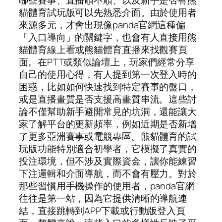
貓體育試玩版可以先熟悉介面。由於使用者
來源多元，才會出現像panda官網這種偏
「入口導向」的關鍵字，也會有人直接用熊
貓體育線上看或熊貓體育直播來找觀賽頁
面。在PTT或類似論壇上，玩家們經常分享
自己的使用心得，有人提到第一次登入時的
困惑，比如如何快速找到特定賽事的盤口，
或是直播畫質是否支援高畫質串流。這些討
論不僅幫助新手避開常見的坑洞，還能讓大
家了解平台的更新頻率，例如近期是否新增
了更多亞洲賽事或電競專區。熊貓體育的試
玩版功能特別適合初學者，它模擬了真實的
投注環境，但不涉及實際資金，讓你能練習
下注邏輯和介面導航，而不會有壓力。對於
那些習慣用手機操作的使用者，panda官網
往往是第一站，因為它提供清晰的導航連
結，直接跳轉到APP下載或行動版登入頁