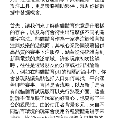
投注工具，更是策略輔助夥伴，幫助你從數
據中發掘機會。
首先，讓我們來了解熊貓體育究竟是什麼樣
的存在，以及為何會衍生出這麼多不同的關
鍵字寫法。熊貓體育作為一家專注於體育投
注與娛樂的遊戲商，其核心業務圍繞著提供
高品質的賽事下注服務，涵蓋從傳統體育到
新興電競的廣泛領域。許多玩家初次接觸
時，往往是透過朋友的分享或社群討論進
入，例如在熊貓體育ptt的相關討論串中，你
會發現熱議焦點包括入口如何尋找、平台涵
蓋哪些賽事、直播是否流暢，以及新手是否
有熊貓體育試玩版可以先行熟悉介面。這些
討論不僅反映了玩家的好奇心，也突顯了平
台的親民性。由於使用者背景多元，來自不
同語言環境的玩家會使用各種變體關鍵字來
搜尋，比如panda官網這種強調入口導向的