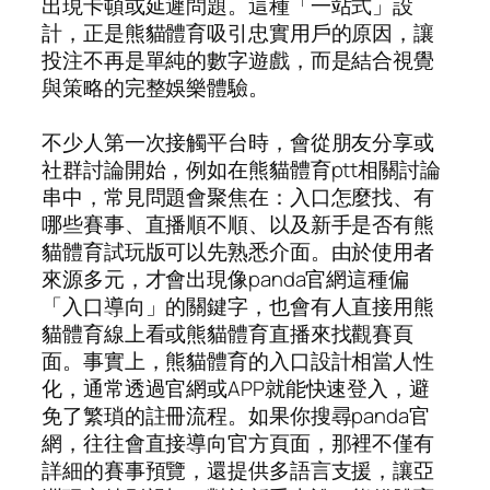
出現卡頓或延遲問題。這種「一站式」設
計，正是熊貓體育吸引忠實用戶的原因，讓
投注不再是單純的數字遊戲，而是結合視覺
與策略的完整娛樂體驗。
不少人第一次接觸平台時，會從朋友分享或
社群討論開始，例如在熊貓體育ptt相關討論
串中，常見問題會聚焦在：入口怎麼找、有
哪些賽事、直播順不順、以及新手是否有熊
貓體育試玩版可以先熟悉介面。由於使用者
來源多元，才會出現像panda官網這種偏
「入口導向」的關鍵字，也會有人直接用熊
貓體育線上看或熊貓體育直播來找觀賽頁
面。事實上，熊貓體育的入口設計相當人性
化，通常透過官網或APP就能快速登入，避
免了繁瑣的註冊流程。如果你搜尋panda官
網，往往會直接導向官方頁面，那裡不僅有
詳細的賽事預覽，還提供多語言支援，讓亞