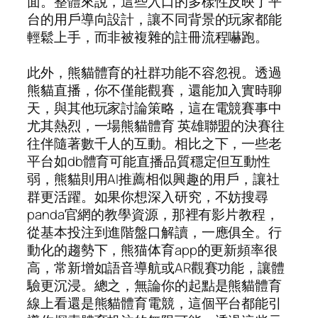
面。整體來說，這些入口的多樣性反映了平
台的用戶導向設計，讓不同背景的玩家都能
輕鬆上手，而非被複雜的註冊流程嚇跑。
此外，熊貓體育的社群功能不容忽視。透過
熊貓直播，你不僅能觀賽，還能加入實時聊
天，與其他玩家討論策略，這在電競賽事中
尤其熱烈，一場熊貓體育 英雄聯盟的決賽往
往伴隨著數千人的互動。相比之下，一些老
平台如db體育可能直播品質穩定但互動性
弱，熊貓則用AI推薦相似興趣的用戶，讓社
群更活躍。如果你想深入研究，不妨搜尋
panda官網的教學資源，那裡有影片教程，
從基本投注到進階盤口解讀，一應俱全。行
動化的趨勢下，熊猫体育app的更新頻率很
高，常新增如語音導航或AR觀賽功能，讓體
驗更沉浸。總之，無論你的起點是熊貓體育
線上看還是熊貓體育電競，這個平台都能引