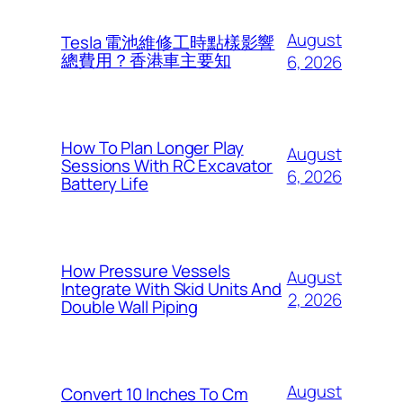
August
Tesla 電池維修工時點樣影響
總費用？香港車主要知
6, 2026
How To Plan Longer Play
August
Sessions With RC Excavator
6, 2026
Battery Life
How Pressure Vessels
August
Integrate With Skid Units And
2, 2026
Double Wall Piping
August
Convert 10 Inches To Cm