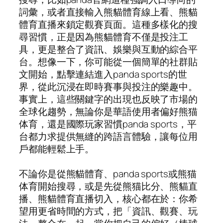
詞彙，或者直接輸入熊貓體育線上看、熊貓
體育直播來鎖定觀賽頁面。這種多樣化的搜
尋習慣，正是因為熊貓體育不僅是投注工
具，更是整合了資訊、娛樂與互動的綜合平
台。想像一下，你可能從一個簡單的社群貼
文開始，點擊連結進入panda sports的世
界，從此沉浸在即時賽事與投注的樂趣中。
事實上，這些關鍵字的出現也反映了市場的
全球化趨勢，無論你是華語使用者偏好熊猫
体育，還是國際玩家習慣panda sports，平
台都力求提供無縫的跨語言體驗，讓每位用
戶都能輕鬆上手。
不論你是從熊貓體育、panda sports或熊猫
体育開始搜尋，或是先從熊猫比分、熊貓直
播、熊貓體育直播切入，核心都在於：你希
望用更省時間的方式，把「資訊、觀賽、玩