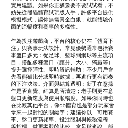
實用建議。如果你正猶豫要不要試試看，不
妨先從熊貓體育試玩版入手，許多平台提供
模擬模式，讓你無需真金白銀，就能體驗介
面的流暢度和賽事的多樣性。
作為投注遊戲商，平台的核心仍在「體育下
注」與賽事玩法設計。常見優勢通常包括賽
事盤口多元：從足球、籃球到網球等主流項
目，搭配多種盤口（讓分、大小、獨贏等）
提升選擇彈性。即時資訊輔助：不少用戶會
先看熊猫比分或即時數據，再進行更有節奏
的下注決策。介面與結算透明：新手在意操
作是否直覺、結算是否清楚；老手則更在意
盤口更新速度與使用順暢度。如果你同時也
在比較其他平台，像db體育也是部分玩家會
拿來一起對照的關鍵字；建議你以「可用賽
事、盤口更新頻率、投注限制與帳務流程」
等指標，做更客觀的比較。拿足球來說，熊