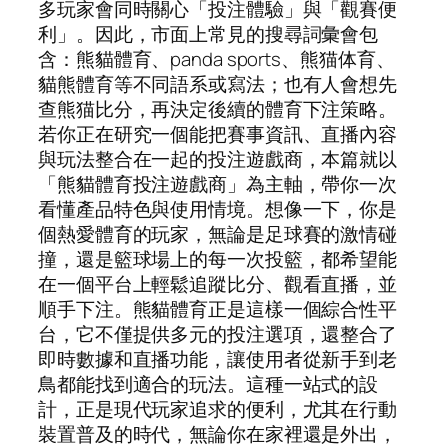
多玩家會同時關心「投注體驗」與「觀賽便
利」。因此，市面上常見的搜尋詞彙會包
含：熊貓體育、panda sports、熊猫体育、
貓熊體育等不同語系或寫法；也有人會想先
查熊猫比分，再決定後續的體育下注策略。
若你正在研究一個能把賽事資訊、直播內容
與玩法整合在一起的投注遊戲商，本篇就以
「熊貓體育投注遊戲商」為主軸，帶你一次
看懂產品特色與使用情境。想像一下，你是
個熱愛體育的玩家，無論是足球賽的激情碰
撞，還是籃球場上的每一次投籃，都希望能
在一個平台上輕鬆追蹤比分、觀看直播，並
順手下注。熊貓體育正是這樣一個綜合性平
台，它不僅提供多元的投注選項，還整合了
即時數據和直播功能，讓使用者從新手到老
鳥都能找到適合的玩法。這種一站式的設
計，正是現代玩家追求的便利，尤其在行動
裝置普及的時代，無論你在家裡還是外出，