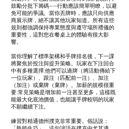
鼓勵分批下籌碼——行動應該簡單明瞭，以避
免可能的爭議。當你丟牌時，應該只向供應
商展示牌，絕不讓其他玩家知道。所有這些
規則都強調保持專業態度與遵守場所禮儀的
重要性，這對您在餐桌上的體驗有很大影
響。
當你理解了標準架構和手牌排名後，下一課
將聚焦於投注與提升策略。玩家在下注回合
中有多種選擇;他們可以過牌（將活動傳給下
一位玩家）、跟注（匹配前一注）、加注
（加注）或棄牌（棄牌）。加薪的規模很重
要;常見策略是增加前一注甚至更多，這樣既
能最大化底池價值，也能讓手牌較弱的玩家
不願繼續下注。
練習對精通德州撲克非常重要。俗話說：
「熟能生巧」，這句諺語在撲克中尤其適