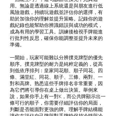
用。無論是透過線上系統還是與朋友進行低
風險遊戲，持續玩遊戲並評估你的選擇，有
助於加強你的理解並提升策略。記錄你的遊
戲紀錄也能幫助你辨識錯誤與成功的模式，
成為有用的學習工具。訓練後檢視手牌能進
行批判性反思，確保你能調整並提升未來的
準備。
一開始，玩家可能難以分辨撲克牌型的優先
順序。撲克牌型的耐力是純粹定義的，從高
到低依序排列：皇家同花順、順子同花、四
條、滿堂紅、同花、順子、三條、兩對、一
對和高牌。熟悉這些手牌排名非常重要，因
為它們將引導你在桌上做出決策。舉例來
說，如果你手上有一對K，而公共牌顯示出一
條可行的順子，你需要仔細評估你的局面，
判斷是否能面對更強的牌。理解手牌結構能
讓你在評估自己牌與對手牌時保持冷靜與冷