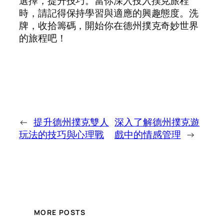
選擇，提升技巧。當你深入投入撲克旅程
時，請記得保持學習與適應的興趣態度。洗
牌，收拾籌碼，開始你在德州撲克奇妙世界
的旅程吧！
←
提升德州撲克雙人
深入了解德州撲克遊
玩法的技巧與心理戰
戲中的情感管理
→
MORE POSTS