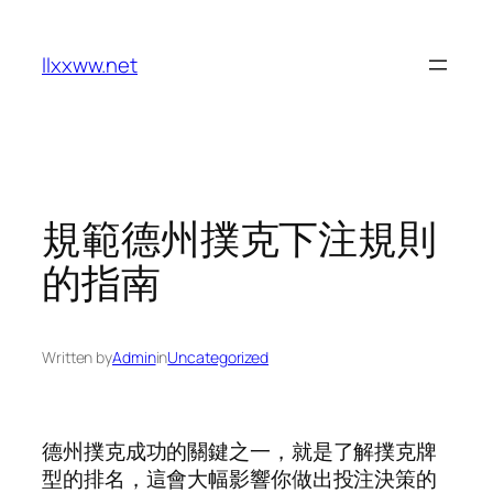
Skip
to
llxxww.net
content
規範德州撲克下注規則
的指南
Written by
Admin
in
Uncategorized
德州撲克成功的關鍵之一，就是了解撲克牌
型的排名，這會大幅影響你做出投注決策的