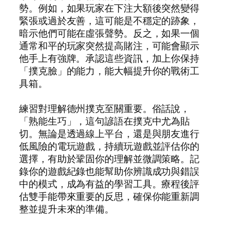
勢。例如，如果玩家在下注大額後突然變得
緊張或過於友善，這可能是不穩定的跡象，
暗示他們可能在虛張聲勢。反之，如果一個
通常和平的玩家突然提高賭注，可能會顯示
他手上有強牌。承認這些資訊，加上你保持
「撲克臉」的能力，能大幅提升你的戰術工
具箱。
練習對理解德州撲克至關重要。俗話說，
「熟能生巧」，這句諺語在撲克中尤為貼
切。無論是透過線上平台，還是與朋友進行
低風險的電玩遊戲，持續玩遊戲並評估你的
選擇，有助於鞏固你的理解並微調策略。記
錄你的遊戲紀錄也能幫助你辨識成功與錯誤
中的模式，成為有益的學習工具。療程後評
估雙手能帶來重要的反思，確保你能重新調
整並提升未來的準備。