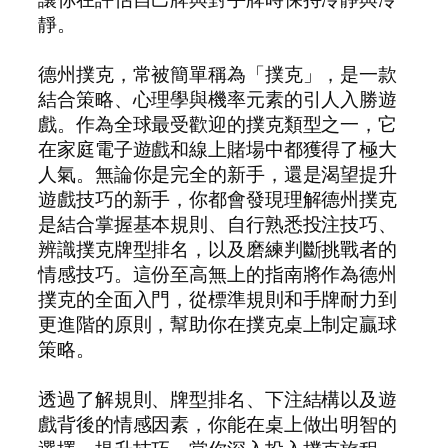
靜。
德州撲克，常被簡單稱為「撲克」，是一款
結合策略、心理學與機率元素的引人入勝遊
戲。作為全球最受歡迎的撲克類型之一，它
在家庭電子遊戲和線上賭場中都獲得了極大
人氣。無論你是完全的新手，還是渴望提升
遊戲技巧的新手，你都會發現理解德州撲克
是結合掌握基本規則、自行熟悉投注技巧、
辨識撲克牌型排名，以及磨練判斷挑戰者的
情感技巧。這份至高無上的指南將作為德州
撲克的全面入門，從標準規則和手牌耐力到
更進階的原則，幫助你在撲克桌上制定贏球
策略。
透過了解規則、牌型排名、下注結構以及遊
戲背後的情感因素，你能在桌上做出明智的