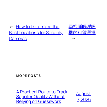
←
How to Determine the
尋找睡眠呼吸
Best Locations for Security
機的租賃選擇
Cameras
→
MORE POSTS
A Practical Route to Track
August
Supplier Quality Without
7, 2026
Relying on Guesswork