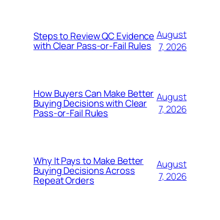
August
Steps to Review QC Evidence
with Clear Pass-or-Fail Rules
7, 2026
How Buyers Can Make Better
August
Buying Decisions with Clear
7, 2026
Pass-or-Fail Rules
Why It Pays to Make Better
August
Buying Decisions Across
7, 2026
Repeat Orders