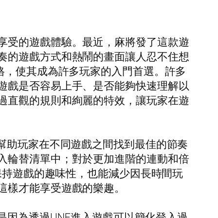
享受的遊戲體驗。最近，麻將發了這款遊
奏的遊戲方式和熱鬧的畫面讓人忍不住想
格，使其成為許多玩家的入門首選。許多
遊戲是否容易上手、是否能夠快速理解以
過直觀的規則和絢麗的特效，讓玩家在遊
幫助玩家在不同遊戲之間找到最佳的節奏
入輪替清單中；對於更加進階的連動和倍
保持遊戲的趣味性，也能減少因長時間玩
這樣才能享受遊戲的樂趣。
因為透過LINE進入遊戲可以簡化登入過