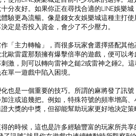
十分友好。如果你正在尋找合適的LINE娛樂
體驗更為流暢。像是錢女友娛樂城這種主打使用
再決定是否投入資金，會少了不少壓力。
當作「主力轉輪」，而很多玩家會選擇搭配其他
歡北歐雷霆那類擁有爆擊倍率的遊戲，便可以考
刺激，則可以轉向雷神之鎚2或雷神之錘2。
免在單一遊戲中陷入困境。
變化也是一個重要的技巧。所謂的麻將發了訊號
步加注或追幾把。例如，特殊符號的頻率增高、
保證大獎的中獎，但卻能幫助玩家更好地決定策
值得的時候，這也是許多經驗豐富的玩家所共享