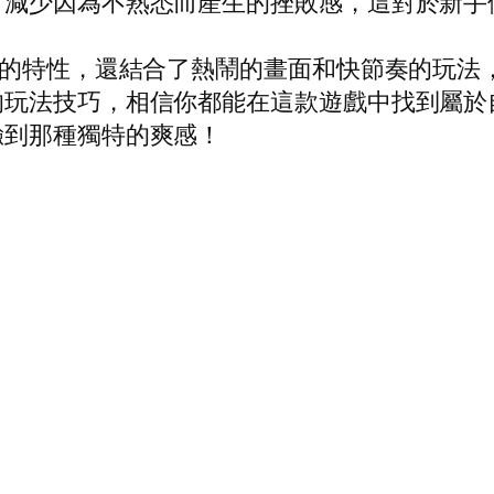
，減少因為不熟悉而產生的挫敗感，這對於新手
手的特性，還結合了熱鬧的畫面和快節奏的玩法
的玩法技巧，相信你都能在這款遊戲中找到屬於
驗到那種獨特的爽感！