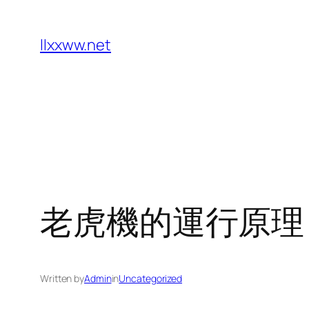
Skip
to
llxxww.net
content
老虎機的運行原理
Written by
Admin
in
Uncategorized