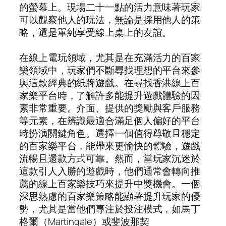
的螢幕上。現場二十一點的活力意味著玩家
可以觀察他人的玩法，無論是採用他人的策
略，還是單純享受線上桌上的友誼。
在線上電玩領域，尤其是在充滿活力的百家
樂領域中，玩家們不斷尋找理想的平台來參
與這款經典的紙牌遊戲。在尋找香港線上百
家樂平台時，了解許多能提升遊戲體驗的因
素非常重要。介面、提供的獎勵與客戶服務
等元素，在辨識最適合滿足個人偏好的平台
時扮演關鍵角色。選擇一個值得尊敬且穩定
的百家樂平台，能帶來更愉快的體驗，遊戲
流暢且還款方式可靠。然而，當玩家沉迷於
這款引人入勝的遊戲時，他們通常會轉向推
薦的線上百家樂技巧來提升中獎機會。一個
深思熟慮的百家樂策略能顯著提升玩家的優
勢，尤其是當他們專注於投注模式，如馬丁
格爾（Martingale）或斐波那契