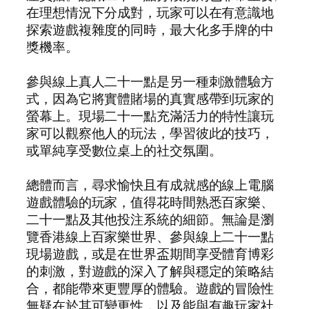
在理想情況下分成對，玩家可以在有意識地
探索遊戲複雜度的同時，最大化多手牌的中
獎機率。
參與線上真人二十一點是另一種刺激體驗方
式，因為它將實體賭場的真實感帶到玩家的
螢幕上。現場二十一點充滿活力的特性讓玩
家可以觀察他人的玩法，學習彼此的技巧，
或單純享受數位桌上的社交氛圍。
總體而言，尋求愉快且有成就感的線上電腦
遊戲體驗的玩家，值得花時間熟悉百家樂、
二十一點及其他投注系統的細節。無論是瀏
覽香港線上百家樂世界、參與線上二十一點
現場遊戲，或是在世界盃期間享受體育博彩
的刺激，對遊戲的深入了解與穩定的策略結
合，都能帶來更豐厚的體驗。遊戲的冒險性
無疑在於其可變更性，以及能與有趣玩家社