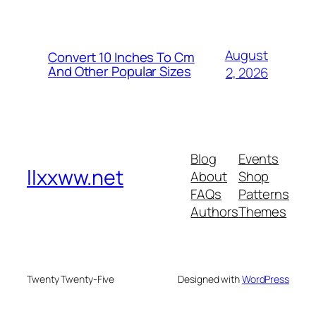
August
Convert 10 Inches To Cm
And Other Popular Sizes
2, 2026
Blog
Events
llxxww.net
About
Shop
FAQs
Patterns
Authors
Themes
Twenty Twenty-Five
Designed with
WordPress