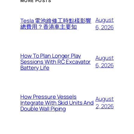
MORE POSTS
August
Tesla 電池維修工時點樣影響
總費用？香港車主要知
6, 2026
How To Plan Longer Play
August
Sessions With RC Excavator
6, 2026
Battery Life
How Pressure Vessels
August
Integrate With Skid Units And
2, 2026
Double Wall Piping