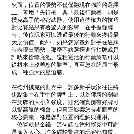
然而，位置的優勢不僅僅體現在強牌的選擇
上。善用「先行權」與「最後行動權」則是
撲克高手的秘密武器。使用這些權力的技巧
對比賽結果有著驚人的影響。在手握強牌
時，後位玩家可以透過最後的行動來獲得最
大之價值。此外，如果您察覺到對手在過牌
時表現出弱勢，那麼不妨選擇進行拍牌或是
詐唬來搶奪底池。這種靈活的行動策略可以
從根本上改善您的勝率，直至您在牌局中形
成一種強大的壓迫感。
在德州撲克的世界中，許多新手玩家往往將
焦點集中在手中的牌型上，以為獲勝的關鍵
在於牌的大小與強度。雖然確實擁有好牌可
以提高贏的機會，但真正影響您長期勝率的
核心要素，卻是您對位置的理解與運用。
「位置就是金錢」這句話在德州撲克中可謂
是深入人心。許多經驗豐富的玩家都知道，