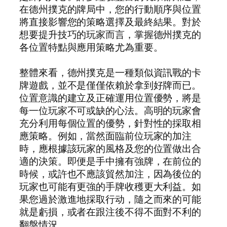
在德州撲克的牌局中，您的行動順序與位置
將直接影響您的策略選擇及最終結果。對於
想要提升技巧的玩家而言，掌握德州撲克的
各位置特點與應用策略尤為重要。
整體來看，德州撲克是一種類似資訊戰的卡
牌遊戲，並不是僅僅依賴於拿到好牌而已。
位置意識的建立及正確運用位置優勢，將是
每一位玩家不可或缺的心法。高明的玩家會
充分利用每個位置的優勢，針對性的採取相
應策略。例如，當然面臨前位玩家的加注
時，應根據該玩家的風格及您的位置做出合
適的決策。即便是手中擁有強牌，在前位的
時候，或許也不應該貿然加注，因為後位的
玩家也可能有更強的手牌收穫更大利益。如
果您過於激進地採取行动，隨之而來的可能
就是虧損，或者在跟注後不得不面對不利的
翻盤情況。