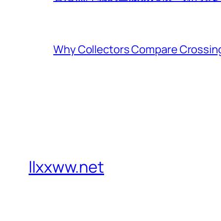
Why Collectors Compare Crossin
llxxww.net