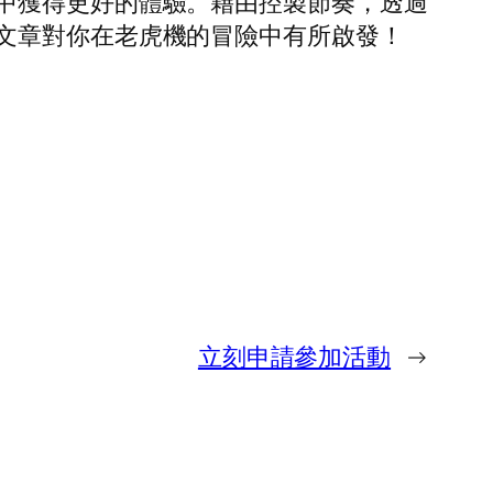
中獲得更好的體驗。藉由控製節奏，透過
文章對你在老虎機的冒險中有所啟發！
立刻申請參加活動
→