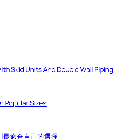
th Skid Units And Double Wall Piping
r Popular Sizes
到最適合自己的選擇