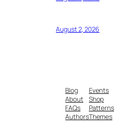
August 2, 2026
Blog
Events
About
Shop
FAQs
Patterns
Authors
Themes