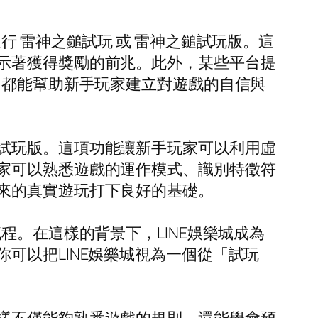
 雷神之鎚試玩 或 雷神之鎚試玩版。這
示著獲得獎勵的前兆。此外，某些平台提
，都能幫助新手玩家建立對遊戲的自信與
試玩版。這項功能讓新手玩家可以利用虛
家可以熟悉遊戲的運作模式、識別特徵符
來的真實遊玩打下良好的基礎。
程。在這樣的背景下，LINE娛樂城成為
可以把LINE娛樂城視為一個從「試玩」