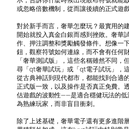
示，告訴你什麼時候出現散布符號就能
或忽略倍數機制，從而讓後續的正式遊
對於新手而言，奢華怎麼玩？最實用的
開始就投入真金白銀而感到挫敗。奢華
作、押注調整和獎勵觸發條件。想像一
鈕，觀察符號如何連線，而不會有任何
「奢華測試版」，這些名稱雖然不同，
尋「qt奢華試玩」或「qt電子試玩」
從古典神話到現代都市，都能找到合適的
正式版一致，以及操作是否真正免費。
估遊戲的波動性——是適合穩健玩法的
為熟練玩家，而非盲目衝刺。
除了上述基礎，奢華電子還有更多進階