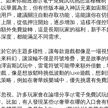
常見。如果你能透過qt電子免費試玩熟悉這種機
格以華麗為主，但有些版本融入神話元素如宙斯
機用戶，建議關注自動存取功能，這能讓你在切
日上限，從低押注開始，逐步增加，這樣不僅控
如額外免費旋轉，這是長期玩家的福利，新手不
略深度，都能滿足不同需求。
於它的主題多樣性，讓每款遊戲都像是一場視覺
未來科幻，讓滾輪不僅是符號堆疊，更是故事的
的澤宙斯試玩中，雷電符號可能帶來額外倍數，
，像是想放鬆時挑低波動的luxe遊戲，想刺激時
策略，例如在奢華娛樂城中，優先挑選有免費
忽視。許多玩家會在論壇分享qt電子免費試玩的
。比如，有人發現某些qt奢華在哪的入口會