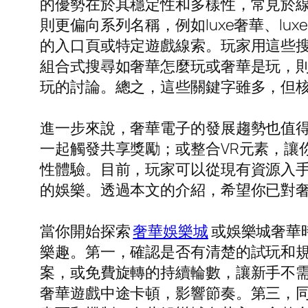
的優勢在於其穩定性和多樣性，常見於線上
則更偏向系列名稱，例如luxe奢華、luxe
的入口頁或特定遊戲線索。玩家用這些
組合式搜尋如奢華怎麼玩或奢華是玩，
玩的討論。總之，這些關鍵字雖多，但
進一步來說，奢華電子的發展趨勢也值得
一起觸發共享獎勵；或整合VR元素，讓
性體驗。目前，玩家可以從現有資源入手
的娛樂。透過本文的介紹，希望你已對
當你開始探索
奢華娛樂城
或娛樂城奢華
樂趣。第一，確認是否有清楚的試玩和
案，或免費旋轉的持續輪數，讓新手不需
奢華遊戲中途卡頓，影響節奏。第三，同