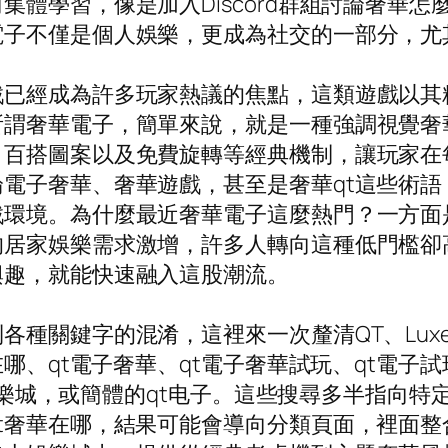
體學習，像是加入Discord群組討論奢華怎麼
電子不僅是個人娛樂，更成為社交的一部分，尤
戲已經成為許多玩家熱議的焦點，這類遊戲以其
所謂奢華電子，簡單來說，就是一種強調視覺奢
、百搭圖案以及免費旋轉等經典機制，讓玩家在
電子奢華、奢華遊戲，甚至是奢華qt這些術
戲環境。為什麼最近奢華電子這麼熱門？一方面
的居家娛樂需求激增，許多人轉向這種低門檻卻
興趣，就能快速融入這股潮流。
種關鍵字的混淆，這裡來一次釐清QT、Luxe和
在哪、qt電子奢華、qt電子奢華試玩、qt電子
奢華娛樂城，或簡體的qt电子。這些搜尋多半指向
t奢華在哪，結果可能會導向分類頁面，裡面整