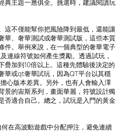
經典主題一應俱全。挑選時，建議閱讀玩
。這不僅能幫你把風險降到最低，還能讓
奢華、奢華測試或奢華測試版，這些本質
條件。舉例來說，在一個典型的奢華電子
以及連線符號如何產生獎勵。透過試玩，
下疊加到10倍以上。這種先體驗後決定的
華或qt奢華試玩，因為QT平台以其穩
不擔心版本差異。另外，也有人會輸入澤
為背景的宙斯系列，畫面華麗，符號設計獨
是否適合自己。總之，試玩是入門的黃金
如如何在高波動遊戲中分配押注，避免連續