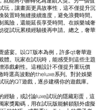
制，就能將小勝轉化為連鎖大獎。另一個值
試玩，讓畫面更具故事性，這不僅提升沉
換裝置時無縫接續進度，避免浪費時間。
制風險，還能延長享受時間。在娛樂城奢
妨從試玩累積經驗後再申請。總之，奢華
盛宴。以QT版本為例，許多qt奢華遊
載體。玩家在試玩時，能感受到這些主題
增添戲劇性。這種設計不僅提升重玩價
選高波動的theluxe系列。對於娛樂
試玩的QT遊戲，逐步建構你的遊戲庫。
經驗，或討論luxe試玩的隱藏彩蛋，這
有獨家獎勵碼，用在試玩版能解鎖額外虛擬