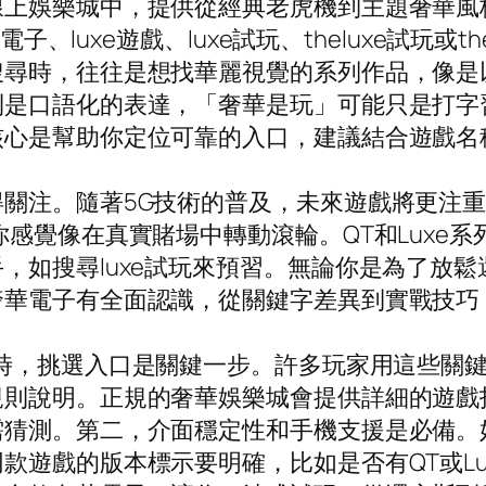
娛樂城中，提供從經典老虎機到主題奢華風格的選
電子、luxe遊戲、luxe試玩、theluxe試玩
搜尋時，往往是想找華麗視覺的系列作品，像是
則是口語化的表達，「奢華是玩」可能只是打字
核心是幫助你定位可靠的入口，建議結合遊戲名
關注。隨著5G技術的普及，未來遊戲將更注
你感覺像在真實賭場中轉動滾輪。QT和Luxe
，如搜尋luxe試玩來預習。無論你是為了放
奢華電子有全面認識，從關鍵字差異到實戰技巧
時，挑選入口是關鍵一步。許多玩家用這些關
規則說明。正規的奢華娛樂城會提供詳細的遊戲
猜測。第二，介面穩定性和手機支援是必備。
款遊戲的版本標示要明確，比如是否有QT或L