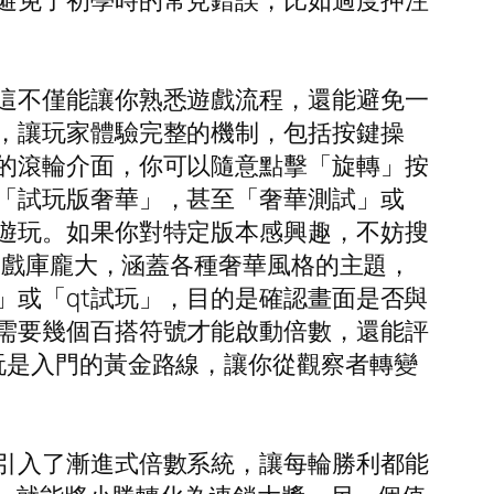
避免了初學時的常見錯誤，比如過度押注
這不僅能讓你熟悉遊戲流程，還能避免一
，讓玩家體驗完整的機制，包括按鍵操
的滾輪介面，你可以隨意點擊「旋轉」按
「試玩版奢華」，甚至「奢華測試」或
遊玩。如果你對特定版本感興趣，不妨搜
遊戲庫龐大，涵蓋各種奢華風格的主題，
」或「qt試玩」，目的是確認畫面是否與
需要幾個百搭符號才能啟動倍數，還能評
玩是入門的黃金路線，讓你從觀察者轉變
引入了漸進式倍數系統，讓每輪勝利都能