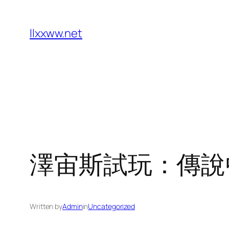
Skip
to
llxxww.net
content
澤宙斯試玩：傳說
Written by
Admin
in
Uncategorized