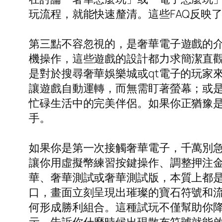
玩流程，就能快速釐清。這些FAQ反映
第三點不容忽視的，是奢華電子遊戲的
機操作，這些遊戲的設計都力求簡潔直
是對於搜尋奢華娛樂城或qt電子的玩家
讓遊戲自動運轉，而無需盯著螢幕；或
忙碌生活中的完美伴侶。如果你正猶豫
手。
如果你是第一次接觸奢華電子，千萬別
讓你用虛擬幣練習按鍵操作、調整押注
華、奢華測試或奢華測試版，本質上都
口，畫面立刻呈現出璀璨的寶石符號和流
何形成勝利組合。這種試玩不僅幫助你