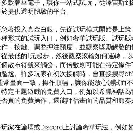
合多款奢華電子，讓你一站式試玩，從澤宙斯到
注於提供透明體驗的平台。
要急著投入真金白銀，先從試玩模式開始是上策
各種形式的試玩入口，例如奢華試玩版、試玩版
操作，按鍵、調整押注額度，並觀察獎勵觸發的
從最低的1元起步，然後觀察滾輪如何運轉，
個散布符號來觸發，而倍數則可能在特定條件
尷尬。許多玩家在初次接觸時，會直接搜尋qt奢
通常畫面一致，操作順暢，讓你能放心測試而
向特定主題遊戲的免費入口，例如以希臘神話
是否真的免費操作，還能評估畫面的品質和節奏
玩家在論壇或Discord上討論奢華玩法，例