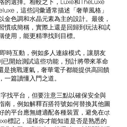
擇。相較之下，Luxe和TheLuxe
或theluxe，這些詞彙通常描述「奢華風格」
以金色調和水晶元素為主的設計。最後，
習慣或簡稱，實際上還是回歸到玩法和試
稱使用，能更精準找到目標。
重即時互動，例如多人連線模式，讓朋友
系列已開始測試這些功能，預計將帶來革命
鬆還是挑戰運氣，奢華電子都能提供高回饋
，一篇讀懂入門之道。
鍵字找平台，但要注意三點以確保安全與
指南，例如解釋百搭符號如何替換其他圖
好的平台應無縫適配各種裝置，避免在qt
uxe標記，這樣你才能知道是否是熟悉的