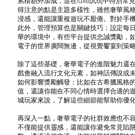
累積額外加成，這在luxe試玩中特別
得注意的點是主題多樣性，雖然奢華風
浸感，還能讓重複遊玩不厭倦。對於手
此外，管理預算也是關鍵技巧：設定每
華的環境中，有些平台提供忠誠獎勵，
電子的世界廣闊無邊，從視覺饗宴到策
除了這些基礎，奢華電子的進階魅力還在
戲會融入流行文化元素，如神話傳說或
如何影響獎勵觸發：比如在古希臘風格
值，還讓你能在不同心情時選擇合適的遊戲
城玩家來說，了解這些細節能幫助你優化
再深入一點，奢華電子的社群效應也不容
不僅能提供靈感，還能讓你避免常見陷阱