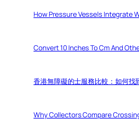
How Pressure Vessels Integrate Wi
Convert 10 Inches To Cm And Othe
香港無障礙的士服務比較：如何找
Why Collectors Compare Crossin