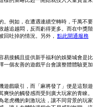
這樣的策略比起一開始就投入大量資金來
的。例如，在遭遇連續空轉時，千萬不要
致越追越悶，反而虧得更多。而在中獎階
被回吐掉的情況。另外，
點此開通服務
容易接觸且提供新手福利的娛樂城會是比
擇一個友善的遊戲平台會讓整體體驗更加
機遊戲吸引，而「麻將發了」便是這類遊
其爽快的觸發感而受到廣大玩家的青睞。
為老虎機的刺激玩法，讓不同背景的玩家