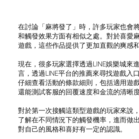
在討論「麻將發了」時，許多玩家也會將
和觸發效果方面有相似之處。對於喜愛
遊戲，這些作品提供了更加直觀的爽感
現在，很多玩家選擇透過LINE娛樂城
言，透過LINE平台的推薦來尋找遊戲入
仔細查看活動的條款細則，包括適用遊
還能測試客服的回覆速度和金流的清晰
對於第一次接觸這類型遊戲的玩家來說
了解在不同情況下的觸發機率，進而做
對自己的風格和喜好有一定的認識。