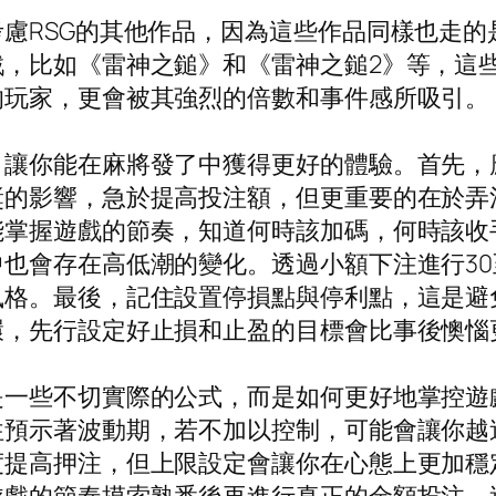
慮RSG的其他作品，因為這些作品同樣也走的
戲，比如《雷神之鎚》和《雷神之鎚2》等，這
的玩家，更會被其強烈的倍數和事件感所吸引。
，讓你能在麻將發了中獲得更好的體驗。首先，
獎的影響，急於提高投注額，但更重要的在於弄
能掌握遊戲的節奏，知道何時該加碼，何時該收
也會存在高低潮的變化。透過小額下注進行30
風格。最後，記住設置停損點與停利點，這是避
環，先行設定好止損和止盈的目標會比事後懊惱
是一些不切實際的公式，而是如何更好地掌控遊
往預示著波動期，若不加以控制，可能會讓你越
度提高押注，但上限設定會讓你在心態上更加穩