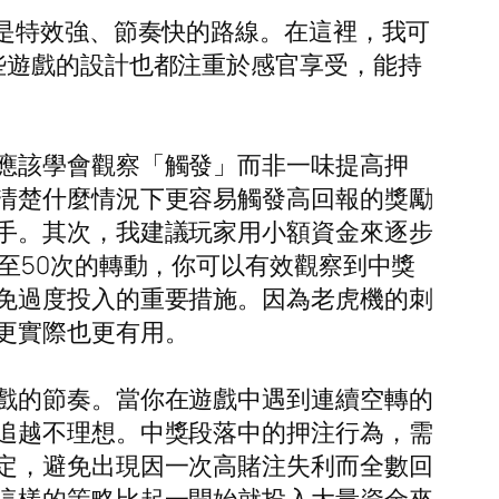
是特效強、節奏快的路線。在這裡，我可
些遊戲的設計也都注重於感官享受，能持
應該學會觀察「觸發」而非一味提高押
清楚什麼情況下更容易觸發高回報的獎勵
手。其次，我建議玩家用小額資金來逐步
至50次的轉動，你可以有效觀察到中獎
免過度投入的重要措施。因為老虎機的刺
更實際也更有用。
戲的節奏。當你在遊戲中遇到連續空轉的
追越不理想。中獎段落中的押注行為，需
定，避免出現因一次高賭注失利而全數回