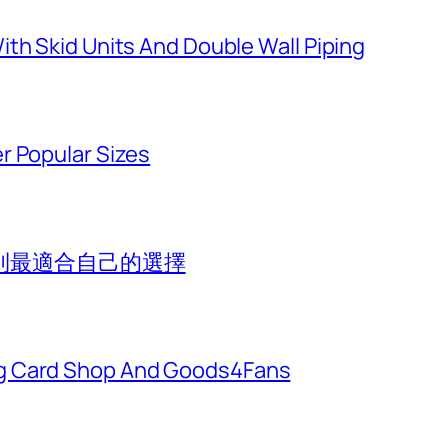
th Skid Units And Double Wall Piping
r Popular Sizes
到最適合自己的選擇
g Card Shop And Goods4Fans