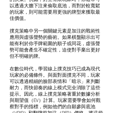
以透過大膽下注來偷取底池，而對於較寬鬆
的玩家，則可能需要用更強的牌型來獲取最
佳價值。
撲克策略中另一個關鍵元素是加注的戰術性
應用與虛張聲勢的藝術。如果棋盤顯示出可
能有利於你手牌範圍的順子或同花，虛張聲
勢可能會產生不確定性，迫使對手棄出更好
但不明確的牌。
在數位時代，學習線上撲克技巧已成為現代
玩家的必備條件。與面對面撲克不同，玩家
可以透過精細的臉部表情和「暗示」來判斷
耐力，而快節奏的線上模式完全消除了這些
提示。因此，線上撲克策略著重於數據分析
與期望值（EV）計算。玩家需要學會如何觀
察對手的指標，例如他們的自願參與底池
（VPIP）和翻牌前加注（PFR）價格。將這些