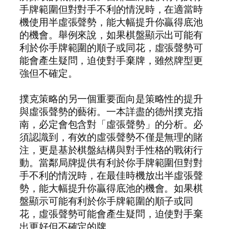
手牌範圍但對對手不利的情況時，在適當時
機使用半虛張聲勢，能大幅提升你贏得底池
的機會。舉例來說，如果棋盤顯示出可能有
利於你手牌範圍的順子或同花，虛張聲勢可
能會產生疑問，迫使對手棄牌，雖然牌型更
強但不確定。
撲克策略的另一個重要面向是策略性的提升
與虛張聲勢的藝術。一本詳盡的德州撲克指
南，必定會包含對「虛張聲勢」的分析。必
須認識到，有效的虛張聲勢不僅是無理的賭
注，更是基於棋盤結構與對手性格的戰術行
動。當鄰局牌提供有利於你手牌範圍但對對
手不利的情況時，在最佳時機放出半虛張聲
勢，能大幅提升你贏得底池的機會。如果棋
盤顯示可能有利於你手牌範圍的順子或同
花，虛張聲勢可能會產生疑問，迫使對手棄
出更好但不確定的牌。