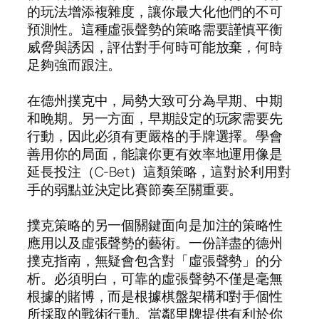
的玩法增添複雜度，讓你最大化他們的不可
預測性。這種虛張聲勢的策略需要謹慎平衡
威脅與誘因，評估對手何時可能放棄，何時
足夠強而跟注。
在德州撲克中，局勢大致可分為早期、中期
和晚期。另一方面，早期設定的玩家需要先
行動，因此必須有更嚴格的手牌選擇。學會
善用你的局面，能讓你更有效率地運用像是
延長投注（C-Bet）這類策略，這對於利用對
手的弱點並決定比賽節奏至關重要。
撲克策略的另一個關鍵面向是加注的策略性
應用以及虛張聲勢的藝術。一份詳盡的德州
撲克指南，無疑會包含對「虛張聲勢」的分
析。必須明白，可靠的虛張聲勢不僅是毫無
根據的賭博，而是根據棋盤架構和對手個性
所採取的戰術行動。當鄰里牌提供有利於你