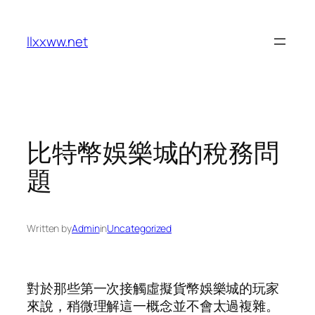
Skip
to
llxxww.net
content
比特幣娛樂城的稅務問
題
Written by
Admin
in
Uncategorized
對於那些第一次接觸虛擬貨幣娛樂城的玩家
來說，稍微理解這一概念並不會太過複雜。