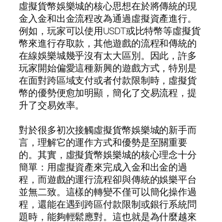
虛擬貨幣娛樂城的核心思想在於將傳統的現
金入金和出金流程改為通過虛擬資產進行。
例如，玩家可以使用USDT或比特幣等虛擬貨
幣來進行存取款，其他遊戲的流程和傳統的
在線娛樂城幾乎沒有太大區別。因此，許多
玩家開始偏愛這種新興的遊戲方式，特別是
在面對跨區域支付或者付款限制時，虛擬貨
幣的優勢便愈加明顯，簡化了交易流程，提
升了交易效率。
對於很多初次接觸虛擬貨幣娛樂城的新手而
言，理解它的運作方式和優勢是至關重要
的。其實，虛擬貨幣娛樂城的核心理念十分
簡單：用虛擬資產來完成入金和出金的過
程，而遊戲的運行流程卻與傳統的娛樂平台
並無二致。這樣的轉變不僅可以簡化操作過
程，還能在遇到跨區付款限制或銀行系統問
題時，能夠輕鬆應對。這也就是為什麼越來