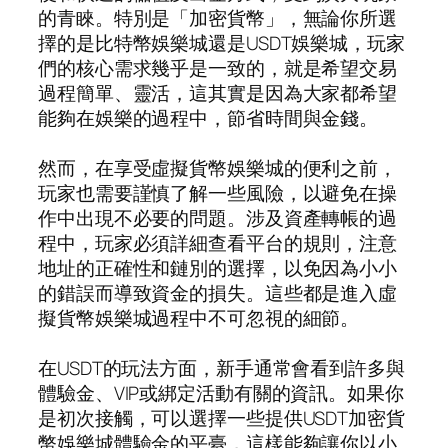
的青睞。特別是「加密貨幣」，無論你所選
擇的是比特幣娛樂城還是USDT娛樂城，玩家
們的核心需求幾乎是一致的，就是希望交易
過程簡單、靈活，這其實是因為大家都希望
能夠在娛樂的過程中，節省時間與金錢。
然而，在享受虛擬貨幣娛樂城的便利之前，
玩家也需要謹慎了解一些風險，以避免在操
作中出現不必要的問題。涉及資產轉帳的過
程中，玩家必須詳細查看平台的規則，注意
地址的正確性和鏈別的選擇，以免因為小小
的錯誤而導致資金的損失。這些都是進入虛
擬貨幣娛樂城過程中不可忽視的細節。
在USDT的玩法方面，新手通常會看到許多與
體驗金、VIP或綁定活動有關的資訊。如果你
是初次接觸，可以選擇一些提供USDT加密貨
幣娛樂城體驗金的平臺，這樣能夠讓你以小