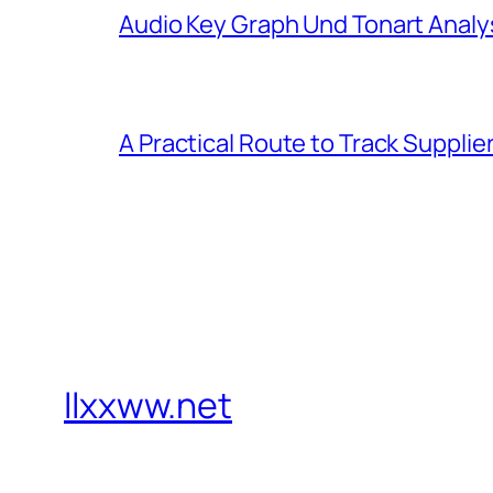
Audio Key Graph Und Tonart Analy
A Practical Route to Track Suppli
llxxww.net