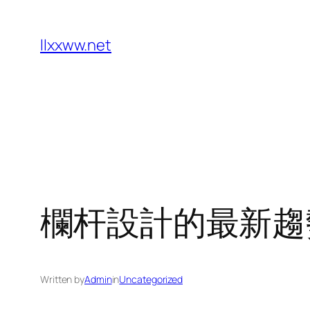
Skip
to
llxxww.net
content
欄杆設計的最新趨
Written by
Admin
in
Uncategorized