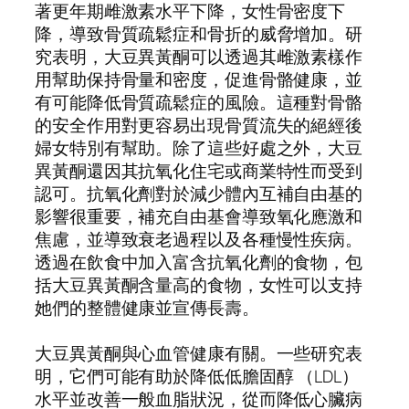
著更年期雌激素水平下降，女性骨密度下
降，導致骨質疏鬆症和骨折的威脅增加。研
究表明，大豆異黃酮可以透過其雌激素樣作
用幫助保持骨量和密度，促進骨骼健康，並
有可能降低骨質疏鬆症的風險。這種對骨骼
的安全作用對更容易出現骨質流失的絕經後
婦女特別有幫助。除了這些好處之外，大豆
異黃酮還因其抗氧化住宅或商業特性而受到
認可。抗氧化劑對於減少體內互補自由基的
影響很重要，補充自由基會導致氧化應激和
焦慮，並導致衰老過程以及各種慢性疾病。
透過在飲食中加入富含抗氧化劑的食物，包
括大豆異黃酮含量高的食物，女性可以支持
她們的整體健康並宣傳長壽。
大豆異黃酮與心血管健康有關。一些研究表
明，它們可能有助於降低低膽固醇 （LDL）
水平並改善一般血脂狀況，從而降低心臟病