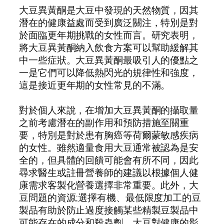
大豆異黃酮是大豆中發現的天然物質，因其
潛在的健康益處而受到廣泛關注，特別是對
於面臨更年期挑戰的女性而言。研究表明，
將大豆異黃酮納入飲食方案可以幫助緩解其
中一些症狀。大豆異黃酮最吸引人的優點之
一是它們可以降低熱閃光的規律性和強度，
這是接近更年期的女性常見的不滿。
對於個人來說，在增加大豆異黃酮的攝取量
之前考慮潛在的副作用和預防措施至關重
要，特別是對於患有胸癌等荷爾蒙敏感疾病
的女性。雖然適量食用大豆通常被認為是安
全的，但具體的回饋可能會有所不同，因此
尋求醫生或註冊營養師的建議以根據個人健
康需求客製化營養選擇非常重要。此外，大
豆問題的資源;選擇有機、最低限度加工的豆
製品有助於防止過度接觸某些精製豆製品中
可能存在的成分和殺蟲劑。大豆對健康的影