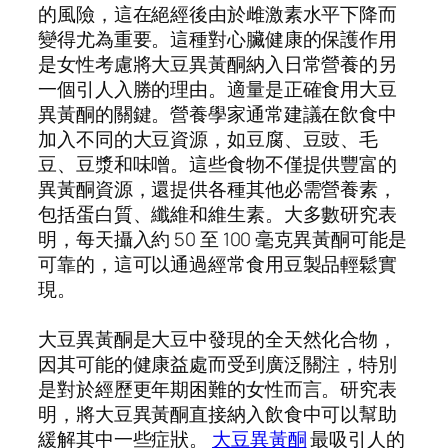
的風險，這在絕經後由於雌激素水平下降而
變得尤為重要。這種對心臟健康的保護作用
是女性考慮將大豆異黃酮納入日常營養的另
一個引人入勝的理由。適量是正確食用大豆
異黃酮的關鍵。營養學家通常建議在飲食中
加入不同的大豆資源，如豆腐、豆豉、毛
豆、豆漿和味噌。這些食物不僅提供豐富的
異黃酮資源，還提供各種其他必需營養素，
包括蛋白質、纖維和維生素。大多數研究表
明，每天攝入約 50 至 100 毫克異黃酮可能是
可靠的，這可以通過經常食用豆製品輕鬆實
現。
大豆異黃酮是大豆中發現的全天然化合物，
因其可能的健康益處而受到廣泛關注，特別
是對於經歷更年期困難的女性而言。研究表
明，將大豆異黃酮直接納入飲食中可以幫助
緩解其中一些症狀。
大豆異黃酮
最吸引人的