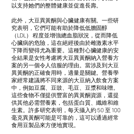
以支持她們的整體健康並促進長壽。
此外，大豆異黃酮與心臟健康有關。一些研
究表明，它們可能有助於降低低膽固醇
（LDL） 程度並增強總血脂狀況，從而降低
心臟病的危險，這在絕經後由於雌激素水平
下降而變得尤為重要。這種對心臟健康的安
全結果是女性考慮將大豆異黃酮納入營養方
案的另一個令人信服的理由。當涉及到大豆
異黃酮的正確食用時，適量是關鍵。營養學
家經常建議將不同來源的大豆納入飲食方案
中，例如豆腐、豆豉、毛豆、豆漿和味噌。
這些食物不僅提供豐富的異黃酮資源，還提
供其他必需營養素，包括蛋白質、纖維和維
生素。許多研究表明，每天攝入約 50 至 100
毫克異黃酮可能是可靠的，這可以通過經常
食用豆製品來方便地實現。