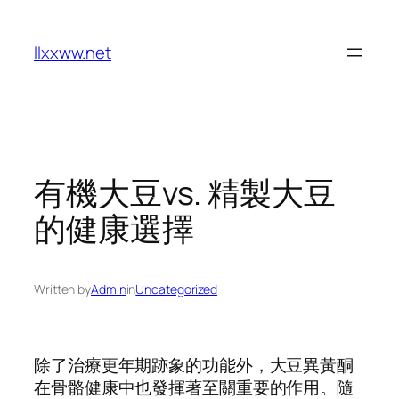
Skip
to
llxxww.net
content
有機大豆vs. 精製大豆
的健康選擇
Written by
Admin
in
Uncategorized
除了治療更年期跡象的功能外，大豆異黃酮
在骨骼健康中也發揮著至關重要的作用。隨