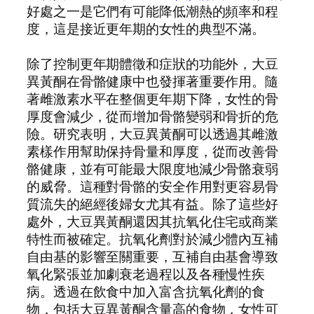
好處之一是它們有可能降低潮熱的頻率和程
度，這是接近更年期的女性的典型不滿。
除了控制更年期體徵和症狀的功能外，大豆
異黃酮在骨骼健康中也發揮著重要作用。隨
著雌激素水平在整個更年期下降，女性的骨
厚度會減少，從而增加骨骼變弱和骨折的危
險。研究表明，大豆異黃酮可以透過其雌激
素樣作用幫助保持骨量和厚度，從而改善骨
骼健康，並有可能最大限度地減少骨骼衰弱
的威脅。這種對骨骼的安全作用對更容易骨
質流失的絕經後婦女尤其有益。除了這些好
處外，大豆異黃酮還因其抗氧化住宅或商業
特性而被確定。抗氧化劑對於減少體內互補
自由基的影響至關重要，互補自由基會導致
氧化緊張並加劇衰老過程以及各種慢性疾
病。透過在飲食中加入富含抗氧化劑的食
物，包括大豆異黃酮含量高的食物，女性可