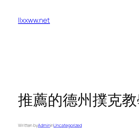
Skip
to
llxxww.net
content
推薦的德州撲克教
Written by
Admin
in
Uncategorized