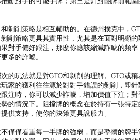
你推斷對手的可能手牌；第三是針對翻牌前範圍
）和剝削策略是相互輔助的。在德州撲克中，G
，剝削策略更具其實用性，尤其是在面對明顯的
如果對手偏好跟注，那麼你應該縮減詐唬的頻率
行更多的詐唬。
次的玩法就是對GTO和剝削的理解。GTO或
業玩家的獲利往往源於對對手錯誤的剝削，即針
愛跟注時，你可以減少詐唬，增加價值下注；對
優勢的情況下。阻擋牌的概念在於持有一張特定
中提供支持，使你的決策更具說服力。
並不僅僅看重每一手牌的強弱，而是整體的牌手