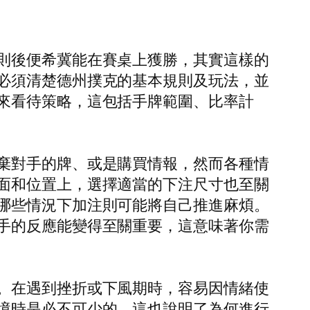
則後便希冀能在賽桌上獲勝，其實這樣的
必須清楚德州撲克的基本規則及玩法，並
來看待策略，這包括手牌範圍、比率計
棄對手的牌、或是購買情報，然而各種情
面和位置上，選擇適當的下注尺寸也至關
哪些情況下加注則可能將自己推進麻煩。
手的反應能變得至關重要，這意味著你需
。在遇到挫折或下風期時，容易因情緒使
境時是必不可少的。這也說明了為何進行