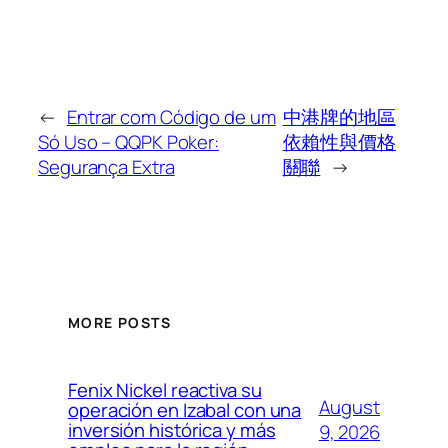
←
Entrar com Código de um
中港牌的地區
Só Uso – QQPK Poker:
依賴性與價格
Segurança Extra
關聯
→
MORE POSTS
Fenix Nickel reactiva su
August
operación en Izabal con una
inversión histórica y más
9, 2026