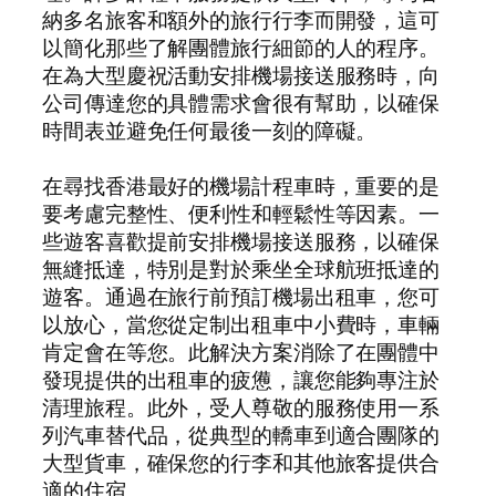
納多名旅客和額外的旅行行李而開發，這可
以簡化那些了解團體旅行細節的人的程序。
在為大型慶祝活動安排機場接送服務時，向
公司傳達您的具體需求會很有幫助，以確保
時間表並避免任何最後一刻的障礙。
在尋找香港最好的機場計程車時，重要的是
要考慮完整性、便利性和輕鬆性等因素。一
些遊客喜歡提前安排機場接送服務，以確保
無縫抵達，特別是對於乘坐全球航班抵達的
遊客。通過在旅行前預訂機場出租車，您可
以放心，當您從定制出租車中小費時，車輛
肯定會在等您。此解決方案消除了在團體中
發現提供的出租車的疲憊，讓您能夠專注於
清理旅程。此外，受人尊敬的服務使用一系
列汽車替代品，從典型的轎車到適合團隊的
大型貨車，確保您的行李和其他旅客提供合
適的住宿。