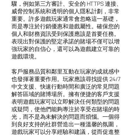
驟，例如第三方審計、安全的 HTTPS 連接、
威脅控制系統和透明的個人隱私計劃，非常
重要。許多遊戲玩家通常會忽略這一基礎，
而是專注於行銷優惠和遊戲屬性。確保您的
個人和財務資訊受到保護應該是首要任務。
表現出對保護的堅定承諾的賭場不僅可以增
強玩家的自信心，還可以為遊戲建立可靠的
遊戲環境。
客戶服務品質和鄰里互動在玩家的成就感中
也發揮著重要作用。玩家應該尋找提供 24/7
中文支援、快速行動時間和廣泛的常見問題
解答區域的賭博場所。擁有便捷的客戶支援
表明遊戲玩家可以立即解決任何類型的問題
或疑問，使他們能夠專注於享受在賭場的時
光，而不是為未解決的問題而煩惱。一個得
到良好支持的社群營造出一種溫馨的氛圍，
遊戲玩家可以分享經驗和建議，從而促進整