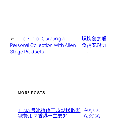
←
The Fun of Curating a
螺旋藻的膳
Personal Collection With Alien
食補充潛力
Stage Products
→
MORE POSTS
August
Tesla 電池維修工時點樣影響
總費用？香港車主要知
6, 2026