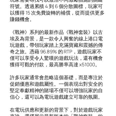
符號。透過累積 4 到 6 個分散圖標，玩家可
以獲得 15 次免費旋轉的補償，從而提供更多
賺錢機會。
《戰神》系列的最新作品《戰神套裝》以古
埃及為背景，是一款令人興奮的線上港口電
玩遊戲，帶領玩家踏上充滿寶藏和震撼的傳
奇之旅。憑藉 96.89% 的 RTP，遊戲玩家不
僅可以享受令人驚嘆的遊戲玩法，還有機會
獲得可觀的付款，最高勝率高達 x51000。
許多玩家通常會忽略這個基礎，而是專注於
促銷優惠和遊戲屬性。一個表現出對安全的
堅定奉獻精神的賭場不僅可以增強玩家的自
信心，還可以為電玩遊戲建立可靠的氛圍。
在電玩供應和更新的背景下，對於遊戲玩家