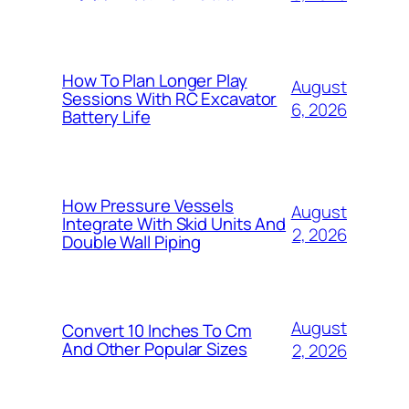
How To Plan Longer Play
August
Sessions With RC Excavator
6, 2026
Battery Life
How Pressure Vessels
August
Integrate With Skid Units And
2, 2026
Double Wall Piping
August
Convert 10 Inches To Cm
And Other Popular Sizes
2, 2026