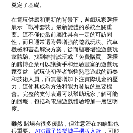
奠定了基礎。
在電玩供應和更新的背景下，遊戲玩家選擇
展示「戰神套裝」最新變體的系統至關重
要。這不僅使當前屬性具有一定的可訪問
性，而且通常還附帶增強的遊戲玩法、汽車
機械和害蟲解決方案，從而顯著增強遊戲玩
家體驗。找到維持試玩或「免費購買」選擇
的賭博企業可以讓新手和經驗豐富的遊戲玩
家受益。試玩使初學者能夠熟悉遊戲的節奏
和技術人員，而無需增加下注實際現金的壓
力，這使其成為方法和能力發展的重要機
會。完整的支付表還可以幫助玩家了解可能
的回報，包括為電腦遊戲體驗增加一層透明
度。
雖然 賭場有很多優點，但注意潛在的缺點也
很重要。
ATG電子娛樂城手機版入款
，可能