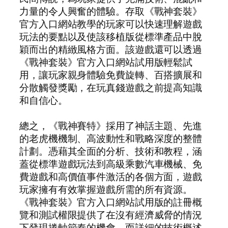
力量的令人興奮的體驗。存取《戰神套裝》
官方入口網站教學的玩家可以快速理解遊戲
玩法的要點以及使該移植版從標準產品中脫
穎而出的精緻風格方面。該遊戲還可以透過
《戰神套裝》官方入口網站試用版輕鬆試
用，讓玩家親身體驗免費旋轉、百搭擴展和
分散觸發獎勵，在玩真錢遊戲之前提高知識
和自信心。
總之，《戰神賽特》採用了神話主題、先進
的老虎機機制、高波動性和戰略深度的整體
計劃。憑藉其全面的分析、技術和教程，涵
蓋從標準遊戲玩法到高級乘數汽車機械、免
費遊戲和高價值事件激活的各個方面，遊戲
玩家擁有有效掌握遊戲所需的所有資源。
《戰神套裝》官方入口網站試用版的註冊概
覽和測試權限提供了在沒有經濟威脅的情況
下發現捲軸節奏的機會，而詳細的技術概述