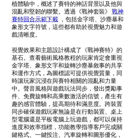
植體驗中，概述了賽特的神話背景以及他與
混亂和堅韌的聯繫。透過《戰神套裝》
戰神
賽特回合示範下載
，包括金字塔、沙塵暴和
象形文字符號，這些都有助於視覺魅力和遊
戲清晰度。
視覺效果和主題設計構成了《戰神賽特》的
基石。查看藝術風格教程的玩家肯定會重視
金字塔、象形文字和旋轉沙塵暴敘事的共享
和運作方式，為圖標認可提供視覺質量，同
時讓玩家沉浸在與賽特相關的混亂和力量
中。聲音風格與遊戲玩法同步，發出獎勵事
件、免費旋轉和高乘數激活的信號，產生有
趣的感官體驗，提高期待和滿意度。跨裝置
同步確保遊戲玩家無論是在行動裝置、桌上
型電腦還是平板電腦上玩遊戲，都可以保持
進度和效率指標，功能教學指導客戶完成關
鍵格式、一鍵投注、汽車旋轉和圖形優化，