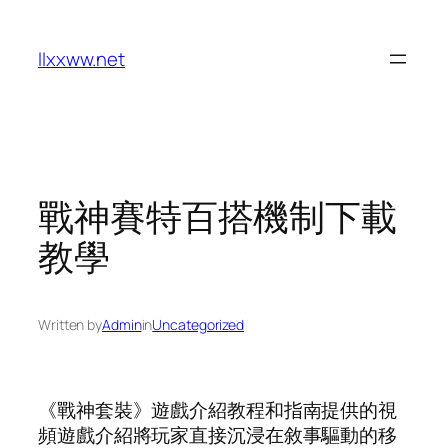
Skip
to
llxxww.net
content
戰神賽特百搭機制下載
教學
Written by
Admin
in
Uncategorized
《戰神套裝》遊戲介紹教程和指南提供的視
頻遊戲介紹將玩家直接沉浸在敘事驅動的移