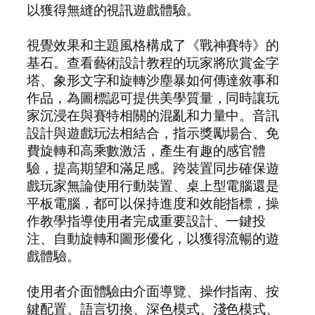
以獲得無縫的視訊遊戲體驗。
視覺效果和主題風格構成了《戰神賽特》的
基石。查看藝術設計教程的玩家將欣賞金字
塔、象形文字和旋轉沙塵暴如何傳達敘事和
作品，為圖標認可提供美學質量，同時讓玩
家沉浸在與賽特相關的混亂和力量中。音訊
設計與遊戲玩法相結合，指示獎勵場合、免
費旋轉和高乘數激活，產生有趣的感官體
驗，提高期望和滿足感。跨裝置同步確保遊
戲玩家無論使用行動裝置、桌上型電腦還是
平板電腦，都可以保持進度和效能指標，操
作教學指導使用者完成重要設計、一鍵投
注、自動旋轉和圖形優化，以獲得流暢的遊
戲體驗。
使用者介面體驗由介面導覽、操作指南、按
鍵配置、語言切換、深色模式、淺色模式、