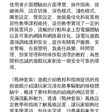
使用者介面體驗由介面導覽、操作指南、按
鍵佈局、語言切換、深色模式、淺色模式、
圖形設定、聲音設定、效能最佳化和裝置相
容性教學課程維持。這些教學實現了一定的
跨裝置同步、流暢的行動和桌上型電腦體驗
以及可靠的網路和網路最佳化。該電玩遊戲
還強調維護和安全，提供有關客戶服務、安
全警報、合規聲明、負責任娛樂、時間管
理、預算管理和特殊快取清理的教程，為悠
閒和忠誠的遊戲玩家創造一個安全可靠的環
境。
《戰神套裝》遊戲介紹教程和指南提供的視
頻遊戲介紹讓玩家沉浸在敘事驅動的移植體
驗中，概述了賽特和他的組織的神話背景，
充滿混亂和耐力。透過《戰神套裝》風格設
定教學和指南了解風格設置，讓玩家能夠欣
賞美學選項，包括金字塔、沙塵暴和象形文