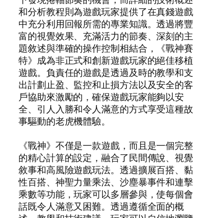
和分析教程則為遊戲玩家提供了在真錢遊戲
中充分利用回報所需的專業知識。透過將豐
富的視覺效果、充滿活力的節奏、深刻的主
題敘述與準確的操作控制相結合，《戰神賽
特》成為非正式和創新遊戲玩家的絕佳移植
遊戲。負責任的遊戲是透過及時的教學和支
出計劃止盈、監控和止損方法以及安全的客
戶協助來激勵的，確保遊戲玩家能夠以安
全、引人入勝和令人滿意的方式享受這種故
事驅動的老虎機體驗。
《戰神》不僅是一款遊戲，而且是一個完整
的精心計算的設定，融合了民間傳說、視覺
敘事和高風險遊戲玩法。透過擴展百搭、黏
性百搭、神聖力量乘法、沙塵暴事件和連擊
乘數等功能，玩家可以多層參與，使每個會
話既令人滿意又困難。透過遵循全面的概