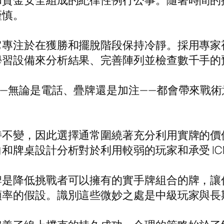
和資金安全組成的紀律性例行公事。隨著時間的
謹慎。
它專注於在獲勝和擺脫階段保持冷靜。採用專家
學習設備來分析結果、完善陣列並檢查數千手的
—無論是電話、疊牌還是加注——都會帶來戰
持不變，因此選擇通常圍繞著充分利用實牌的價
和牌桌設計分析對於利用較弱的玩家和承受 I
牌是降低挑戰者可以擁有的實手牌組合的牌，讓
頻率的假設。識別這些微妙之處是中級玩家與長