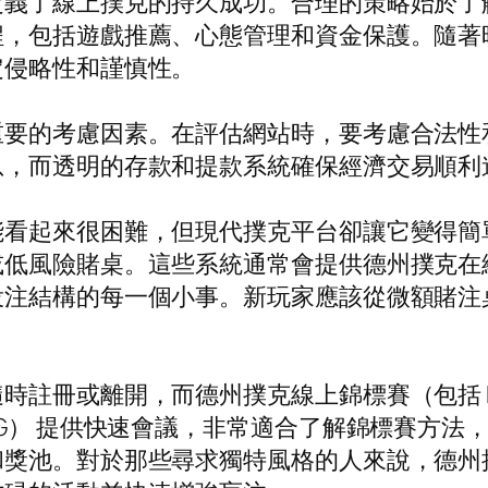
定義了線上撲克的持久成功。合理的策略始於了
程，包括遊戲推薦、心態管理和資金保護。隨著
定侵略性和謹慎性。
重要的考慮因素。在評估網站時，要考慮合法性
息，而透明的存款和提款系統確保經濟交易順利
能看起來很困難，但現代撲克平台卻讓它變得簡
或低風險賭桌。這些系統通常會提供德州撲克在
投注結構的每一個小事。新玩家應該從微額賭注
註冊或離開，而德州撲克線上錦標賽（包括 MT
G） 提供快速會議，非常適合了解錦標賽方法，
和獎池。對於那些尋求獨特風格的人來說，德州