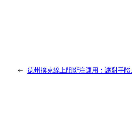
←
德州撲克線上阻斷注運用：讓對手陷