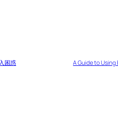
入困惑
A Guide to Using