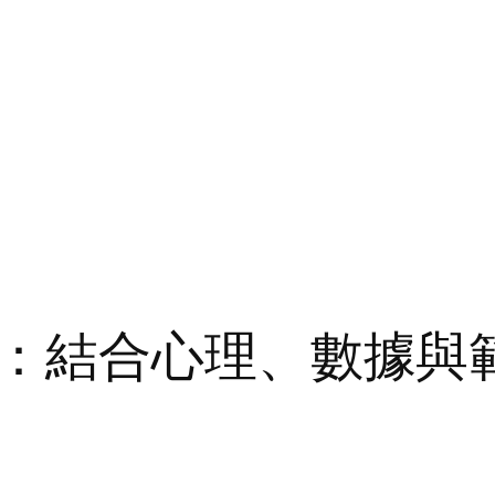
：結合心理、數據與