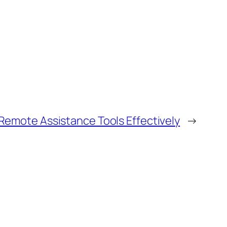
 Remote Assistance Tools Effectively
→