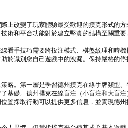
實際上改變了玩家體驗最受歡迎的撲克形式的方
、技術和平台功能對於建立堅實的結構至關重要
在線看手技巧需要將投注模式、棋盤紋理和時機
有助於識別您自己遊戲中的洩漏。保持嚴格的停
上策略。第一層是學習德州撲克在線手牌類型、
定了基礎。德州撲克在線盲注（小盲注和大盲注
期位置採取行動可以提供更多信息，並實現德州
乎令人畏懼，但當代撲克平台使其成為基本遊戲