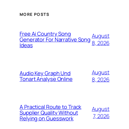
MORE POSTS
Free Ai Country Song
August
Generator For Narrative Song
8, 2026
Ideas
August
Audio Key Graph Und
Tonart Analyse Online
8, 2026
A Practical Route to Track
August
Supplier Quality Without
7, 2026
Relying on Guesswork