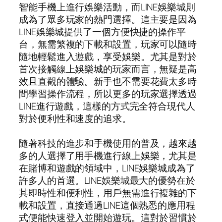
智能手機上進行娛樂活動，而LINE娛樂城則
成為了眾多玩家的熱門選擇。這主要是因為
LINE娛樂城提供了一個方便快捷的操作平
台，無需繁複的下載和設置，玩家可以隨時
隨地輕鬆進入遊戲，享受娛樂。尤其是對於
首次接觸線上娛樂城的玩家而言，無疑是高
效且直觀的體驗。新手也不需要花費太多時
間學習操作流程，所以更多的玩家選擇透過
LINE進行遊戲，這樣的方式完全符合現代人
對於便利性和速度的追求。
隨著科技的進步和手機使用的普及，越來越
多的人選擇了用手機進行線上娛樂，尤其是
在賭博和遊戲的領域中，LINE娛樂城成為了
許多人的首選。LINE娛樂城最大的優勢在於
其即時性和便利性，用戶無需進行複雜的下
載和設置，直接通過LINE這個熟悉的應用程
式便能快速登入並開始遊玩。這對於習慣於