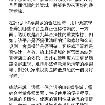
且界面流暢的娛樂城，將能夠帶來更好的遊
玩體驗。
在評估LINE娛樂城的合法性時，用戶應該學
會辨別哪些平台是真正值得信賴的。一方
面，透明度是評判其合法性的重要指標。例
如，該平台是否提供清晰的活動條款和金流
規則，會員權益是否明確，客服處理流程是
否快速、有效。線上娛樂城的運營因為缺乏
實體店面的依托，因此在透明度方面更是應
該引起重視。選擇那些條款規範清楚的娛樂
城，對於玩家來說將是降低風險的一個良好
保障。
總結來說，選擇一個合適的LINE娛樂城，需
綜合考量多種因素，包括使用的便捷程度、
遊戲的多樣性、優惠的實用性及金流的便捷
性。而新手玩家則可從平台提供的各種試