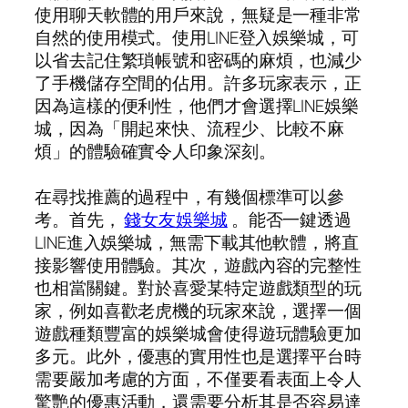
使用聊天軟體的用戶來說，無疑是一種非常
自然的使用模式。使用LINE登入娛樂城，可
以省去記住繁瑣帳號和密碼的麻煩，也減少
了手機儲存空間的佔用。許多玩家表示，正
因為這樣的便利性，他們才會選擇LINE娛樂
城，因為「開起來快、流程少、比較不麻
煩」的體驗確實令人印象深刻。
在尋找推薦的過程中，有幾個標準可以參
考。首先，
錢女友娛樂城
。能否一鍵透過
LINE進入娛樂城，無需下載其他軟體，將直
接影響使用體驗。其次，遊戲內容的完整性
也相當關鍵。對於喜愛某特定遊戲類型的玩
家，例如喜歡老虎機的玩家來說，選擇一個
遊戲種類豐富的娛樂城會使得遊玩體驗更加
多元。此外，優惠的實用性也是選擇平台時
需要嚴加考慮的方面，不僅要看表面上令人
驚艷的優惠活動，還需要分析其是否容易達