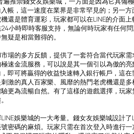
們普遍推崇錢女友娛樂城，一方面是因為它具備極
內入帳，這一速度在業界是非常罕見的；另一
機還是體育運彩，玩家都可以在LINE的介面
24小時即時客服支持，無論何時玩家有任何問題
中無疑是相當難得的。
和市場的多方反饋，提供了一套符合當代玩家需
極速金流服務，可以說是其一個引以為傲的亮點
內，即可將贏得的收益快速轉入銀行帳戶，這
刺激的真人百家樂、風靡的熱門老虎機還是多樣
體驗更為流暢自然。有了這樣的遊戲選擇，玩家
趣。
INE娛樂城的一大考量。錢女友娛樂城設計了L
帳號密碼的麻煩。玩家只需在首次登入時進行一