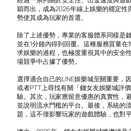
經過一系列關於安全性、出金速度與遊
穎而出，成為2026年線上娛樂的穩定
勢使其成為玩家的首選。
除了上述優勢，專業的客服體系同樣是錢
並在1分鐘內得到回覆。這種服務質量在
求娛樂的過程，也極度重視其中的安全
場競爭中占據了優勢。
選擇適合自己的LINE娛樂城至關重要，
或者PTT上尋找有關「錢女友娛樂城評
驗。其次，玩家應留意優惠的真實性，
並說明流水門檻的平台。最後，系統的
題，這不僅影響玩家的遊戲體驗，也對