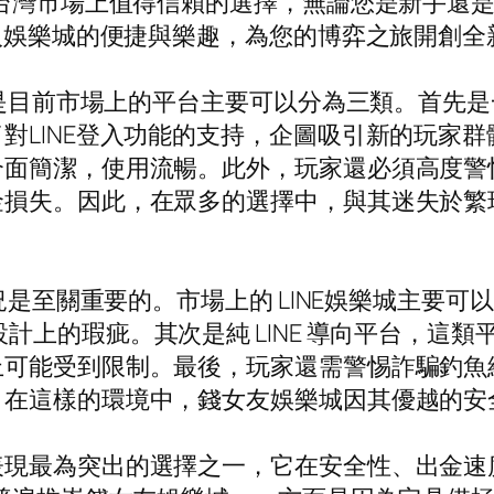
是台灣市場上值得信賴的選擇，無論您是新手還
登入娛樂城的便捷與樂趣，為您的博弈之旅開創全
知的是目前市場上的平台主要可以分為三類。首先
LINE登入功能的支持，企圖吸引新的玩家群體
介面簡潔，使用流暢。此外，玩家還必須高度警
金損失。因此，在眾多的選擇中，與其迷失於繁
現況是至關重要的。市場上的 LINE娛樂城主要
計上的瑕疵。其次是純 LINE 導向平台，這
上可能受到限制。最後，玩家還需警惕詐騙釣魚
。在這樣的環境中，錢女友娛樂城因其優越的安
表現最為突出的選擇之一，它在安全性、出金速