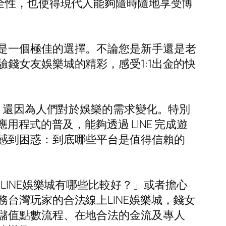
全性，也使得現代人能夠隨時隨地享受博
是一個極佳的選擇。不論您是新手還是老
錢女友娛樂城的精彩，感受1:1出金的快
步，還因為人們對於娛樂的需求變化。特別
程式的普及，能夠透過 LINE 完成遊
感到困惑：到底哪些平台是值得信賴的
LINE娛樂城有哪些比較好？」或者擔心
台灣玩家的合法線上LINE娛樂城，錢女
儲值點數流程、在地合法的金流及專人