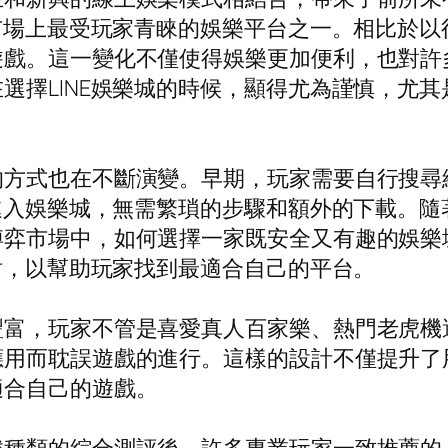
為市場上最受玩家青睞的娛樂平台之一。相比於
遊戲。這一變化不僅使得娛樂更加便利，也對許
選擇LINE娛樂城的時候，顯得尤為謹慎，尤
的方式也在不斷演變。早期，玩家需要自行搜尋
進入娛樂城，無需繁瑣的步驟和額外的下載。隨著2
博弈市場中，如何選擇一家既安全又有趣的娛樂
探討，以幫助玩家找到最適合自己的平台。
富，玩家不管是喜愛真人百家樂、熱門老虎機還
應用而耽誤遊戲的進行。這樣的設計不僅提升了
適合自己的遊戲。