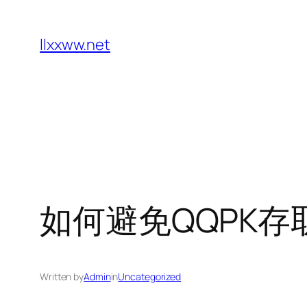
Skip
to
llxxww.net
content
如何避免QQPK存
Written by
Admin
in
Uncategorized