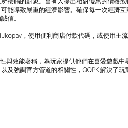
意所接觸的對象。當有人提出相對優惠的價格或
可能導致嚴重的經濟影響。確保每一次經濟互動都
的誠信。
ay 和 Jkopay，使用便利商店付款代碼，或
安全性與效能著稱，為玩家提供他們在喜愛遊戲
以及強調官方管道的相關性，QQPK 解決了