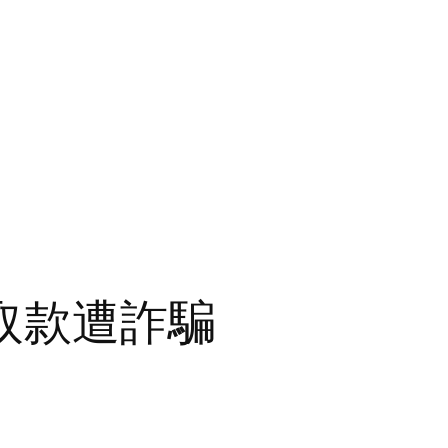
取款遭詐騙