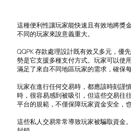
這種便利性讓玩家能快速且有效地將獎
不同的玩家來說意義重大。
QQPK 存款處理設計既有效又多元，
勢是它支援多種支付方式。玩家可以使用熱門
滿足了來自不同地區玩家的需求，確保
玩家在進行任何交易時，都應該時刻謹
時，很容易感到被吸引，但這些交易往往
平台的規範，不僅保障玩家資金安全，
這些私人交易常常導致玩家被騙取資金
封鎖。