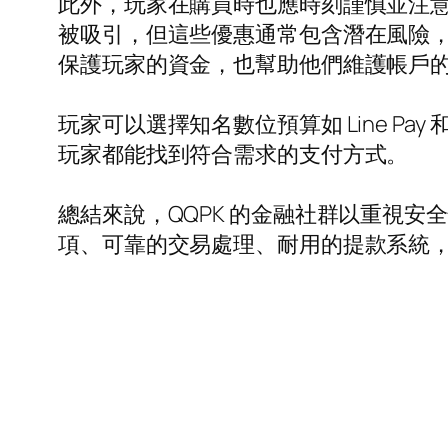
此外，玩家在購買時也應時刻謹慎並注
被吸引，但這些優惠通常包含潛在風險，
保護玩家的資金，也幫助他們維護帳戶
玩家可以選擇知名數位預算如 Line P
玩家都能找到符合需求的支付方式。
總結來說，QQPK 的金融社群以重視
項、可靠的交易處理、耐用的提款系統，