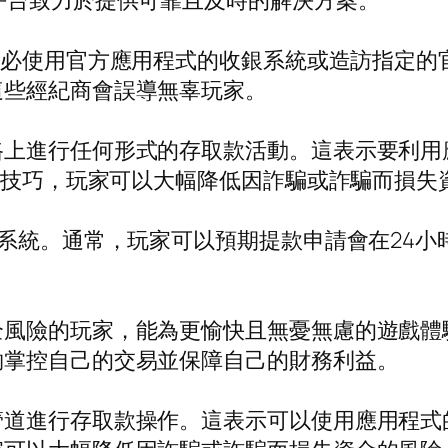
平台致力於提供可靠且及時的解決方案。
必使用官方應用程式的收銀系統或造訪指定的
這些經紀商會誤導無辜玩家。
路上進行任何形式的存取款活動。這表示要利用
證的技巧，玩家可以大幅降低因詐騙或詐騙而損失
查系統。通常，玩家可以預期提款申請會在24
風險的玩家，能為更愉快且無憂無慮的遊戲體驗
夠掌控自己的交易並保障自己的財務利益。
道進行存取款操作。這表示可以使用應用程式的「