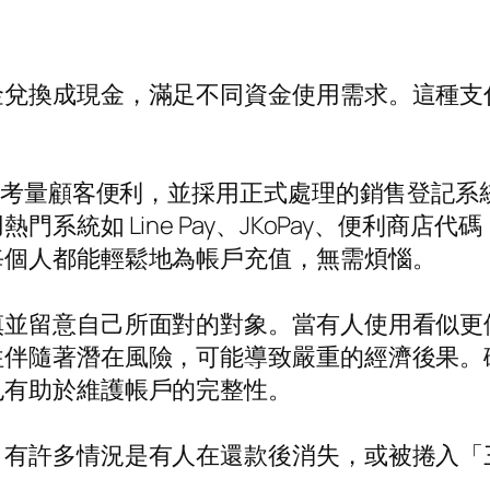
金兌換成現金，滿足不同資金使用需求。這種支
優先考量顧客便利，並採用正式處理的銷售登記系
系統如 Line Pay、JKoPay、便利商
每個人都能輕鬆地為帳戶充值，無需煩惱。
慎並留意自己所面對的對象。當有人使用看似更
伴隨著潛在風險，可能導致嚴重的經濟後果。確保
也有助於維護帳戶的完整性。
。有許多情況是有人在還款後消失，或被捲入「