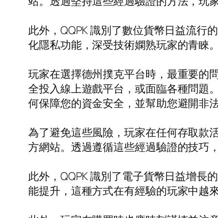
站。透過堅持這些經過驗證的方法，玩
此外，QQPK 識別了數位貨幣日益流行的
化隱私功能，深受技術嫻熟玩家的青睞
玩家在選擇德州撲克平台時，最重要的
全投入線上遊戲平台，或面臨各種問題。
何保障您的資金安全，並幫助您避開非
為了避免這些風險，玩家在任何存取款活
方網站。透過遵循這些經過驗證的技巧
此外，QQPK 識別了電子貨幣日益增長的
能提升，這種方式在有經驗的玩家中越