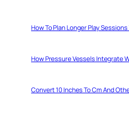
How To Plan Longer Play Sessions 
How Pressure Vessels Integrate Wi
Convert 10 Inches To Cm And Othe