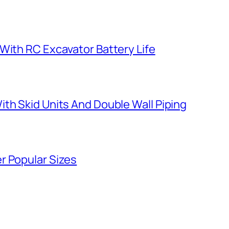
With RC Excavator Battery Life
th Skid Units And Double Wall Piping
r Popular Sizes