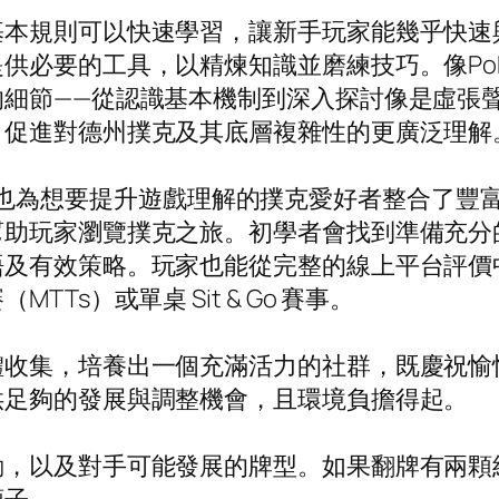
基本規則可以快速學習，讓新手玩家能幾乎快速
要的工具，以精煉知識並磨練技巧。像PokerN
的細節——從認識基本機制到深入探討像是虛張
，促進對德州撲克及其底層複雜性的更廣泛理解
這樣的平台也為想要提升遊戲理解的撲克愛好者整合
幫助玩家瀏覽撲克之旅。初學者會找到準備充分
語及有效策略。玩家也能從完整的線上平台評價
s）或單桌 Sit & Go 賽事。
體收集，培養出一個充滿活力的社群，既慶祝愉
供足夠的發展與調整機會，且環境負擔得起。
，以及對手可能發展的牌型。如果翻牌有兩顆