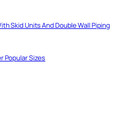
th Skid Units And Double Wall Piping
r Popular Sizes