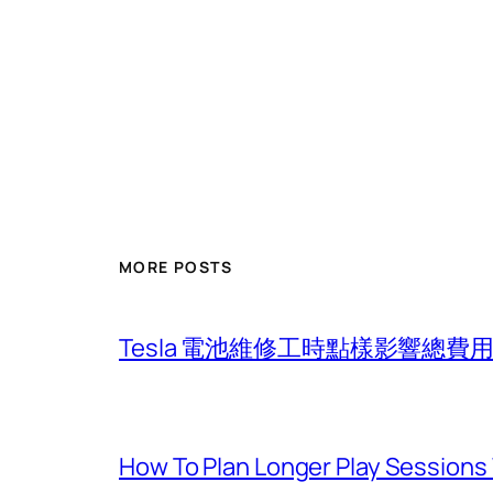
MORE POSTS
Tesla 電池維修工時點樣影響總
How To Plan Longer Play Sessions 