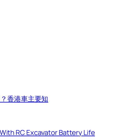
費用？香港車主要知
With RC Excavator Battery Life