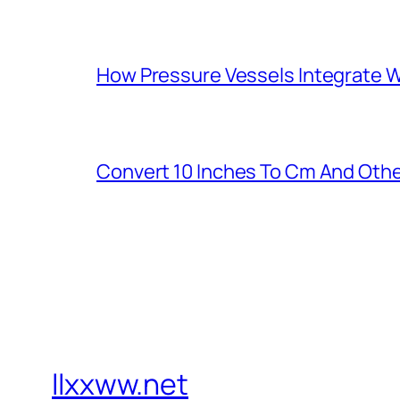
How Pressure Vessels Integrate Wi
Convert 10 Inches To Cm And Othe
llxxww.net