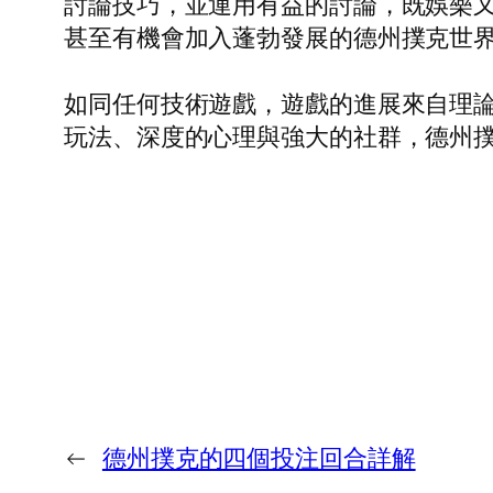
討論技巧，並運用有益的討論，既娛樂
甚至有機會加入蓬勃發展的德州撲克世
如同任何技術遊戲，遊戲的進展來自理
玩法、深度的心理與強大的社群，德州
←
德州撲克的四個投注回合詳解