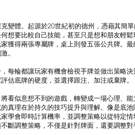
克變體。起源於20世紀初的德州，憑藉其簡
任何想要比較自己技能，甚至只是想和朋友輕鬆
玩家獲得兩張專屬牌，桌上則發五張公共牌。最
刺激。
合，每輪都讓玩家有機會檢視手牌並做出策略決
家評估底牌的硬度，並選擇跟注、加注或棄牌。
，將看似意想不到的遊戲，轉變成一場心理、能
克的真理在於持久的技巧提升與理解。像是底池
玩家學會即時計算機率，並調整策略以從特定情
須不斷調整策略，不僅是針對牌面，還要調整對