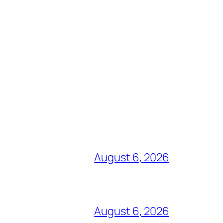
August 6, 2026
August 6, 2026