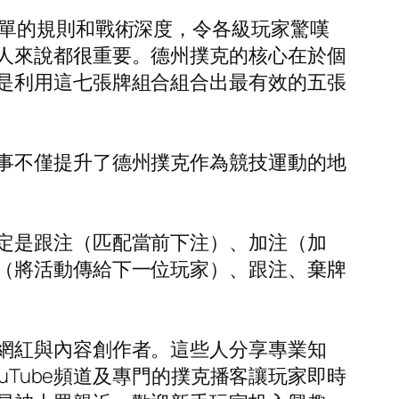
簡單的規則和戰術深度，令各級玩家驚嘆
人來說都很重要。德州撲克的核心在於個
是利用這七張牌組合組合出最有效的五張
事不僅提升了德州撲克作為競技運動的地
定是跟注（匹配當前下注）、加注（加
（將活動傳給下一位玩家）、跟注、棄牌
網紅與內容創作者。這些人分享專業知
uTube頻道及專門的撲克播客讓玩家即時