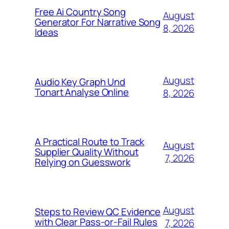
Free Ai Country Song
August
Generator For Narrative Song
8, 2026
Ideas
August
Audio Key Graph Und
Tonart Analyse Online
8, 2026
A Practical Route to Track
August
Supplier Quality Without
7, 2026
Relying on Guesswork
August
Steps to Review QC Evidence
with Clear Pass-or-Fail Rules
7, 2026