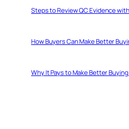
Steps to Review QC Evidence with 
How Buyers Can Make Better Buyin
Why It Pays to Make Better Buyin