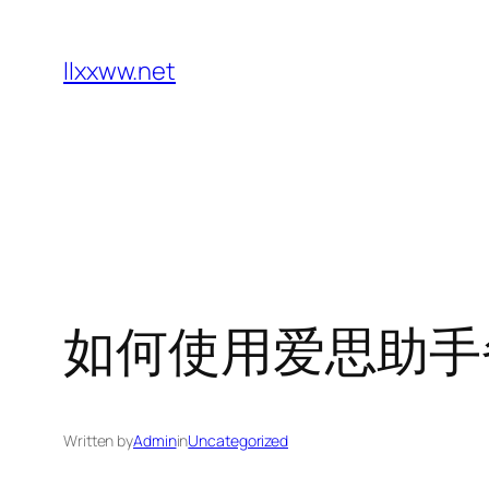
Skip
to
llxxww.net
content
如何使用爱思助手
Written by
Admin
in
Uncategorized