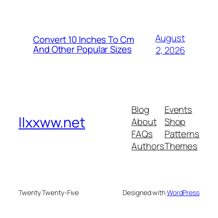
August
Convert 10 Inches To Cm
And Other Popular Sizes
2, 2026
Blog
Events
llxxww.net
About
Shop
FAQs
Patterns
Authors
Themes
Twenty Twenty-Five
Designed with
WordPress