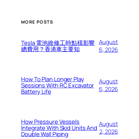
MORE POSTS
August
Tesla 電池維修工時點樣影響
總費用？香港車主要知
6, 2026
How To Plan Longer Play
August
Sessions With RC Excavator
6, 2026
Battery Life
How Pressure Vessels
August
Integrate With Skid Units And
2, 2026
Double Wall Piping