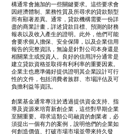
構通常會施加的一些關鍵要求。這些要求會
因經濟體制、業務性質及所尋求的貸款類型
而有顯著差異。通常，貸款機構需要一份詳
盡的商業計畫，詳述貸款目標、預測的財務
報表以及收入產生的證明。此外，他們可能
會要求個人擔保、安全保障，以及企業信用
報告的完整資訊，無論是針對公司本身還是
相關業主或投資人。良好的信用評分通常是
建立貸款資格並取得有利利率的重要因素。
企業主也應準備好提供證明其企業設計可行
性的文件，包括消費者族群、市場評估及可
負擔利益等資訊。
創業基金通常專注於透過提供資金支持、指
導及資源來培育新創企業，這些對早期企業
至關重要。尋求這類公司融資的創業者，必
須提出一個有力的案例，說明他們的企業如
何創造價值、打破市場市場並帶來持久發