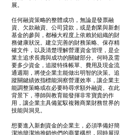
展。
任何融資策略的整體成功，無論是發票融
資、欠款融資、公司貸款，或是創業與新創
基金的參與，都極大程度上依賴於組織的財
務健康狀況。建立完善的財務策略、保存精
確文件，以及清楚理解營運資金管理，是企
業主追求長壽與成功的關鍵部分。何時及需
要多少資金，追蹤特殊帳單、費用及現金流
通週期，將使企業主能做出明智的決策。追
蹤關鍵績效指標能洞察營運效率，讓企業主
能調整策略或在必要時尋求額外融資。在此
背景下，導師與教育能發揮非常寶貴的作
用，讓企業主具備駕馭複雜商業財務世界的
技能與洞見。
想要進入新創資金的企業主，必須準備好簡
潔地簡潔地推銷他們的商業構想，同時展現